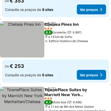
€ 353
De
Consulte os preços de
8 sites
Ver preços
Chelsea Pines Inn
Partilhar
Adicionar aos favoritos
Ver preç
3 Estrelas
8,5
Excelente
4.997
a 1.6 km de SoHo
Edifício histórico de Chelsea
Ver preços
€ 253
De
Consulte os preços de
6 sites
Ver preços
TownePlace Suites by
Partilhar
Adicionar aos favoritos
Marriott New York
Manhattan/Chelsea
Ver preços
3 Estrelas
8,3
Muito boa
9.496
a 1.1 km de 8th Ave Metro Station
Design de interiores com inspiração local