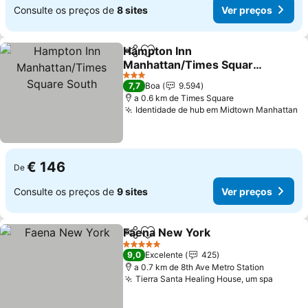
Consulte os preços de
8 sites
Ver preços
Hampton Inn
Partilhar
Adicionar aos favoritos
Manhattan/Times Square
South
Ver preços
3 Estrelas
7,7
Boa
9.594
a 0.6 km de Times Square
Identidade de hub em Midtown Manhattan
V
€ 146
De
Consulte os preços de
9 sites
Ver preços
Faena New York
Partilhar
Adicionar aos favoritos
Ver preço
5 Estrelas
9,0
Excelente
425
a 0.7 km de 8th Ave Metro Station
Tierra Santa Healing House, um spa
Ver pr