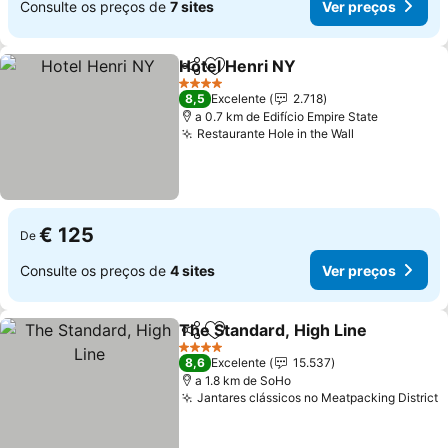
Consulte os preços de
7 sites
Ver preços
Hotel Henri NY
Partilhar
Adicionar aos favoritos
Ver preços
4 Estrelas
8,5
Excelente
2.718
a 0.7 km de Edifício Empire State
Restaurante Hole in the Wall
Ver preços
€ 125
De
Consulte os preços de
4 sites
Ver preços
The Standard, High Line
Partilhar
Adicionar aos favoritos
Ve
4 Estrelas
8,6
Excelente
15.537
a 1.8 km de SoHo
Jantares clássicos no Meatpacking District
V