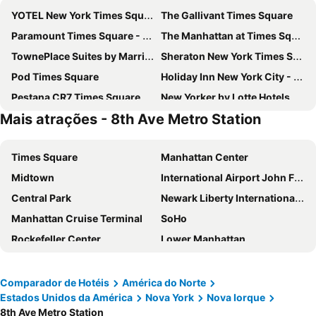
YOTEL New York Times Square
The Gallivant Times Square
Paramount Times Square - A Generator Hotel
The Manhattan at Times Square Hotel
TownePlace Suites by Marriott New York Long Island City/Manhattan View
Sheraton New York Times Square Hotel
Pod Times Square
Holiday Inn New York City - Times Square By Ihg
Pestana CR7 Times Square
New Yorker by Lotte Hotels
Mais atrações - 8th Ave Metro Station
Hotel Riu Plaza Manhattan Times Square
Hotel Riu Plaza New York Times Square
Capital Hotel
The Leo House
Times Square
Manhattan Center
AMTD Idea Tribeca Hotel
Carlton Arms Hotel
Midtown
International Airport John F. Kennedy
Eurostars Wall Street
Times Square West Hotel, BW Signature Collection
Central Park
Newark Liberty International Airport
ROW NYC
SpringHill Suites by Marriott New York Queens
Manhattan Cruise Terminal
SoHo
Pod 51
Residence Inn by Marriott New York JFK Airport
Rockefeller Center
Lower Manhattan
OYO Times Square
LIC Manhattan View Hotel
Chelsea
Long Island City
Wingate by Wyndham Long Island City
Radio Hotel
Aeroporto LaGuardia
Madison Square Garden
Americana Inn
Wyndham Garden Chinatown
Comparador de Hotéis
América do Norte
Estados Unidos da América
Nova York
Nova Iorque
Metrô de Nova York City
Upper West Side
Holiday Inn Express New York City Times Square By Ihg
The Hotel at Fifth Avenue
8th Ave Metro Station