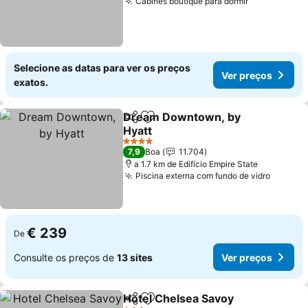
Cabines boutique para dormir
Ver preços
Selecione as datas para ver os preços
Ver preços
exatos.
Dream Downtown, by
Partilhar
Adicionar aos favoritos
Hyatt
Ver preços
4 Estrelas
7,9
Boa
11.704
a 1.7 km de Edifício Empire State
Piscina externa com fundo de vidro
Ver pr
€ 239
De
Consulte os preços de
13 sites
Ver preços
Hotel Chelsea Savoy
Partilhar
Adicionar aos favoritos
Ver p