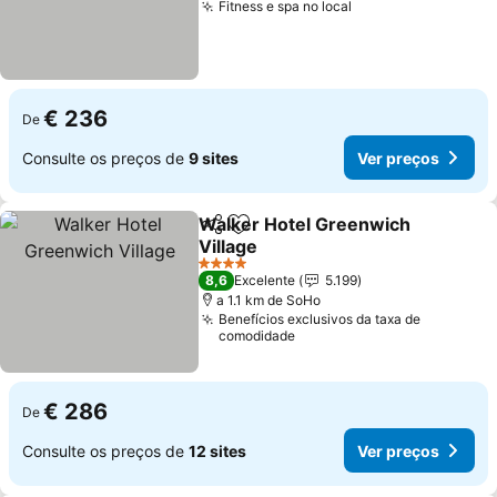
Fitness e spa no local
Ver preços
€ 236
De
Consulte os preços de
9 sites
Ver preços
Walker Hotel Greenwich
Partilhar
Adicionar aos favoritos
Village
Ver preços
4 Estrelas
8,6
Excelente
5.199
a 1.1 km de SoHo
Benefícios exclusivos da taxa de
comodidade
€ 286
De
Consulte os preços de
12 sites
Ver preços