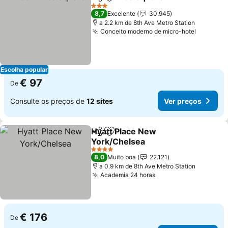
Partilhar
Adicionar aos favoritos
Ver pre
3 Estrelas
8,7
Excelente
30.945
a 2.2 km de 8th Ave Metro Station
Conceito moderno de micro-hotel
Ver pre
Escolha popular
€ 97
De
Consulte os preços de
12 sites
Ver preços
Hyatt Place New
Partilhar
Adicionar aos favoritos
York/Chelsea
Ver preços
4 Estrelas
8,0
Muito boa
22.121
a 0.9 km de 8th Ave Metro Station
Academia 24 horas
Ver preços
€ 176
De