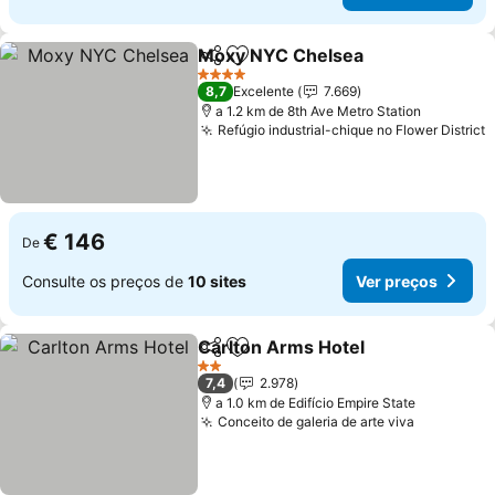
Moxy NYC Chelsea
Partilhar
Adicionar aos favoritos
Ver pr
4 Estrelas
8,7
Excelente
7.669
a 1.2 km de 8th Ave Metro Station
Refúgio industrial-chique no Flower District
V
€ 146
De
Consulte os preços de
10 sites
Ver preços
Carlton Arms Hotel
Partilhar
Adicionar aos favoritos
Ver pr
2 Estrelas
7,4
2.978
a 1.0 km de Edifício Empire State
Conceito de galeria de arte viva
Ver preço