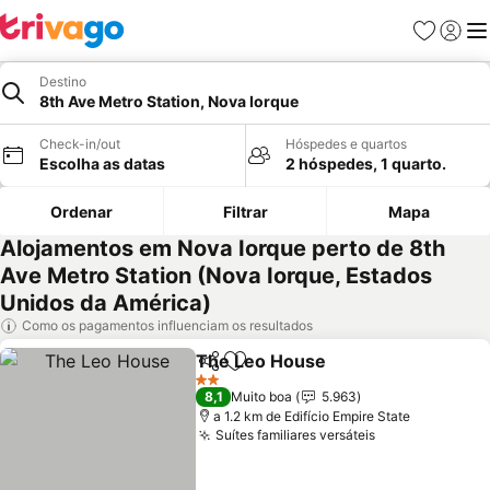
Favoritos
Iniciar
Me
Destino
8th Ave Metro Station, Nova Iorque
Check-in/out
Hóspedes e quartos
Escolha as datas
2 hóspedes, 1 quarto.
Ordenar
Filtrar
Mapa
Alojamentos em Nova Iorque perto de 8th
Ave Metro Station (Nova Iorque, Estados
Unidos da América)
Como os pagamentos influenciam os resultados
The Leo House
Partilhar
Adicionar aos favoritos
Ver preços
2 Estrelas
8,1
Muito boa
5.963
a 1.2 km de Edifício Empire State
Suítes familiares versáteis
Ver preços