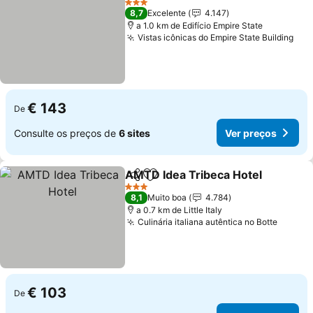
3 Estrelas
8,7
Excelente
4.147
a 1.0 km de Edifício Empire State
Vistas icônicas do Empire State Building
Ver
€ 143
De
Consulte os preços de
6 sites
Ver preços
AMTD Idea Tribeca Hotel
Partilhar
Adicionar aos favoritos
V
3 Estrelas
8,1
Muito boa
4.784
a 0.7 km de Little Italy
Culinária italiana autêntica no Botte
Ver pr
€ 103
De