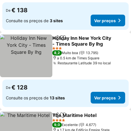
€ 138
De
Consulte os preços de
3 sites
Ver preços
Holiday Inn New York City
Partilhar
Adicionar aos favoritos
- Times Square By Ihg
Ver preços
3 Estrelas
8,2
Muito boa
13.795
a 0.5 km de Times Square
Restaurante Latitude 39 no local
Ver preç
€ 128
De
Consulte os preços de
13 sites
Ver preços
The Maritime Hotel
Partilhar
Adicionar aos favoritos
Ver pr
4 Estrelas
9,0
Excelente
4.677
a 1.7 km de Edifício Empire State