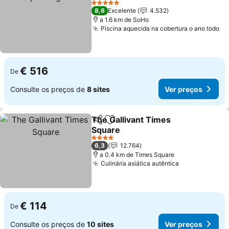
Ver preços
5 Estrelas
8,6
Excelente
4.532
a 1.6 km de SoHo
Piscina aquecida na cobertura o ano todo
Ve
€ 516
De
Consulte os preços de
8 sites
Ver preços
The Gallivant Times
Partilhar
Adicionar aos favoritos
Square
Ver preços
4 Estrelas
6,3
12.764
a 0.4 km de Times Square
Culinária asiática autêntica
Ver preços
€ 114
De
Consulte os preços de
10 sites
Ver preços