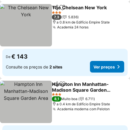
The Chelsean New York
Partilhar
Adicionar aos favoritos
Ve
3 Estrelas
7,3
5.836
a 0.8 km de Edifício Empire State
Academia 24 horas
Ver preços
€ 143
De
Consulte os preços de
2 sites
Ver preços
Hampton Inn Manhattan-
Partilhar
Adicionar aos favoritos
Madison Square Garden
Area
Ver preços
3 Estrelas
8,1
Muito boa
6.711
a 0.4 km de Edifício Empire State
Academia moderna com Peloton
Ver preç