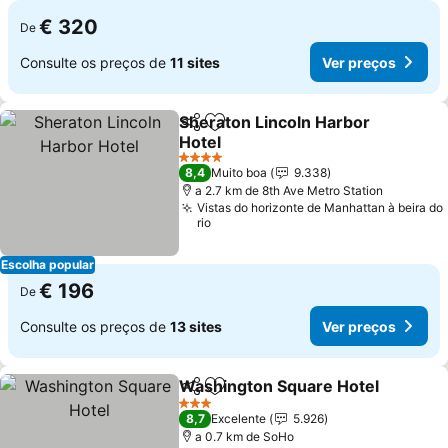
€ 320
De
Consulte os preços de
11 sites
Ver preços
Sheraton Lincoln Harbor
Partilhar
Adicionar aos favoritos
Hotel
Ver preços
4 Estrelas
8,4
Muito boa
9.338
a 2.7 km de 8th Ave Metro Station
Vistas do horizonte de Manhattan à beira do
rio
Escolha popular
€ 196
De
Consulte os preços de
13 sites
Ver preços
Washington Square Hotel
Partilhar
Adicionar aos favoritos
3 Estrelas
8,7
Excelente
5.926
a 0.7 km de SoHo