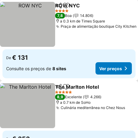
ROW NYC
Partilhar
Adicionar aos favoritos
Ver preços
4 Estrelas
7,8
Boa
14.806
a 0.3 km de Times Square
Praça de alimentação boutique City Kitchen
€ 131
De
Consulte os preços de
8 sites
Ver preços
The Marlton Hotel
Partilhar
Adicionar aos favoritos
Ver pre
5 Estrelas
8,9
Excelente
4.266
a 0.7 km de SoHo
Culinária mediterrânea no Chez Nous
Ver p