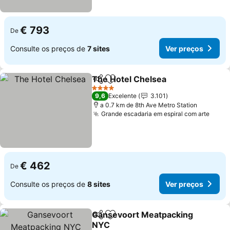
€ 793
De
Consulte os preços de
7 sites
Ver preços
The Hotel Chelsea
Partilhar
Adicionar aos favoritos
Ver pre
4 Estrelas
9,6
Excelente
3.101
a 0.7 km de 8th Ave Metro Station
Grande escadaria em espiral com arte
Ver 
€ 462
De
Consulte os preços de
8 sites
Ver preços
Gansevoort Meatpacking
Partilhar
Adicionar aos favoritos
NYC