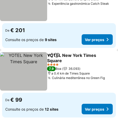
Experiência gastronómica Catch Steak
Ver 
€ 201
De
Consulte os preços de
9 sites
Ver preços
YOTEL New York Times
Partilhar
Adicionar aos favoritos
Square
Ver preços
4 Estrelas
7,9
Boa
36.093
a 0.4 km de Times Square
Culinária mediterrânea no Green Fig
Ver pr
€ 99
De
Consulte os preços de
12 sites
Ver preços