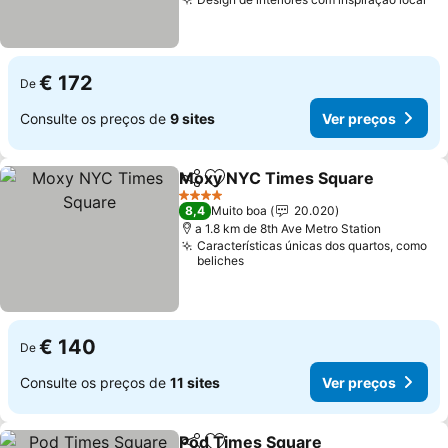
Ve
€ 172
De
Consulte os preços de
9 sites
Ver preços
Moxy NYC Times Square
Partilhar
Adicionar aos favoritos
V
4 Estrelas
8,4
Muito boa
20.020
a 1.8 km de 8th Ave Metro Station
Características únicas dos quartos, como
beliches
€ 140
De
Consulte os preços de
11 sites
Ver preços
Pod Times Square