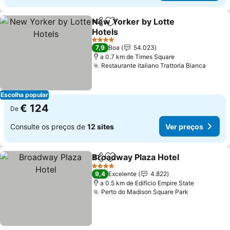
New Yorker by Lotte
Partilhar
Adicionar aos favoritos
Hotels
Ver preços
4 Estrelas
7,9
Boa
54.023
a 0.7 km de Times Square
Restaurante italiano Trattoria Bianca
Ver p
Escolha popular
€ 124
De
Consulte os preços de
12 sites
Ver preços
Broadway Plaza Hotel
Partilhar
Adicionar aos favoritos
Ver 
4 Estrelas
9,4
Excelente
4.822
a 0.5 km de Edifício Empire State
Perto do Madison Square Park
Ver preço