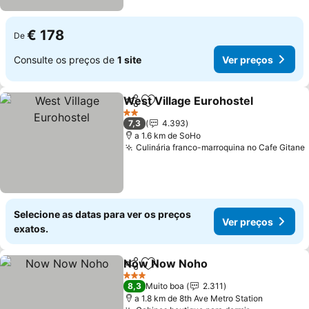
€ 178
De
Consulte os preços de
1 site
Ver preços
West Village Eurohostel
Partilhar
Adicionar aos favoritos
Ve
2 Estrelas
7,3
4.393
a 1.6 km de SoHo
Culinária franco-marroquina no Cafe Gitane
Selecione as datas para ver os preços
Ver preços
exatos.
Now Now Noho
Partilhar
Adicionar aos favoritos
Ver preços
3 Estrelas
8,3
Muito boa
2.311
a 1.8 km de 8th Ave Metro Station