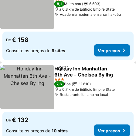
Ver preços
3 Estrelas
8,1
Muito boa
6.603
a 0.8 km de Edifício Empire State
Academia moderna em arranha-céu
Ver pr
€ 158
De
Consulte os preços de
9 sites
Ver preços
Holiday Inn Manhattan
Partilhar
Adicionar aos favoritos
6th Ave - Chelsea By Ihg
Ver preços
3 Estrelas
7,6
Boa
11.610
a 0.7 km de Edifício Empire State
Restaurante italiano no local
Ver preços
€ 132
De
Consulte os preços de
10 sites
Ver preços