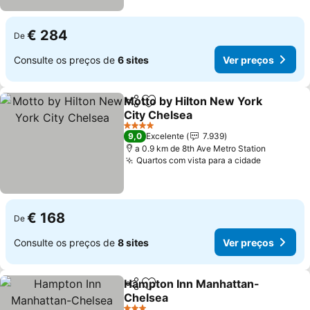
€ 284
De
Consulte os preços de
6 sites
Ver preços
Motto by Hilton New York
Partilhar
Adicionar aos favoritos
City Chelsea
Ver preços
4 Estrelas
9,0
Excelente
7.939
a 0.9 km de 8th Ave Metro Station
Quartos com vista para a cidade
Ver preç
€ 168
De
Consulte os preços de
8 sites
Ver preços
Hampton Inn Manhattan-
Partilhar
Adicionar aos favoritos
Chelsea