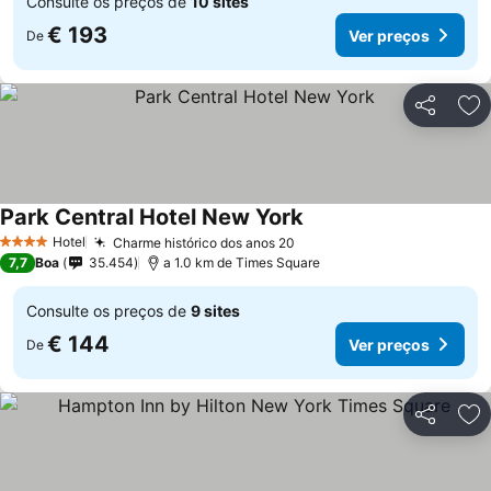
Consulte os preços de
10 sites
€ 193
Ver preços
De
Partilhar
Ad
Park Central Hotel New York
Hotel
Charme histórico dos anos 20
4 Estrelas
7,7
Boa
35.454
a 1.0 km de Times Square
Consulte os preços de
9 sites
€ 144
Ver preços
De
Partilhar
Ad