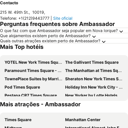
Contacto
215 W. 49th St.
,
10019
,
Telefone
:
+1(212)9443777
|
Site oficial
Perguntas frequentes sobre Ambassador
O que faz com que Ambassador seja popular em Nova Iorque?
Que alojamentos existem perto de Ambassador?
Quais outras atrações existem perto de Ambassador?
Mais Top hotéis
YOTEL New York Times Square
The Gallivant Times Square
Paramount Times Square - A Generator Hotel
The Manhattan at Times Square Hotel
TownePlace Suites by Marriott New York Long Island City/Manhattan View
Sheraton New York Times Square Hotel
Pod Times Square
Holiday Inn New York City - Times Square By Ihg
Pestana CR7 Times Square
New Yorker by Lotte Hotels
Mais atrações - Ambassador
Hotel Riu Plaza Manhattan Times Square
Hotel Riu Plaza New York Times Square
Capital Hotel
The Leo House
Times Square
Manhattan Center
AMTD Idea Tribeca Hotel
Carlton Arms Hotel
Midtown
International Airport John F. Kennedy