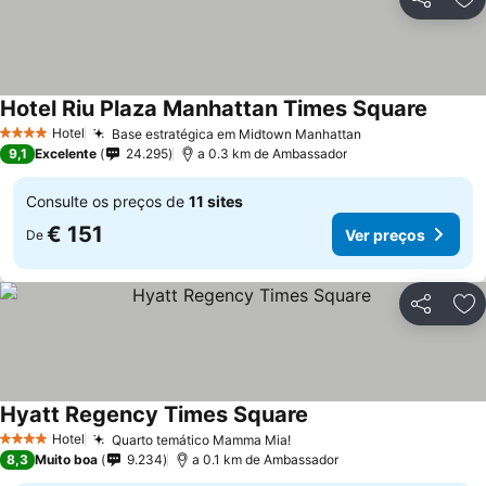
Partilhar
Ad
Hotel Riu Plaza Manhattan Times Square
Hotel
Base estratégica em Midtown Manhattan
4 Estrelas
9,1
Excelente
24.295
a 0.3 km de Ambassador
Consulte os preços de
11 sites
€ 151
Ver preços
De
Partilhar
Ad
Hyatt Regency Times Square
Hotel
Quarto temático Mamma Mia!
4 Estrelas
8,3
Muito boa
9.234
a 0.1 km de Ambassador