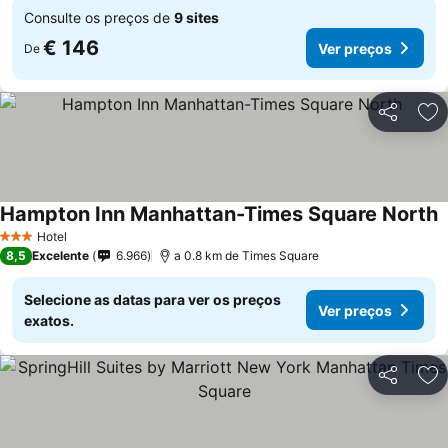
Consulte os preços de
9 sites
€ 146
Ver preços
De
Partilhar
Ad
Hampton Inn Manhattan-Times Square North
Hotel
3 Estrelas
8,5
Excelente
6.966
a 0.8 km de Times Square
Selecione as datas para ver os preços
Ver preços
exatos.
Partilhar
Ad