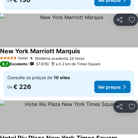
€ 130
Ver preços
De
Partilhar
Ad
New York Marriott Marquis
Hotel
Moderna academia 24 horas
5 Estrelas
8,7
Excelente
37.876
a 0.2 km de Times Square
Consulte os preços de
10 sites
€ 226
Ver preços
De
Partilhar
Ad