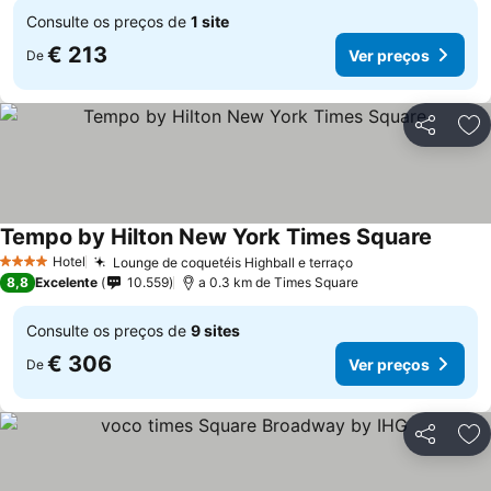
Consulte os preços de
1 site
€ 213
Ver preços
De
Partilhar
Ad
Tempo by Hilton New York Times Square
Hotel
Lounge de coquetéis Highball e terraço
4 Estrelas
8,8
Excelente
10.559
a 0.3 km de Times Square
Consulte os preços de
9 sites
€ 306
Ver preços
De
Partilhar
Ad