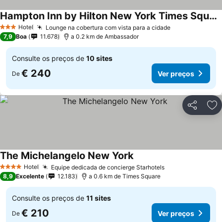
Hampton Inn by Hilton New York Times Square
Hotel
Lounge na cobertura com vista para a cidade
3 Estrelas
7,9
Boa
11.678
a 0.2 km de Ambassador
Consulte os preços de
10 sites
€ 240
Ver preços
De
Partilhar
Ad
The Michelangelo New York
Hotel
Equipe dedicada de concierge Starhotels
4 Estrelas
8,9
Excelente
12.183
a 0.6 km de Times Square
Consulte os preços de
11 sites
€ 210
Ver preços
De