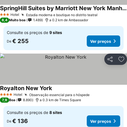
SpringHill Suites by Marriott New York Manhattan Times Square
Hotel
Estadia moderna e boutique no distrito teatral
3 Estrelas
8,4
Muito boa
1.489
a 0.2 km de Ambassador
Consulte os preços de
9 sites
€ 255
Ver preços
De
Partilhar
Ad
Royalton New York
Hotel
Observação essencial para o hóspede
4 Estrelas
7,9
Boa
8.890
a 0.3 km de Times Square
Consulte os preços de
8 sites
€ 136
Ver preços
De