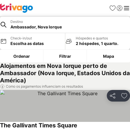
Favoritos
Iniciar
Me
Destino
Ambassador, Nova Iorque
Check-in/out
Hóspedes e quartos
Escolha as datas
2 hóspedes, 1 quarto.
Ordenar
Filtrar
Mapa
Alojamentos em Nova Iorque perto de
Ambassador (Nova Iorque, Estados Unidos da
América)
Como os pagamentos influenciam os resultados
Partilhar
Ad
The Gallivant Times Square