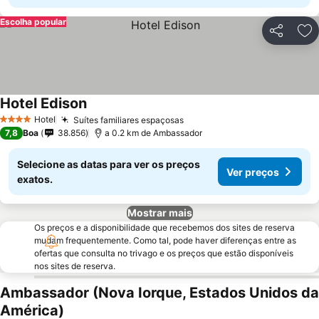
Escolha popular
Partilhar
Ad
Hotel Edison
Hotel
Suítes familiares espaçosas
4 Estrelas
7,8
Boa
38.856
a 0.2 km de Ambassador
Selecione as datas para ver os preços
Ver preços
exatos.
Mostrar mais
Os preços e a disponibilidade que recebemos dos sites de reserva
mudam frequentemente. Como tal, pode haver diferenças entre as
ofertas que consulta no trivago e os preços que estão disponíveis
nos sites de reserva.
Ambassador (Nova Iorque, Estados Unidos da
América)