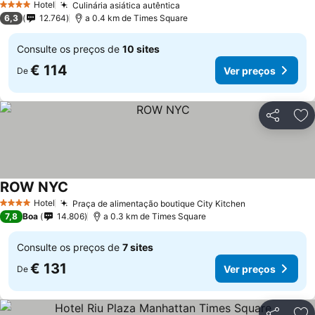
Hotel
Culinária asiática autêntica
4 Estrelas
6,3
12.764
a 0.4 km de Times Square
Consulte os preços de
10 sites
€ 114
Ver preços
De
Partilhar
Ad
ROW NYC
Hotel
Praça de alimentação boutique City Kitchen
4 Estrelas
7,8
Boa
14.806
a 0.3 km de Times Square
Consulte os preços de
7 sites
€ 131
Ver preços
De