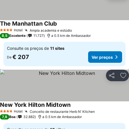
The Manhattan Club
Hotel
Ampla academia e estúdio
4 Estrelas
8,5
Excelente
11.727
a 0.5 km de Ambassador
Consulte os preços de
11 sites
€ 207
Ver preços
De
Partilhar
Ad
New York Hilton Midtown
Hotel
Conceito de restaurante Herb N' Kitchen
4 Estrelas
7,8
Boa
32.882
a 0.5 km de Ambassador