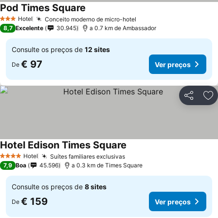
Pod Times Square
Hotel
Conceito moderno de micro-hotel
3 Estrelas
8,7
Excelente
30.945
a 0.7 km de Ambassador
Consulte os preços de
12 sites
€ 97
Ver preços
De
Partilhar
Ad
Hotel Edison Times Square
Hotel
Suítes familiares exclusivas
4 Estrelas
7,9
Boa
45.596
a 0.3 km de Times Square
Consulte os preços de
8 sites
€ 159
Ver preços
De