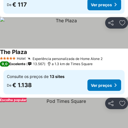
€ 117
Ver preços
De
Partilhar
Ad
The Plaza
Hotel
Experiência personalizada de Home Alone 2
5 Estrelas
9,0
Excelente
13.567
a 1.3 km de Times Square
Consulte os preços de
13 sites
€ 1.138
Ver preços
De
Escolha popular
Partilhar
Ad