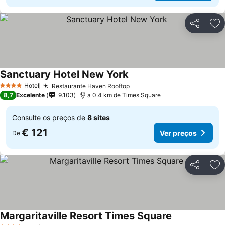
Partilhar
Ad
Sanctuary Hotel New York
Hotel
Restaurante Haven Rooftop
4 Estrelas
8,7
Excelente
9.103
a 0.4 km de Times Square
Consulte os preços de
8 sites
€ 121
Ver preços
De
Partilhar
Ad
Margaritaville Resort Times Square