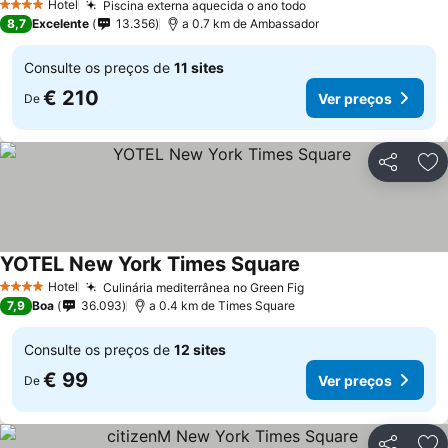
Hotel
Piscina externa aquecida o ano todo
4 Estrelas
8,7
Excelente
13.356
a 0.7 km de Ambassador
Consulte os preços de
11 sites
€ 210
Ver preços
De
Partilhar
Ad
YOTEL New York Times Square
Hotel
Culinária mediterrânea no Green Fig
4 Estrelas
7,9
Boa
36.093
a 0.4 km de Times Square
Consulte os preços de
12 sites
€ 99
Ver preços
De