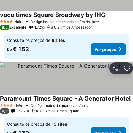
voco times Square Broadway by IHG
Hotel
Design boutique inspirado na Era do Jazz
4 Estrelas
8,5
Excelente
1.725
a 0.2 km de Ambassador
Consulte os preços de
6 sites
€ 153
Ver preços
De
Partilhar
Ad
Paramount Times Square - A Generator Hotel
Hotel
Configurações de quarto versáteis
4 Estrelas
6,9
15.820
a 0.3 km de Times Square
Consulte os preços de
13 sites