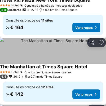
Hotel Riu Plaza New York Times Square
Hotel
Concierge e balcão de ingressos dedicados
4 Estrelas
8,8
Excelente
31.273
a 0.5 km de Times Square
Consulte os preços de
11 sites
€ 164
Ver preços
De
Partilhar
Ad
The Manhattan at Times Square Hotel
Hotel
Quartos premium recém-renovados
4 Estrelas
6,4
36.121
a 0.7 km de Times Square
Consulte os preços de
12 sites
€ 142
Ver preços
De