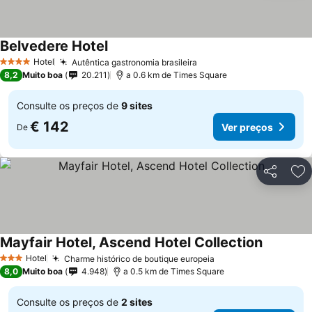
Belvedere Hotel
Hotel
Autêntica gastronomia brasileira
4 Estrelas
8,2
Muito boa
20.211
a 0.6 km de Times Square
Consulte os preços de
9 sites
€ 142
Ver preços
De
Partilhar
Ad
Mayfair Hotel, Ascend Hotel Collection
Hotel
Charme histórico de boutique europeia
3 Estrelas
8,0
Muito boa
4.948
a 0.5 km de Times Square
Consulte os preços de
2 sites