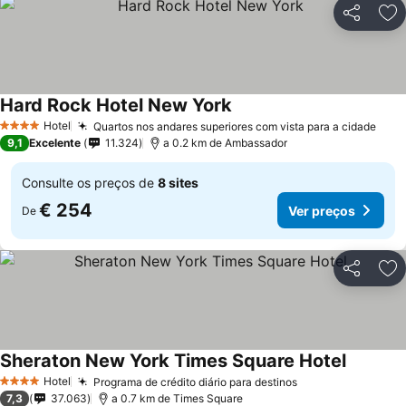
Partilhar
Ad
Hard Rock Hotel New York
Hotel
Quartos nos andares superiores com vista para a cidade
4 Estrelas
9,1
Excelente
11.324
a 0.2 km de Ambassador
Consulte os preços de
8 sites
€ 254
Ver preços
De
Partilhar
Ad
Sheraton New York Times Square Hotel
Hotel
Programa de crédito diário para destinos
4 Estrelas
7,3
37.063
a 0.7 km de Times Square