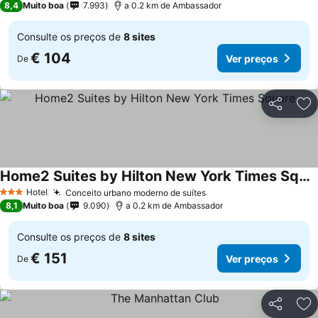
8,4
Muito boa
7.993
a 0.2 km de Ambassador
Consulte os preços de
8 sites
€ 104
Ver preços
De
Partilhar
Ad
Home2 Suites by Hilton New York Times Square
Hotel
Conceito urbano moderno de suítes
3 Estrelas
8,1
Muito boa
9.090
a 0.2 km de Ambassador
Consulte os preços de
8 sites
€ 151
Ver preços
De
Partilhar
Ad