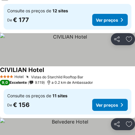
Consulte os preços de
12 sites
€ 177
Ver preços
De
Partilhar
Ad
CIVILIAN Hotel
Hotel
Vistas do Starchild Rooftop Bar
4 Estrelas
9,0
Excelente
9.119
a 0.2 km de Ambassador
Consulte os preços de
11 sites
€ 156
Ver preços
De
Partilhar
Ad