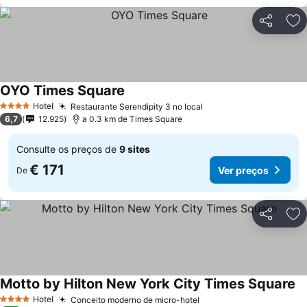
Partilhar
Ad
OYO Times Square
Hotel
Restaurante Serendipity 3 no local
4 Estrelas
6,7
12.925
a 0.3 km de Times Square
Consulte os preços de
9 sites
€ 171
Ver preços
De
Partilhar
Ad
Motto by Hilton New York City Times Square
Hotel
Conceito moderno de micro-hotel
4 Estrelas