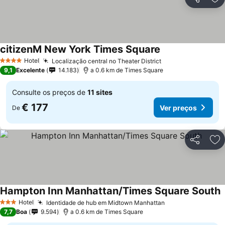
Partilhar
Ad
citizenM New York Times Square
Hotel
Localização central no Theater District
4 Estrelas
9,1
Excelente
14.183
a 0.6 km de Times Square
Consulte os preços de
11 sites
€ 177
Ver preços
De
Partilhar
Ad
Hampton Inn Manhattan/Times Square South
Hotel
Identidade de hub em Midtown Manhattan
3 Estrelas
7,7
Boa
9.594
a 0.6 km de Times Square