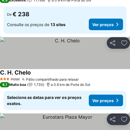
9,5
Excelente
11.769
a 0.9 km de Porta do Sol
€ 238
De
Consulte os preços de
13 sites
Ver preços
Partilhar
Ad
C. H. Chelo
Hotel
Pátio compartilhado para relaxar
3 Estrelas
8,1
Muito boa
1.730
a 0.6 km de Porta do Sol
Selecione as datas para ver os preços
Ver preços
exatos.
Partilhar
Ad