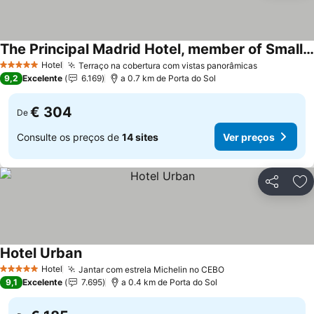
The Principal Madrid Hotel, member of Small Luxury Hotels
Hotel
Terraço na cobertura com vistas panorâmicas
5 Estrelas
9,2
Excelente
6.169
a 0.7 km de Porta do Sol
€ 304
De
Consulte os preços de
14 sites
Ver preços
Partilhar
Ad
Hotel Urban
Hotel
Jantar com estrela Michelin no CEBO
5 Estrelas
9,1
Excelente
7.695
a 0.4 km de Porta do Sol