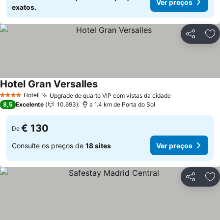
Ver preços
exatos.
Partilhar
Ad
Hotel Gran Versalles
Hotel
Upgrade de quarto VIP com vistas da cidade
4 Estrelas
8,5
Excelente
10.693
a 1.4 km de Porta do Sol
€ 130
De
Consulte os preços de
18 sites
Ver preços
Partilhar
Ad