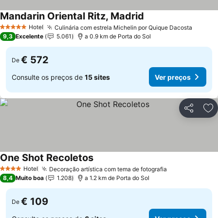
Mandarin Oriental Ritz, Madrid
Hotel
Culinária com estrela Michelin por Quique Dacosta
5 Estrelas
9,3
Excelente
5.061
a 0.9 km de Porta do Sol
€ 572
De
Consulte os preços de
15 sites
Ver preços
Partilhar
Ad
One Shot Recoletos
Hotel
Decoração artística com tema de fotografia
4 Estrelas
8,4
Muito boa
1.208
a 1.2 km de Porta do Sol
€ 109
De