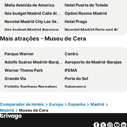
Melia Avenida de America
Hotel Puerta de Toledo
ibis budget Madrid Calle Alcalá
Optimi Rooms Madrid
Novotel Madrid City Las Ventas
Hotel Praga
ibis budget Madrid Aeropuerto
Novotel Madrid Feria and Airport
Mais atrações - Museu de Cera
Ilunion Suites Madrid
Ibis Styles Madrid City Las Ventas
Anaco
Inhala Hotel Garden
Parque Warner
Centro
Travelodge Madrid Metropolitano
INNSiDE by Meliá Madrid Valdebebas
Adolfo Suárez Madrid–Barajas Airport
Aeroporto de Madrid-Barajas
Hotel Europa
Hotel Riu Plaza Espana
Warner Theme Park
IFEMA
Holiday Inn Express Madrid Leganes
Hotel Puerta America
Grande Via
Porta do Sol
DWO Yuste Alcalá
ibis budget Madrid Vallecas
Estádio Santiago Bernabeu
Salamanca
Exe Convention Plaza Madrid
Hotel Madrid Chamartín Affiliated by Meliá
Atocha
Estación Sur
Exe Madrid Norte
Ilunion Pio XII
Estadio Metropolitano Metro Station
Barajas
Hotel Mercader
Hotel Zentral Castellana Norte
Comparador de Hotéis
Europa
Espanha
Madrid
Madrid
Museu de Cera
Metropolitano Metro Station
Chamartín
Eurostars Arenas de Pinto
NH Madrid Ribera del Manzanares
Estação de Atocha
Praça Central /maior
Pestana CR7 Gran Vía Madrid
Travelodge Madrid Torrelaguna
Facebook
Twitter
Insta
Yo