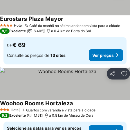
Eurostars Plaza Mayor
Hotel
Café da manhã no sétimo andar com vista para a cidade
4 Estrelas
8,5
Excelente
6.405
a 0.4 km de Porta do Sol
€ 69
De
Consulte os preços de
13 sites
Ver preços
Partilhar
Ad
Woohoo Rooms Hortaleza
Hotel
Quartos com varanda e vista para a cidade
3 Estrelas
9,2
Excelente
1.151
a 0.8 km de Museu de Cera
Selecione as datas para ver os preços