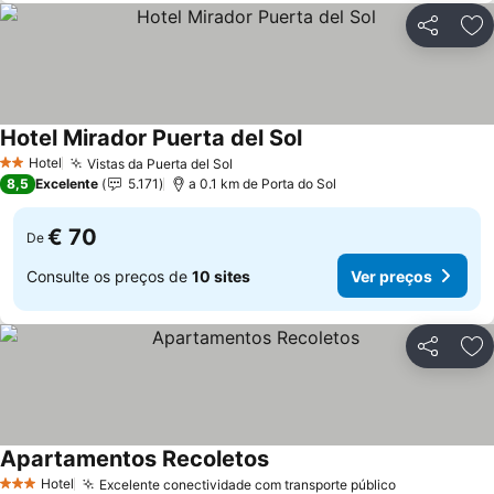
Partilhar
Ad
Hotel Mirador Puerta del Sol
Hotel
Vistas da Puerta del Sol
2 Estrelas
8,5
Excelente
5.171
a 0.1 km de Porta do Sol
€ 70
De
Consulte os preços de
10 sites
Ver preços
Partilhar
Ad
Apartamentos Recoletos
Hotel
Excelente conectividade com transporte público
3 Estrelas