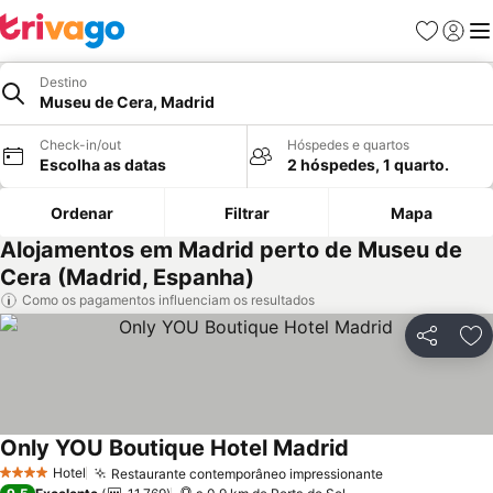
Favoritos
Iniciar
Me
Destino
Museu de Cera, Madrid
Check-in/out
Hóspedes e quartos
Escolha as datas
2 hóspedes, 1 quarto.
Ordenar
Filtrar
Mapa
Alojamentos em Madrid perto de Museu de
Cera (Madrid, Espanha)
Como os pagamentos influenciam os resultados
Partilhar
Ad
Only YOU Boutique Hotel Madrid
Hotel
Restaurante contemporâneo impressionante
4 Estrelas