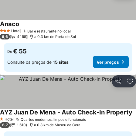
Anaco
Hotel
Bar e restaurante no local
3 Estrelas
6,6
4.155
a 0.3 km de Porta do Sol
€ 55
De
Consulte os preços de
15 sites
Ver preços
Partilhar
Ad
AYZ Juan De Mena - Auto Check-In Property
Hotel
Quartos modernos, limpos e funcionais
1 Estrelas
6,7
1.610
a 0.8 km de Museu de Cera