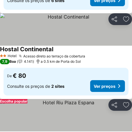
Consulte os preços de
6 sites
Ver preços
Partilhar
Ad
Hostal Continental
Hotel
Acesso direto ao terraço da cobertura
2 Estrelas
7,9
Boa
4.141
a 0.5 km de Porta do Sol
€ 80
De
Consulte os preços de
2 sites
Ver preços
Escolha popular
Partilhar
Ad