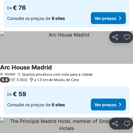
€ 76
De
Consulte os preços de
8 sites
Ver preços
Partilhar
Ad
Arc House Madrid
Hostel
Quartos privativos com vista para a cidade
1 Estrelas
6,8
5.553
a 1.3 km de Museu de Cera
€ 59
De
Consulte os preços de
6 sites
Ver preços
Partilhar
Ad