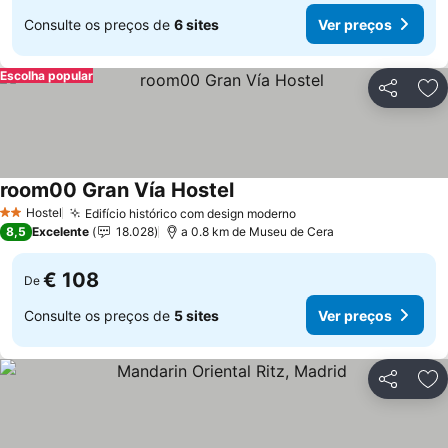
Consulte os preços de
6 sites
Ver preços
Escolha popular
Partilhar
Ad
room00 Gran Vía Hostel
Hostel
Edifício histórico com design moderno
2 Estrelas
8,5
Excelente
18.028
a 0.8 km de Museu de Cera
€ 108
De
Consulte os preços de
5 sites
Ver preços
Partilhar
Ad