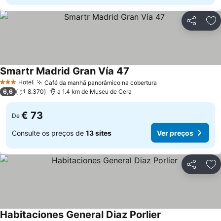
Partilhar
Ad
Smartr Madrid Gran Vía 47
Hotel
Café da manhã panorâmico na cobertura
3 Estrelas
6,6
8.370
a 1.4 km de Museu de Cera
€ 73
De
Consulte os preços de
13 sites
Ver preços
Partilhar
Ad
Habitaciones General Diaz Porlier