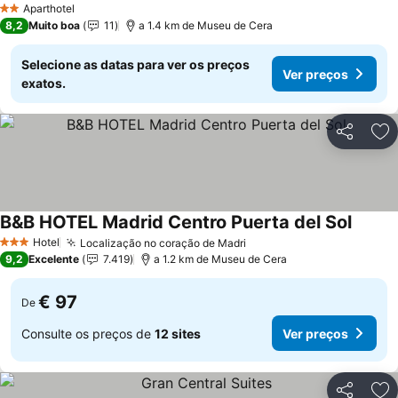
Aparthotel
2 Estrelas
8,2
Muito boa
11
a 1.4 km de Museu de Cera
Selecione as datas para ver os preços
Ver preços
exatos.
Partilhar
Ad
B&B HOTEL Madrid Centro Puerta del Sol
Hotel
Localização no coração de Madri
3 Estrelas
9,2
Excelente
7.419
a 1.2 km de Museu de Cera
€ 97
De
Consulte os preços de
12 sites
Ver preços