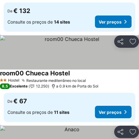
€ 132
De
Consulte os preços de
14 sites
Ver preços
Partilhar
Ad
room00 Chueca Hostel
Hostel
Restaurante mediterrâneo no local
2 Estrelas
8,5
Excelente
12.250
a 0.9 km de Porta do Sol
€ 67
De
Consulte os preços de
11 sites
Ver preços
Partilhar
Ad