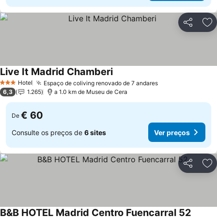
Partilhar
Ad
Live It Madrid Chamberi
Hotel
Espaço de coliving renovado de 7 andares
3 Estrelas
6,3
1.265
a 1.0 km de Museu de Cera
€ 60
De
Consulte os preços de
6 sites
Ver preços
Partilhar
Ad
B&B HOTEL Madrid Centro Fuencarral 52