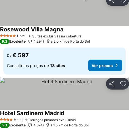
Partilhar
Ad
Rosewood Villa Magna
Hotel
Suítes exclusivas na cobertura
5 Estrelas
9,2
Excelente
4.294
a 2.0 km de Porta do Sol
€ 597
De
Consulte os preços de
13 sites
Ver preços
Partilhar
Ad
Hotel Sardinero Madrid
Hotel
Terraços privados exclusivos
4 Estrelas
9,1
Excelente
4.874
a 1.5 km de Porta do Sol