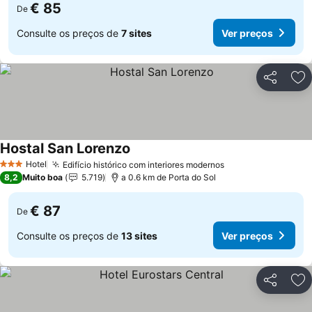
€ 85
De
Consulte os preços de
7 sites
Ver preços
Partilhar
Ad
Hostal San Lorenzo
Hotel
Edifício histórico com interiores modernos
3 Estrelas
8,2
Muito boa
5.719
a 0.6 km de Porta do Sol
€ 87
De
Consulte os preços de
13 sites
Ver preços
Partilhar
Ad