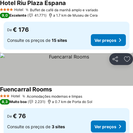
Hotel Riu Plaza Espana
Hotel
Buffet de café da manhã amplo e variado
4 Estrelas
9,0
Excelente
41.771
a 1.7 km de Museu de Cera
€ 176
De
Consulte os preços de
15 sites
Ver preços
Partilhar
Ad
Fuencarral Rooms
Hotel
Acomodações modernas e limpas
3 Estrelas
8,3
Muito boa
2.231
a 0.7 km de Porta do Sol
€ 76
De
Consulte os preços de
3 sites
Ver preços