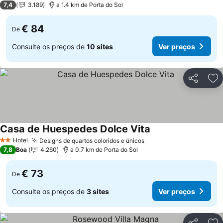
7,4
3.189
a 1.4 km de Porta do Sol
€ 84
De
Consulte os preços de
10 sites
Ver preços
Partilhar
Ad
Casa de Huespedes Dolce Vita
Hotel
Designs de quartos coloridos e únicos
2 Estrelas
7,8
Boa
4.260
a 0.7 km de Porta do Sol
€ 73
De
Consulte os preços de
3 sites
Ver preços