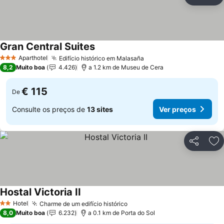
Partilhar
Ad
Gran Central Suites
Aparthotel
Edifício histórico em Malasaña
3 Estrelas
8,2
Muito boa
4.426
a 1.2 km de Museu de Cera
€ 115
De
Consulte os preços de
13 sites
Ver preços
Partilhar
Ad
Hostal Victoria II
Hotel
Charme de um edifício histórico
2 Estrelas
8,0
Muito boa
6.232
a 0.1 km de Porta do Sol