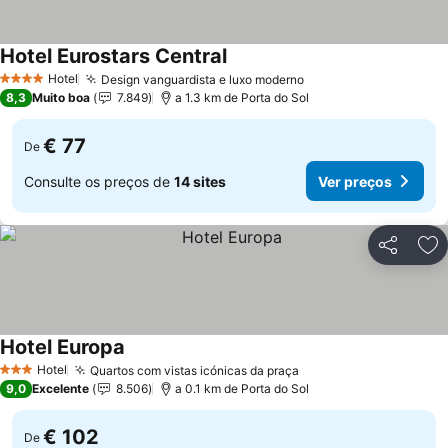
Hotel Eurostars Central
Hotel
Design vanguardista e luxo moderno
4 Estrelas
8,3
Muito boa
7.849
a 1.3 km de Porta do Sol
€ 77
De
Consulte os preços de
14 sites
Ver preços
Partilhar
Ad
Hotel Europa
Hotel
Quartos com vistas icónicas da praça
3 Estrelas
9,0
Excelente
8.506
a 0.1 km de Porta do Sol
€ 102
De