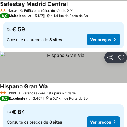
Safestay Madrid Central
Hostel
Edifício histórico do século XIX
2 Estrelas
8,0
Muito boa
15.127
a 1.4 km de Porta do Sol
€ 59
De
Consulte os preços de
8 sites
Ver preços
Partilhar
Ad
Hispano Gran Vía
Hotel
Varandas com vista para a cidade
2 Estrelas
8,5
Excelente
3.467
a 0.7 km de Porta do Sol
€ 84
De
Consulte os preços de
8 sites
Ver preços