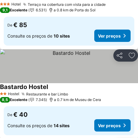
Hotel
Terraço na cobertura com vista para a cidade
3 Estrelas
9,1
Excelente
6.531
a 0.8 km de Porta do Sol
€ 85
De
Consulte os preços de
10 sites
Ver preços
Partilhar
Ad
Bastardo Hostel
Hostel
Restaurante e bar Limbo
2 Estrelas
8,5
Excelente
7.345
a 0.7 km de Museu de Cera
€ 40
De
Consulte os preços de
14 sites
Ver preços