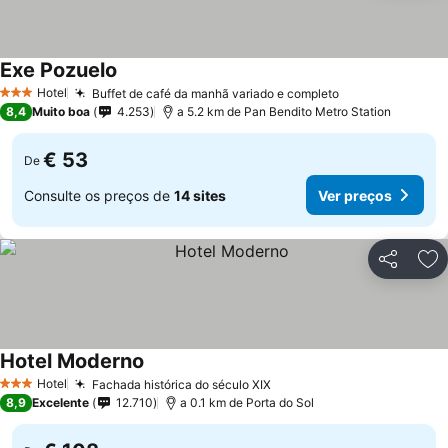
Exe Pozuelo
Ver preços
Hotel
Buffet de café da manhã variado e completo
Ver preços
3 Estrelas
8,4
Muito boa
4.253
a 5.2 km de Pan Bendito Metro Station
€ 53
De
Consulte os preços de
14 sites
Ver preços
Partilhar
Ad
Hotel Moderno
Ver preços
Hotel
Fachada histórica do século XIX
Ver preços
3 Estrelas
8,9
Excelente
12.710
a 0.1 km de Porta do Sol