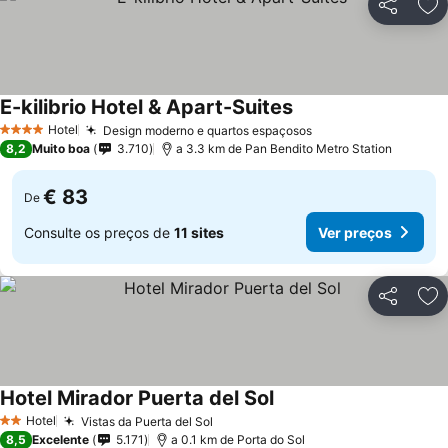
Partilhar
Ad
E-kilibrio Hotel & Apart-Suites
Ver preços
Hotel
Design moderno e quartos espaçosos
Ver preços
4 Estrelas
8,2
Muito boa
3.710
a 3.3 km de Pan Bendito Metro Station
€ 83
De
Consulte os preços de
11 sites
Ver preços
Partilhar
Ad
Hotel Mirador Puerta del Sol
Ver preços
Hotel
Vistas da Puerta del Sol
Ver preços
2 Estrelas
8,5
Excelente
5.171
a 0.1 km de Porta do Sol