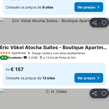
Consulte os preços de
8 sites
Ver preços
Partilhar
Ad
Eric Vökel Atocha Suites - Boutique Apartments
Ver preços
Aparthotel
Design nórdico com alma mediterrânea
Ver preços
4 Estrelas
9,0
Excelente
4.448
a 1.5 km de Porta do Sol
€ 157
De
Consulte os preços de
13 sites
Ver preços
Partilhar
Ad