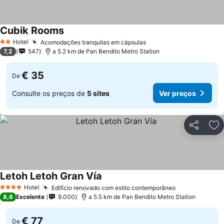
Cubik Rooms
Ver preços
Hotel
Acomodações tranquilas em cápsulas
Ver preços
2 Estrelas
7,2
547
a 5.2 km de Pan Bendito Metro Station
€ 35
De
Consulte os preços de
5 sites
Ver preços
Partilhar
Ad
Letoh Letoh Gran Vía
Ver preços
Hotel
Edifício renovado com estilo contemporâneo
Ver preços
4 Estrelas
8,6
Excelente
9.000
a 5.5 km de Pan Bendito Metro Station
€ 77
De