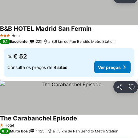
Partilhar
Ad
B&B HOTEL Madrid San Fermin
Ver preços
Hotel
3 Estrelas
9,1
Excelente
22
a 3.6 km de Pan Bendito Metro Station
€ 52
De
Consulte os preços de
4 sites
Ver preços
Partilhar
Ad
The Carabanchel Episode
Ver preços
Hotel
1 Estrelas
8,3
Muito boa
1.125
a 1.3 km de Pan Bendito Metro Station