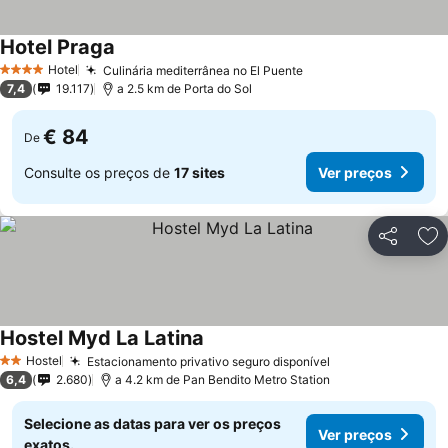
Hotel Praga
Ver preços
Hotel
Culinária mediterrânea no El Puente
Ver preços
4 Estrelas
7,4
19.117
a 2.5 km de Porta do Sol
€ 84
De
Consulte os preços de
17 sites
Ver preços
Partilhar
Ad
Hostel Myd La Latina
Ver preços
Hostel
Estacionamento privativo seguro disponível
Ver preços
2 Estrelas
6,4
2.680
a 4.2 km de Pan Bendito Metro Station
Selecione as datas para ver os preços
Ver preços
exatos.