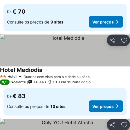
€ 70
De
Consulte os preços de
9 sites
Ver preços
Partilhar
Ad
Hotel Mediodia
Ver preços
Hotel
Quartos com vista para a cidade ou pátio
Ver preços
2 Estrelas
8,5
Excelente
14.997
a 1.3 km de Porta do Sol
€ 83
De
Consulte os preços de
13 sites
Ver preços
Partilhar
Ad