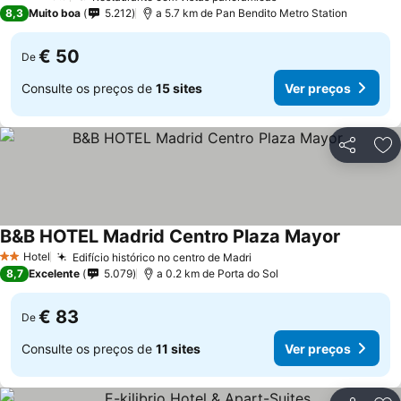
4 Estrelas
8,3
Muito boa
5.212
a 5.7 km de Pan Bendito Metro Station
€ 50
De
Consulte os preços de
15 sites
Ver preços
Partilhar
Ad
B&B HOTEL Madrid Centro Plaza Mayor
Ver preç
Hotel
Edifício histórico no centro de Madri
Ver preços
2 Estrelas
8,7
Excelente
5.079
a 0.2 km de Porta do Sol
€ 83
De
Consulte os preços de
11 sites
Ver preços