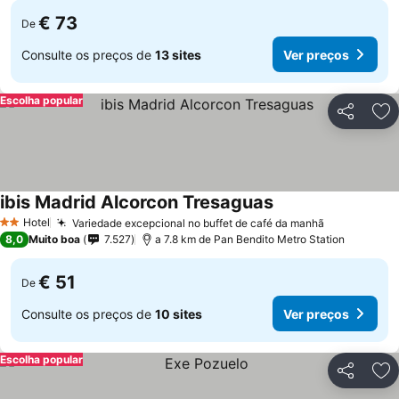
€ 73
De
Consulte os preços de
13 sites
Ver preços
Escolha popular
Partilhar
Ad
ibis Madrid Alcorcon Tresaguas
Ver preços
Hotel
Variedade excepcional no buffet de café da manhã
Ver preços
2 Estrelas
8,0
Muito boa
7.527
a 7.8 km de Pan Bendito Metro Station
€ 51
De
Consulte os preços de
10 sites
Ver preços
Escolha popular
Partilhar
Ad