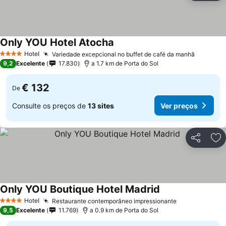
Only YOU Hotel Atocha
Ver preços
Hotel
Variedade excepcional no buffet de café da manhã
Ver pre
4 Estrelas
9,2
Excelente
17.830
a 1.7 km de Porta do Sol
€ 132
De
Consulte os preços de
13 sites
Ver preços
Partilhar
Ad
Only YOU Boutique Hotel Madrid
Ver preços
Hotel
Restaurante contemporâneo impressionante
Ver preços
4 Estrelas
9,5
Excelente
11.769
a 0.9 km de Porta do Sol