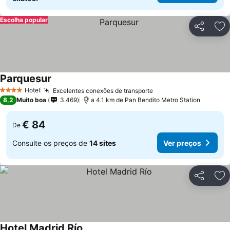
Escolha popular
Partilhar
Ad
Parquesur
Ver preços
Hotel
Excelentes conexões de transporte
Ver preços
4 Estrelas
8,2
Muito boa
3.469
a 4.1 km de Pan Bendito Metro Station
€ 84
De
Consulte os preços de
14 sites
Ver preços
Partilhar
Ad
Hotel Madrid Río