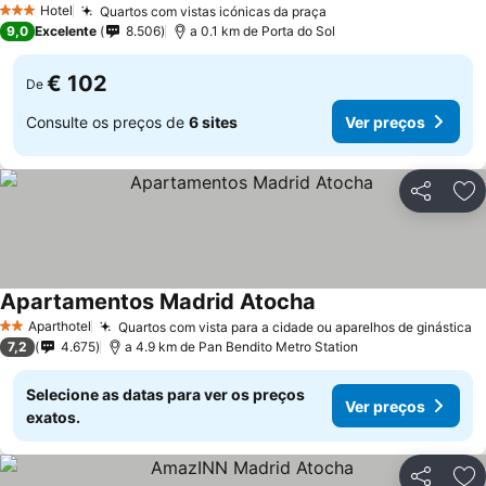
Hotel
Quartos com vistas icónicas da praça
Ver preços
3 Estrelas
9,0
Excelente
8.506
a 0.1 km de Porta do Sol
€ 102
De
Consulte os preços de
6 sites
Ver preços
Partilhar
Ad
Apartamentos Madrid Atocha
Ver preços
Aparthotel
Quartos com vista para a cidade ou aparelhos de ginástica
V
2 Estrelas
7,2
4.675
a 4.9 km de Pan Bendito Metro Station
Selecione as datas para ver os preços
Ver preços
exatos.