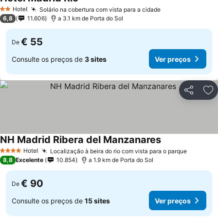
Ver preços
Hotel
Solário na cobertura com vista para a cidade
Ver preços
2 Estrelas
6,8
11.606
a 3.1 km de Porta do Sol
€ 55
De
Consulte os preços de
3 sites
Ver preços
Partilhar
Ad
NH Madrid Ribera del Manzanares
Ver preços
Hotel
Localização à beira do rio com vista para o parque
Ver pre
4 Estrelas
8,8
Excelente
10.854
a 1.9 km de Porta do Sol
€ 90
De
Consulte os preços de
15 sites
Ver preços