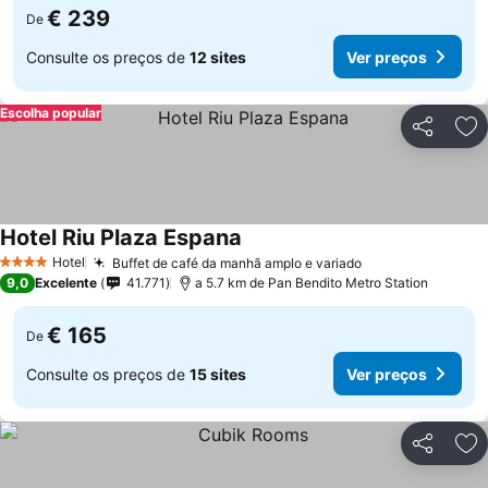
€ 239
De
Consulte os preços de
12 sites
Ver preços
Escolha popular
Partilhar
Ad
Hotel Riu Plaza Espana
Ver preços
Hotel
Buffet de café da manhã amplo e variado
Ver preços
4 Estrelas
9,0
Excelente
41.771
a 5.7 km de Pan Bendito Metro Station
€ 165
De
Consulte os preços de
15 sites
Ver preços
Partilhar
Ad