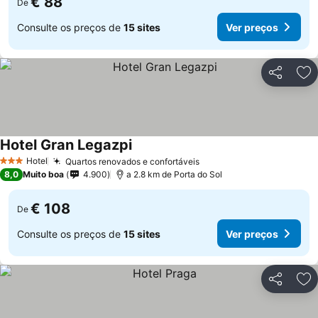
€ 88
De
Consulte os preços de
15 sites
Ver preços
Partilhar
Ad
Hotel Gran Legazpi
Ver preços
Hotel
Quartos renovados e confortáveis
Ver preços
3 Estrelas
8,0
Muito boa
4.900
a 2.8 km de Porta do Sol
€ 108
De
Consulte os preços de
15 sites
Ver preços
Partilhar
Ad