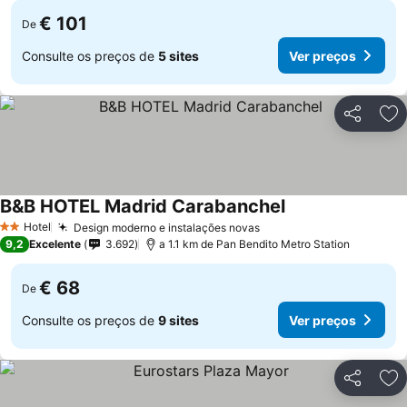
€ 101
De
Consulte os preços de
5 sites
Ver preços
Partilhar
Ad
B&B HOTEL Madrid Carabanchel
Ver preços
Hotel
Design moderno e instalações novas
Ver preços
2 Estrelas
9,2
Excelente
3.692
a 1.1 km de Pan Bendito Metro Station
€ 68
De
Consulte os preços de
9 sites
Ver preços
Partilhar
Ad