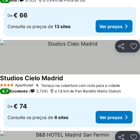
7,9
Boa
6.132
a 5.9 km de Porta do Sol
€ 66
De
Consulte os preços de
13 sites
Ver preços
Partilhar
Ad
Studios Cielo Madrid
Ver preços
Aparthotel
Terraço na cobertura com vista para a cidade
Ver pre
4 Estrelas
8,7
Excelente
2.724
a 1.6 km de Pan Bendito Metro Station
€ 74
De
Consulte os preços de
6 sites
Ver preços