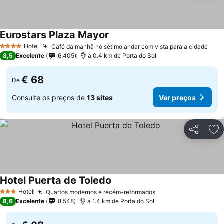
Eurostars Plaza Mayor
Ver preços
Hotel
Café da manhã no sétimo andar com vista para a cidade
Ver 
4 Estrelas
8,5
Excelente
6.405
a 0.4 km de Porta do Sol
€ 68
De
Consulte os preços de
13 sites
Ver preços
Partilhar
Ad
Hotel Puerta de Toledo
Ver preços
Hotel
Quartos modernos e recém-reformados
Ver preços
3 Estrelas
8,6
Excelente
8.548
a 1.4 km de Porta do Sol