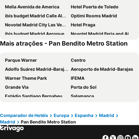
Melia Avenida de America
Hotel Puerta de Toledo
ibis budget Madrid Calle Alcalá
Optimi Rooms Madrid
Novotel Madrid City Las Ventas
Hotel Praga
ibis budget Madrid Aeropuerto
Novotel Madrid Feria and Airport
Mais atrações - Pan Bendito Metro Station
Ilunion Suites Madrid
Ibis Styles Madrid City Las Ventas
Anaco
Inhala Hotel Garden
Parque Warner
Centro
Travelodge Madrid Metropolitano
INNSiDE by Meliá Madrid Valdebebas
Adolfo Suárez Madrid–Barajas Airport
Aeroporto de Madrid-Barajas
Hotel Europa
Sercotel Princesa de Eboli
Warner Theme Park
IFEMA
Hotel Riu Plaza Espana
Holiday Inn Express Madrid Leganes
Grande Via
Porta do Sol
Hotel Puerta America
DWO Yuste Alcalá
Estádio Santiago Bernabeu
Salamanca
ibis budget Madrid Vallecas
Exe Convention Plaza Madrid
Atocha
Estación Sur
Hotel Madrid Chamartín Affiliated by Meliá
Exe Madrid Norte
Estadio Metropolitano Metro Station
Barajas
Ilunion Pio XII
Hotel Mercader
Comparador de Hotéis
Europa
Espanha
Madrid
Madrid
Pan Bendito Metro Station
Metropolitano Metro Station
Chamartín
Hotel Zentral Castellana Norte
Eurostars Arenas de Pinto
Estação de Atocha
Praça Central /maior
NH Madrid Ribera del Manzanares
Pestana CR7 Gran Vía Madrid
Facebook
Twitter
Insta
Yo