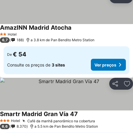
Partilhar
Ad
AmazINN Madrid Atocha
Ver preços
Hotel
2 Estrelas
6,7
188
a 3.8 km de Pan Bendito Metro Station
€ 54
De
Consulte os preços de
3 sites
Ver preços
Partilhar
Ad
Smartr Madrid Gran Vía 47
Ver preços
Hotel
Café da manhã panorâmico na cobertura
Ver preços
3 Estrelas
6,6
8.370
a 5.5 km de Pan Bendito Metro Station