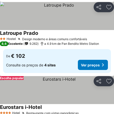
Partilhar
Ad
Latroupe Prado
Ver preços
Hostel
Design moderno e áreas comuns confortáveis
Ver preços
2 Estrelas
8,6
Excelente
9.262
a 4.9 km de Pan Bendito Metro Station
€ 102
De
Consulte os preços de
4 sites
Ver preços
Escolha popular
Partilhar
Ad
Eurostars i-Hotel
Ver preços
Hotel
Restaurante com vistas panorâmicas
Ver preços