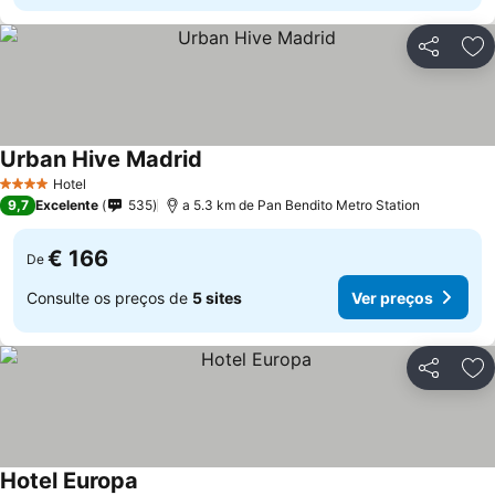
Partilhar
Ad
Urban Hive Madrid
Ver preços
Hotel
4 Estrelas
9,7
Excelente
535
a 5.3 km de Pan Bendito Metro Station
€ 166
De
Consulte os preços de
5 sites
Ver preços
Partilhar
Ad
Hotel Europa
Ver preços