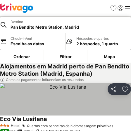
Favoritos
Iniciar
Me
Destino
Pan Bendito Metro Station, Madrid
Check-in/out
Hóspedes e quartos
Escolha as datas
2 hóspedes, 1 quarto.
Ordenar
Filtrar
Mapa
Alojamentos em Madrid perto de Pan Bendito
Metro Station (Madrid, Espanha)
Como os pagamentos influenciam os resultados
Partilhar
Ad
Eco Via Lusitana
Ver preços
Hotel
Quartos com banheiras de hidromassagem privativas
Ver pre
3 Estrelas