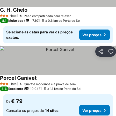
C. H. Chelo
Ver preços
Hotel
Pátio compartilhado para relaxar
Ver preços
3 Estrelas
8,1
Muito boa
1.730
a 0.6 km de Porta do Sol
Selecione as datas para ver os preços
Ver preços
exatos.
Partilhar
Ad
Porcel Ganivet
Ver preços
Hotel
Quartos modernos e à prova de som
Ver preços
3 Estrelas
8,6
Excelente
10.047
a 1.1 km de Porta do Sol
€ 79
De
Consulte os preços de
14 sites
Ver preços