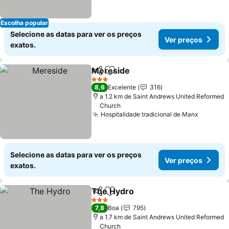
Escolha popular
Selecione as datas para ver os preços
Ver preços
exatos.
Mereside
Partilhar
Adicionar aos favoritos
Ver preços
3 Estrelas
8,6
Excelente
316
a 1.2 km de Saint Andrews United Reformed
Church
Hospitalidade tradicional de Manx
Ver pre
Selecione as datas para ver os preços
Ver preços
exatos.
The Hydro
Partilhar
Adicionar aos favoritos
Ver preços
3 Estrelas
7,8
Boa
795
a 1.7 km de Saint Andrews United Reformed
Church