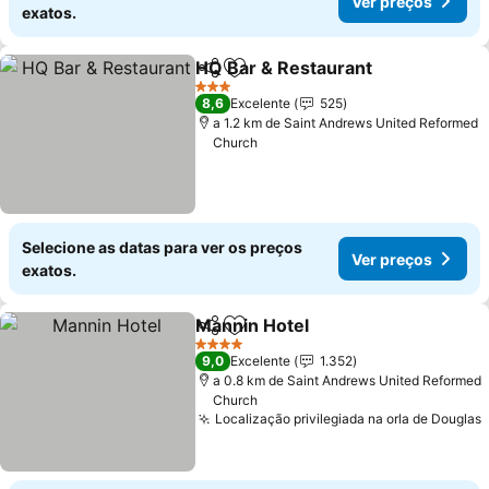
Ver preços
exatos.
HQ Bar & Restaurant
Partilhar
Adicionar aos favoritos
Ver p
3 Estrelas
8,6
Excelente
525
a 1.2 km de Saint Andrews United Reformed
Church
Selecione as datas para ver os preços
Ver preços
exatos.
Mannin Hotel
Partilhar
Adicionar aos favoritos
Ver preços
4 Estrelas
9,0
Excelente
1.352
a 0.8 km de Saint Andrews United Reformed
Church
Localização privilegiada na orla de Douglas