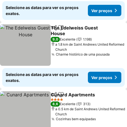
Selecione as datas para ver os preços
Ver preços
exatos.
The Edelweiss Guest
Partilhar
Adicionar aos favoritos
House
Ver preços
9,0
Excelente
1.198
a 1.8 km de Saint Andrews United Reformed
Church
Charme histórico de uma pousada
Ver pre
Selecione as datas para ver os preços
Ver preços
exatos.
Cunard Apartments
Partilhar
Adicionar aos favoritos
Ver pr
4 Estrelas
8,6
Excelente
313
a 0.5 km de Saint Andrews United Reformed
Church
Cozinhas bem equipadas
Ver preços