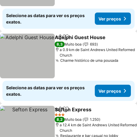
Selecione as datas para ver os preços
Ver preços
exatos.
Adelphi Guest House
Partilhar
Adicionar aos favoritos
Ver 
8,3
Muito boa
693
a 0.9 km de Saint Andrews United Reformed
Church
Charme histórico de uma pousada
Ver pre
Selecione as datas para ver os preços
Ver preços
exatos.
Sefton Express
Partilhar
Adicionar aos favoritos
Ver preços
3 Estrelas
8,2
Muito boa
1.250
a 12.4 km de Saint Andrews United Reformed
Church
Restaurante e bar casual no lobby
Ver pre