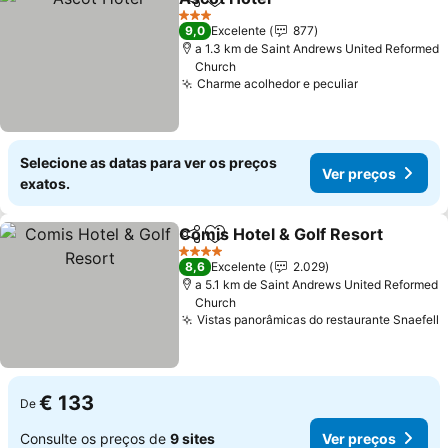
Partilhar
Adicionar aos favoritos
Ver preços
3 Estrelas
9,0
Excelente
877
a 1.3 km de Saint Andrews United Reformed
Church
Charme acolhedor e peculiar
Ver preços
Selecione as datas para ver os preços
Ver preços
exatos.
Comis Hotel & Golf Resort
Partilhar
Adicionar aos favoritos
4 Estrelas
8,6
Excelente
2.029
a 5.1 km de Saint Andrews United Reformed
Church
Vistas panorâmicas do restaurante Snaefell
V
€ 133
De
Consulte os preços de
9 sites
Ver preços