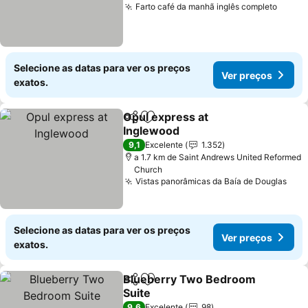
Farto café da manhã inglês completo
Ver p
Selecione as datas para ver os preços
Ver preços
exatos.
Opul express at
Partilhar
Adicionar aos favoritos
Inglewood
Ver preços
9,1
Excelente
1.352
a 1.7 km de Saint Andrews United Reformed
Church
Vistas panorâmicas da Baía de Douglas
Ver
Selecione as datas para ver os preços
Ver preços
exatos.
Blueberry Two Bedroom
Partilhar
Adicionar aos favoritos
Suite
Ver preços
9,6
Excelente
98