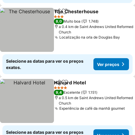
The Chesterhouse
Partilhar
Adicionar aos favoritos
Ver pre
3 Estrelas
8,0
Muito boa
1.748
a 0.4 km de Saint Andrews United Reformed
Church
Localização na orla de Douglas Bay
Ver pr
Selecione as datas para ver os preços
Ver preços
exatos.
Halvard Hotel
Partilhar
Adicionar aos favoritos
Ver preços
4 Estrelas
9,4
Excelente
1.151
a 0.5 km de Saint Andrews United Reformed
Church
Experiência de café da manhã gourmet
Ver 
Selecione as datas para ver os preços