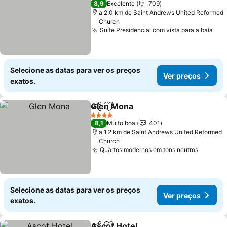
8,9
Excelente
709
a 2.0 km de Saint Andrews United Reformed
Church
Suíte Presidencial com vista para a baía
Ver
Selecione as datas para ver os preços
Ver preços
exatos.
Glen Mona
Partilhar
Adicionar aos favoritos
Ver preços
4 Estrelas
8,1
Muito boa
401
a 1.2 km de Saint Andrews United Reformed
Church
Quartos modernos em tons neutros
Ver pre
Selecione as datas para ver os preços
Ver preços
exatos.
Ascot Hotel