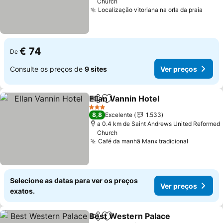
Church
Localização vitoriana na orla da praia
Ver p
€ 74
De
Consulte os preços de
9 sites
Ver preços
Ellan Vannin Hotel
Partilhar
Adicionar aos favoritos
Ver pre
3 Estrelas
8,8
Excelente
1.533
a 0.4 km de Saint Andrews United Reformed
Church
Café da manhã Manx tradicional
Ver preç
Selecione as datas para ver os preços
Ver preços
exatos.
Best Western Palace
Partilhar
Adicionar aos favoritos