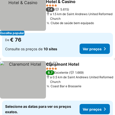
Hotel & Casino
Ver preços
4 Estrelas
7,4
5.615
a 1.5 km de Saint Andrews United Reformed
Church
Clube de saúde bem equipado
Ver preços
Escolha popular
€ 76
De
Consulte os preços de
10 sites
Ver preços
Claremont Hotel
Partilhar
Adicionar aos favoritos
Ver preço
4 Estrelas
8,7
Excelente
1.669
a 0.5 km de Saint Andrews United Reformed
Church
Coast Bar e Brasserie
Ver preços
Selecione as datas para ver os preços
Ver preços
exatos.