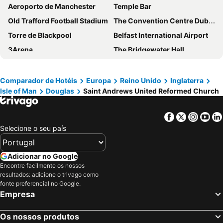
Aeroporto de Manchester
Temple Bar
Old Trafford Football Stadium
The Convention Centre Dublin
Torre de Blackpool
Belfast International Airport
3Arena
The Bridgewater Hall
Manchester Piccadilly
ACC Liverpool
Aeroporto da Ilha de Man
Lime Street Station
Comparador de Hotéis
Europa
Reino Unido
Inglaterra
Isle of Man
Douglas
Saint Andrews United Reformed Church
Croke Park Stadium
Trinity College Library
Airport Liverpool John Lennon
Anfield Road
Facebook
Twitter
Insta
Yo
St Patrick's Day
Etihad Stadium
Selecione o seu país
Ballsbridge
Deansgate Manchester
Aviva Stadium
Blanchardstown
Adicionar no Google
Drumcondra
Albert Dock
Encontre facilmente os nossos
resultados: adicione o trivago como
O Connell Street
Bank of Ireland
fonte preferencial no Google.
Empresa
Northern Quarter
St Stephens Green
Grafton Street
Aeroporto Internacional de Leeds Bradford
Os nossos produtos
Central Station
Glasgow Queen Street