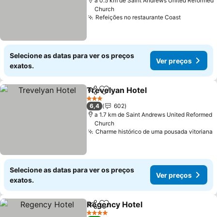
a 0.5 km de Saint Andrews United Reformed
Church
Refeições no restaurante Coast
Ver preço
Selecione as datas para ver os preços
Ver preços
exatos.
Trevelyan Hotel
Partilhar
Adicionar aos favoritos
Ver preço
3 Estrelas
6,4
602
a 1.7 km de Saint Andrews United Reformed
Church
Charme histórico de uma pousada vitoriana
V
Selecione as datas para ver os preços
Ver preços
exatos.
Regency Hotel
Partilhar
Adicionar aos favoritos
Ver preços
4 Estrelas