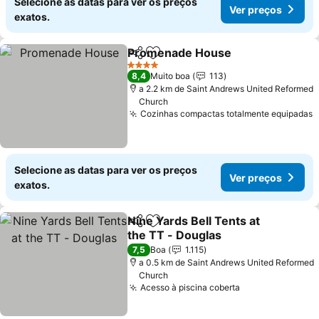
Selecione as datas para ver os preços
Ver preços
exatos.
Promenade House
Partilhar
Adicionar aos favoritos
Ver pre
4 Estrelas
8,4
Muito boa
113
a 2.2 km de Saint Andrews United Reformed
Church
Cozinhas compactas totalmente equipadas
V
Selecione as datas para ver os preços
Ver preços
exatos.
Nine Yards Bell Tents at
Partilhar
Adicionar aos favoritos
the TT - Douglas
Ver preços
7,5
Boa
1.115
a 0.5 km de Saint Andrews United Reformed
Church
Acesso à piscina coberta
Ver preços