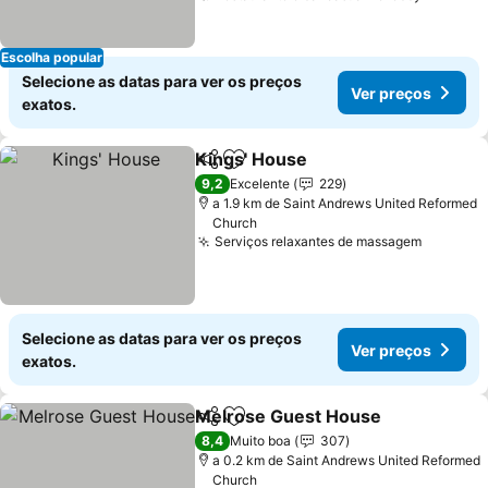
Escolha popular
Selecione as datas para ver os preços
Ver preços
exatos.
Kings' House
Partilhar
Adicionar aos favoritos
Ver preços
9,2
Excelente
229
a 1.9 km de Saint Andrews United Reformed
Church
Serviços relaxantes de massagem
Ver pre
Selecione as datas para ver os preços
Ver preços
exatos.
Melrose Guest House
Partilhar
Adicionar aos favoritos
Ver 
8,4
Muito boa
307
a 0.2 km de Saint Andrews United Reformed
Church