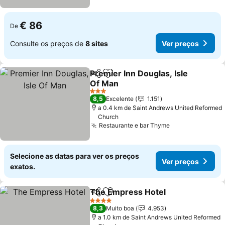
€ 86
De
Consulte os preços de
8 sites
Ver preços
Premier Inn Douglas, Isle
Partilhar
Adicionar aos favoritos
Of Man
Ver preços
3 Estrelas
8,5
Excelente
1.151
a 0.4 km de Saint Andrews United Reformed
Church
Restaurante e bar Thyme
Ver preços
Selecione as datas para ver os preços
Ver preços
exatos.
The Empress Hotel
Partilhar
Adicionar aos favoritos
Ver pr
4 Estrelas
8,3
Muito boa
4.953
a 1.0 km de Saint Andrews United Reformed