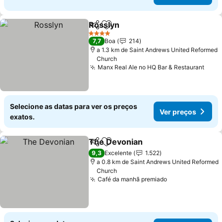
Rosslyn
Partilhar
Adicionar aos favoritos
Ver preços
4 Estrelas
7,7
Boa
214
a 1.3 km de Saint Andrews United Reformed
Church
Manx Real Ale no HQ Bar & Restaurant
Ver 
Selecione as datas para ver os preços
Ver preços
exatos.
The Devonian
Partilhar
Adicionar aos favoritos
Ver preços
9,3
Excelente
1.522
a 0.8 km de Saint Andrews United Reformed
Church
Café da manhã premiado
Ver preços