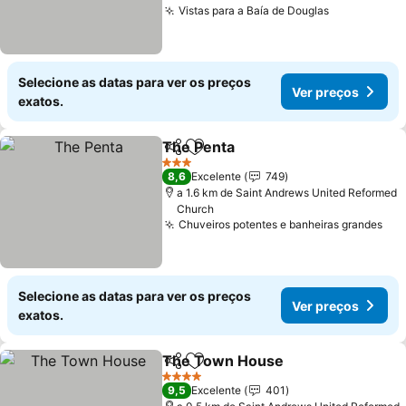
Vistas para a Baía de Douglas
Ver preços
Selecione as datas para ver os preços
Ver preços
exatos.
The Penta
Partilhar
Adicionar aos favoritos
Ver preços
3 Estrelas
8,6
Excelente
749
a 1.6 km de Saint Andrews United Reformed
Church
Chuveiros potentes e banheiras grandes
Ver
Selecione as datas para ver os preços
Ver preços
exatos.
The Town House
Partilhar
Adicionar aos favoritos
Ver preç
4 Estrelas
9,5
Excelente
401