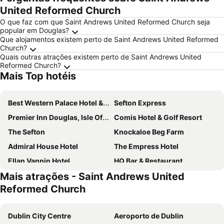
United Reformed Church
O que faz com que Saint Andrews United Reformed Church seja
popular em Douglas?
Que alojamentos existem perto de Saint Andrews United Reformed
Church?
Quais outras atrações existem perto de Saint Andrews United
Reformed Church?
Mais Top hotéis
Best Western Palace Hotel & Casino
Sefton Express
Premier Inn Douglas, Isle Of Man
Comis Hotel & Golf Resort
The Sefton
Knockaloe Beg Farm
Admiral House Hotel
The Empress Hotel
Ellan Vannin Hotel
HQ Bar & Restaurant
Mais atrações - Saint Andrews United
Claremont Hotel
The Hydro
Reformed Church
The Penta
Regency Hotel
Shore Hotel
Ascot Hotel
Dublin City Centre
Aeroporto de Dublin