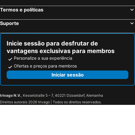
Port of Belfast
Ranelagh
Termos e políticas
Clondalkin
Glasgow Airport
Suporte
Praia de Blackpool
Titanic Belfast
Ópera de Buxton
Phibsborough
Inicie sessão para desfrutar de
Dublin Castle
Vicar St
vantagens exclusivas para membros
Guinness Storehouse
Tickets Scotland Glasgow
Personalize a sua experiência
CitySightseeing Dublin
Catedral Christchurch
Ofertas e preços para membros
Harcourt Street
Heuston Station
Iniciar sessão
Strand Street
Noble's Park
Villa Marina and Gaiety Theatre
Saint Andrews United Reformed Church
trivago N.V.
, Kesselstraße 5 – 7, 40221 Düsseldorf, Alemanha
Douglas railway station
TT Grandstand
Direitos autorais 2026 trivago | Todos os direitos reservados.
Central Bus Station
Loch Promenade
The British Hotel
Victoria Street
Peel Castle
Mooragh Park
The Grove
Ravenglass and Eskdale Railway