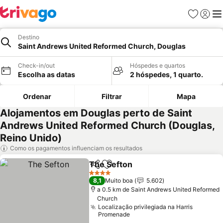
Favoritos
Iniciar
Me
Destino
Saint Andrews United Reformed Church, Douglas
Check-in/out
Hóspedes e quartos
Escolha as datas
2 hóspedes, 1 quarto.
Ordenar
Filtrar
Mapa
Alojamentos em Douglas perto de Saint
Andrews United Reformed Church (Douglas,
Reino Unido)
Como os pagamentos influenciam os resultados
The Sefton
Partilhar
Adicionar aos favoritos
Ver preços
4 Estrelas
8,1
Muito boa
5.602
a 0.5 km de Saint Andrews United Reformed
Church
Localização privilegiada na Harris
Promenade