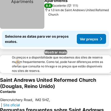
Apartments
Ver preços
8,6
Excelente
111
a 1.0 km de Saint Andrews United Reformed
Church
Selecione as datas para ver os preços
Ver preços
exatos.
Mostrar mais
Os preços e a disponibilidade que recebemos dos sites de reserva
mudam frequentemente. Como tal, pode haver diferenças entre as
ofertas que consulta no trivago e os preços que estão disponíveis
nos sites de reserva.
Saint Andrews United Reformed Church
(Douglas, Reino Unido)
Contacto
Glencrutchery Road
,
IM2 5HZ
,
|
Site oficial
Perguntas frequentes sobre Saint Andrews