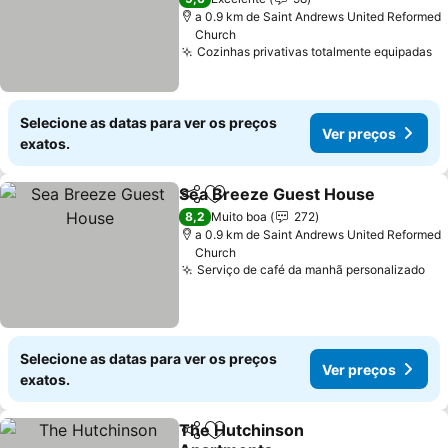
a 0.9 km de Saint Andrews United Reformed
Church
Cozinhas privativas totalmente equipadas
Ve
Selecione as datas para ver os preços
Ver preços
exatos.
Sea Breeze Guest House
Partilhar
Adicionar aos favoritos
V
8,2
Muito boa
272
a 0.9 km de Saint Andrews United Reformed
Church
Serviço de café da manhã personalizado
Ve
Selecione as datas para ver os preços
Ver preços
exatos.
The Hutchinson
Partilhar
Adicionar aos favoritos