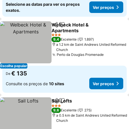
Selecione as datas para ver os preços
Ver preços
exatos.
Welbeck Hotel &
Partilhar
Adicionar aos favoritos
Apartments
Ver preços
3 Estrelas
9,4
Excelente
1.897
a 1.2 km de Saint Andrews United Reformed
Church
Perto da Douglas Promenade
Ver preços
Escolha popular
€ 135
De
Consulte os preços de
10 sites
Ver preços
Sail Lofts
Partilhar
Adicionar aos favoritos
Ver preços
3 Estrelas
9,6
Excelente
275
a 0.5 km de Saint Andrews United Reformed
Church