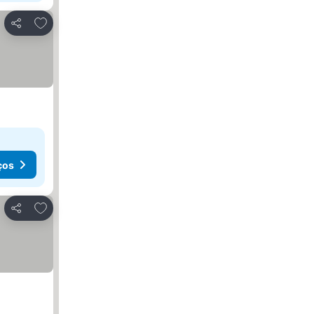
Adicionar aos favoritos
Partilhar
ços
Adicionar aos favoritos
Partilhar