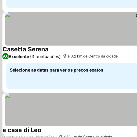
Casetta Serena
Excelente
(3 pontuações)
9,0
a 0.2 km de Centro da cidade
Selecione as datas para ver os preços exatos.
a casa di Leo
/
a 1.1 km de Centro da cidade