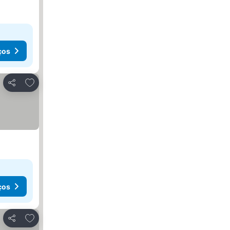
ços
Adicionar aos favoritos
Partilhar
ços
Adicionar aos favoritos
Partilhar