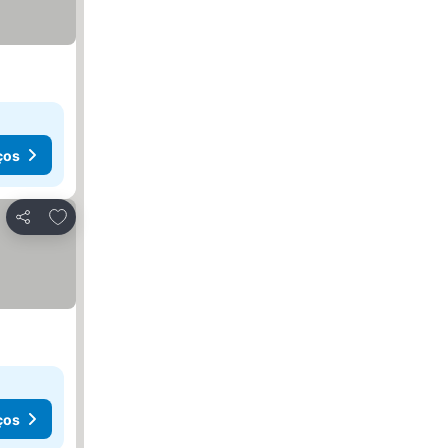
ços
Adicionar aos favoritos
Partilhar
ços