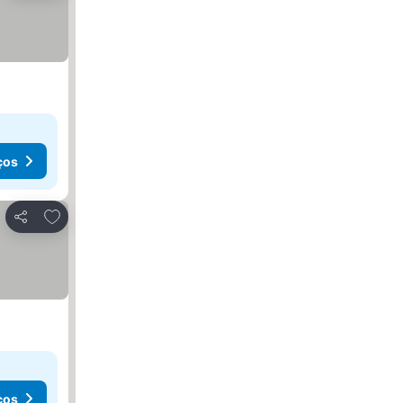
ços
Adicionar aos favoritos
Partilhar
ços