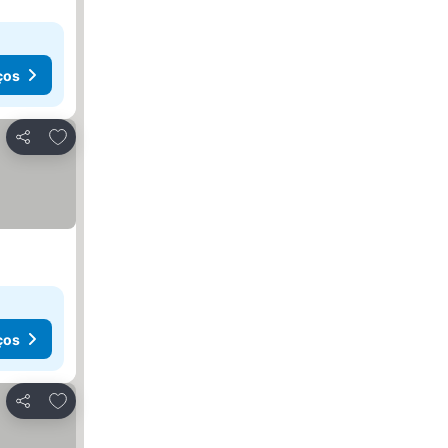
ços
Adicionar aos favoritos
Partilhar
ços
Adicionar aos favoritos
Partilhar