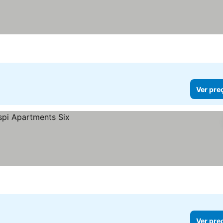
Ver pre
Ver pre