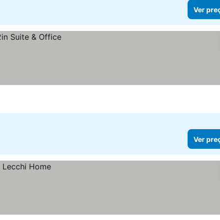
Ver pre
Ver pre