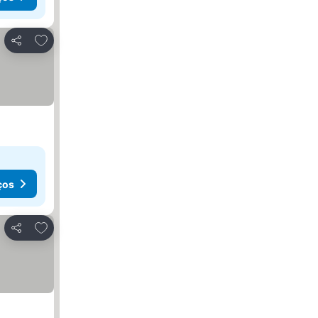
Adicionar aos favoritos
Partilhar
ços
Adicionar aos favoritos
Partilhar