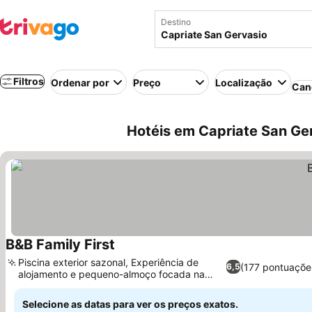
Destino
Filtros
Ordenar por
Preço
Localização
Can
Hotéis em Capriate San Ger
B&B Family First
Piscina exterior sazonal, Experiência de
(177 pontuaçõe
6,5
alojamento e pequeno-almoço focada na
família
Selecione as datas para ver os preços exatos.