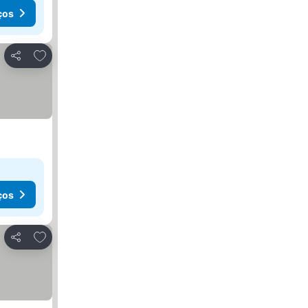
ços
Adicionar aos favoritos
Partilhar
ços
Adicionar aos favoritos
Partilhar