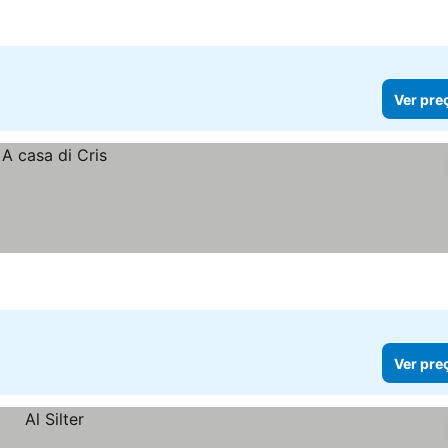
Ver pre
Ver pre