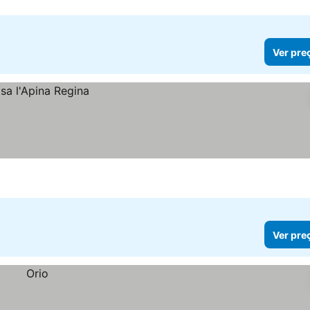
Ver pre
Ver pre