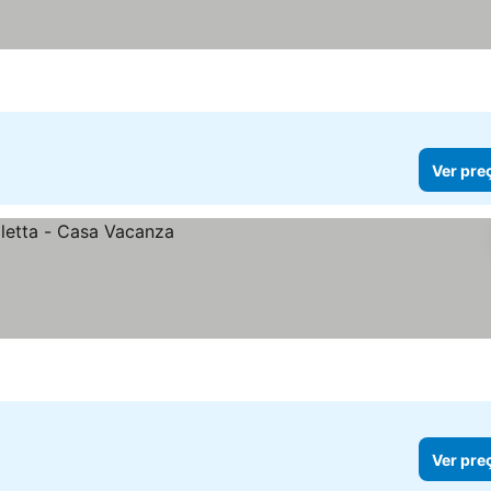
Ver pre
Ver pre