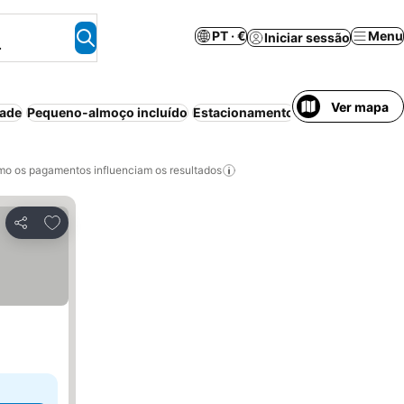
PT · €
Menu
Iniciar sessão
.
Ver mapa
dade
Pequeno-almoço incluído
Estacionamento
Piscina
Famílias
o os pagamentos influenciam os resultados
Adicionar aos favoritos
Partilhar