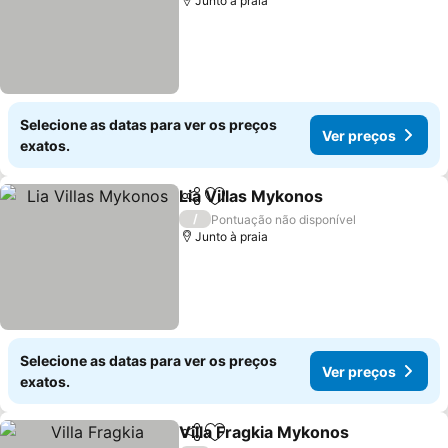
Junto à praia
Selecione as datas para ver os preços
Ver preços
exatos.
Lia Villas Mykonos
Partilhar
Adicionar aos favoritos
Ver pre
/
Pontuação não disponível
Junto à praia
Selecione as datas para ver os preços
Ver preços
exatos.
Villa Fragkia Mykonos
Partilhar
Adicionar aos favoritos
Ver 