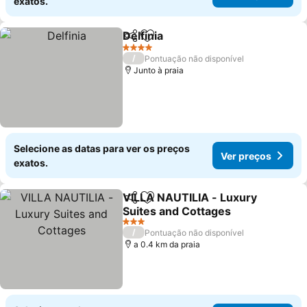
exatos.
Delfinia
Partilhar
Adicionar aos favoritos
Ver preços
4 Estrelas
/
Pontuação não disponível
Junto à praia
Selecione as datas para ver os preços
Ver preços
exatos.
VILLA NAUTILIA - Luxury
Partilhar
Adicionar aos favoritos
Suites and Cottages
Ver preços
3 Estrelas
/
Pontuação não disponível
a 0.4 km da praia