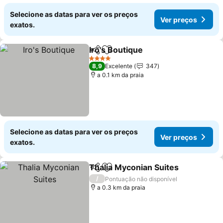
Selecione as datas para ver os preços
Ver preços
exatos.
Iro's Boutique
Partilhar
Adicionar aos favoritos
Ver preços
4 Estrelas
8,9
Excelente
347
a 0.1 km da praia
Selecione as datas para ver os preços
Ver preços
exatos.
Thalia Myconian Suites
Partilhar
Adicionar aos favoritos
Ver
/
Pontuação não disponível
a 0.3 km da praia