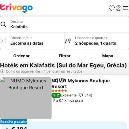
Favoritos
Iniciar
Me
Destino
Kalafatis
Check-in/out
Hóspedes e quartos
Escolha as datas
2 hóspedes, 1 quarto.
Ordenar
Filtrar
Mapa
Hotéis em Kalafatis (Sul do Mar Egeu, Grécia)
Como os pagamentos influenciam os resultados
NUMO Mykonos Boutique
Partilhar
Adicionar aos favoritos
Resort
Ver preços
5 Estrelas
9,2
Excelente
544
a 0.1 km da praia
Escolha popular