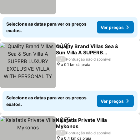
Selecione as datas para ver os preços
Ver preços
exatos.
Quality Brand Villas Sea &
Partilhar
Adicionar aos favoritos
Sun Villa A SUPERB
LUXURY EXCLUSIVE
Ver preços
/
Pontuação não disponível
VILLA WITH
a 0.1 km da praia
PERSONALITY
Selecione as datas para ver os preços
Ver preços
exatos.
Kalafatis Private Villa
Partilhar
Adicionar aos favoritos
Mykonos
Ver preços
/
Pontuação não disponível
a 0.4 km da praia