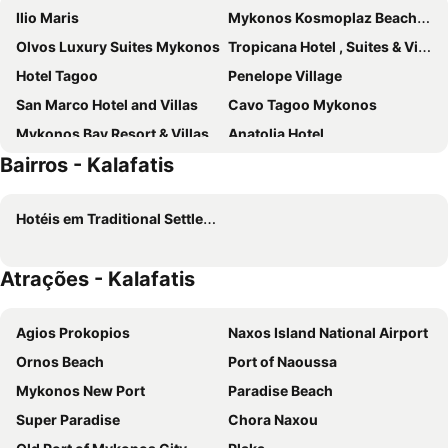
Ilio Maris
Mykonos Kosmoplaz Beach Resort Hotel
Olvos Luxury Suites Mykonos
Tropicana Hotel , Suites & Villas Mykonos
Hotel Tagoo
Penelope Village
San Marco Hotel and Villas
Cavo Tagoo Mykonos
Mykonos Bay Resort & Villas
Anatolia Hotel
Bairros - Kalafatis
Matogianni Hotel
Archipelagos Hotel
Eternal Suites
My Mykonos Hotel
Hotéis em Traditional Settlement of Mykonos
Aeolos Resort
Lithos by Spyros & Flora
Paradise Beach Resort
Kouros Hotel & Suites
Atrações - Kalafatis
Cape Mykonos
Pietra e Mare - Mykonos Moments by Mr and Mrs White
Yiannaki Hotel
Greco Philia Hotel Boutique
Agios Prokopios
Naxos Island National Airport
Palladium Hotel
Alexandros Mykonos Hotel
Ornos Beach
Port of Naoussa
Peristeronas Village
Petasos Chic Hotel
Mykonos New Port
Paradise Beach
Absolute Mykonos Suites & More
Grace Mykonos
Super Paradise
Chora Naxou
Myconian Panoptis Escape - Small Luxury Hotels of the World
Giannoulaki Hotel