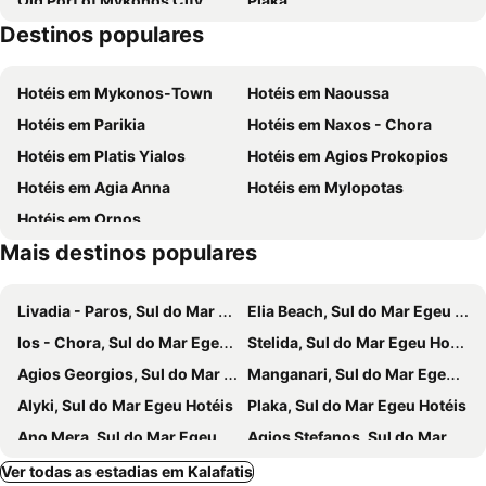
Old Port of Mykonos City
Plaka
Semeli Hotel Mykonos
Aeonic Suites and Spa
Destinos populares
Glyfada
Kalo Livadi
Ftelia Bay Boutique Hotel
Petinos Beach
Mykonos Island National Airport
Paranga Beach
Anna-Maria Mykonos Hotel
Mykonos Princess Hotel
Hotéis em Mykonos-Town
Hotéis em Naoussa
Psarou Beach
Syros Port
Harmony Boutique Hotel
Mykonos View Hotel
Hotéis em Parikia
Hotéis em Naxos - Chora
Elia
Traditional Settlement of Mykonos
Paradision Hotel
Asty Mykonos Hotel & Spa - World of One Hotel Group
Hotéis em Platis Yialos
Hotéis em Agios Prokopios
Agia Thalassa
Agrari
Vencia Boutique Hotel
Despotiko Hotel
Hotéis em Agia Anna
Hotéis em Mylopotas
Kalafatis
Mersini
Cyclades Blue
Ubud Mykonos
Hotéis em Ornos
Watermania
Ftelia
Albatros Club Mykonos
Pelican Bay Hotel
Mais destinos populares
Fokos
Colossos ton Naxion
Fresh Boutique Hotel
Mykonos Essence Adults Only
Paradiso
Agia Anna
Rocabella Mykonos Hotel
Myconian Crown Suites by Mr and Mrs White
Livadia - Paros, Sul do Mar Egeu Hotéis
Elia Beach, Sul do Mar Egeu Hotéis
Traditional Settlement of Isternia
Gay Festival
NUMO Mykonos Boutique Resort
Anastasia Village
Ios - Chora, Sul do Mar Egeu Hotéis
Stelida, Sul do Mar Egeu Hotéis
Traditional Settlement of falatados
Piskopio
The Wild by Interni
Mileo
Agios Georgios, Sul do Mar Egeu Hotéis
Manganari, Sul do Mar Egeu Hotéis
Iria
Mykonos White
Nomad Mykonos - Small Luxury Hotels of the World
Alyki, Sul do Mar Egeu Hotéis
Plaka, Sul do Mar Egeu Hotéis
Mykonos Bliss - Cozy Suites, Adults Only Hotel
Vlia Myconian Residences
Ano Mera, Sul do Mar Egeu Hotéis
Agios Stefanos, Sul do Mar Egeu Hotéis
The Summit of Mykonos
Radisson Blu Euphoria Resort, Mykonos
Agios Ioannis, Sul do Mar Egeu Hotéis
Piso Livadi, Sul do Mar Egeu Hotéis
Ver todas as estadias em Kalafatis
Mykonaki Hotel
Anemelia Hotel Mykonos