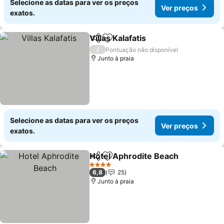
Selecione as datas para ver os preços
Ver preços
exatos.
Villas Kalafatis
Partilhar
Adicionar aos favoritos
Ver preços
/
Pontuação não disponível
Junto à praia
Selecione as datas para ver os preços
Ver preços
exatos.
Hotel Aphrodite Beach
Partilhar
Adicionar aos favoritos
Ver
4 Estrelas
6,8
25
Junto à praia