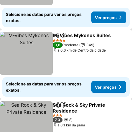
Selecione as datas para ver os preços
Ver preços
exatos.
M-Vibes Mykonos Suites
Partilhar
Adicionar aos favoritos
V
4 Estrelas
9,8
Excelente
349
a 0.6 km de Centro da cidade
Selecione as datas para ver os preços
Ver preços
exatos.
Sea Rock & Sky Private
Partilhar
Adicionar aos favoritos
Residence
Ver preços
3 Estrelas
7,3
8
a 0.1 km da praia