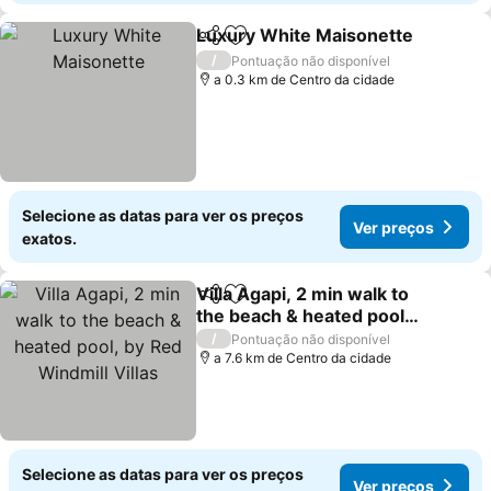
Luxury White Maisonette
Partilhar
Adicionar aos favoritos
/
Pontuação não disponível
a 0.3 km de Centro da cidade
Selecione as datas para ver os preços
Ver preços
exatos.
Villa Agapi, 2 min walk to
Partilhar
Adicionar aos favoritos
the beach & heated pool,
by Red Windmill Villas
Ver preços
/
Pontuação não disponível
a 7.6 km de Centro da cidade
Selecione as datas para ver os preços
Ver preços