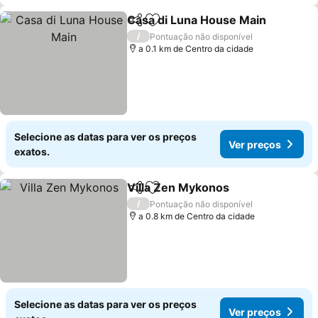
Casa di Luna House Main
Partilhar
Adicionar aos favoritos
V
/
Pontuação não disponível
a 0.1 km de Centro da cidade
Selecione as datas para ver os preços
Ver preços
exatos.
Villa Zen Mykonos
Partilhar
Adicionar aos favoritos
Ver pre
/
Pontuação não disponível
a 0.8 km de Centro da cidade
Selecione as datas para ver os preços
Ver preços