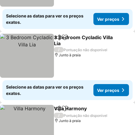
Selecione as datas para ver os preços
Ver preços
exatos.
3 Bedroom Cycladic Villa
Partilhar
Adicionar aos favoritos
Lia
Ver preços
/
Pontuação não disponível
Junto à praia
Selecione as datas para ver os preços
Ver preços
exatos.
Villa Harmony
Partilhar
Adicionar aos favoritos
Ver preços
/
Pontuação não disponível
Junto à praia