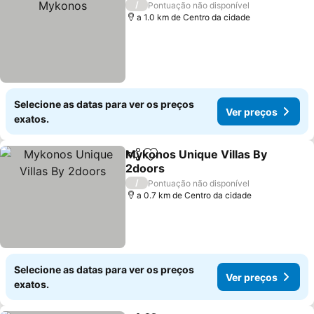
/
Pontuação não disponível
a 1.0 km de Centro da cidade
Selecione as datas para ver os preços
Ver preços
exatos.
Mykonos Unique Villas By
Partilhar
Adicionar aos favoritos
2doors
Ver preços
/
Pontuação não disponível
a 0.7 km de Centro da cidade
Selecione as datas para ver os preços
Ver preços
exatos.