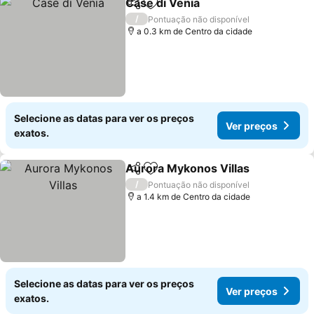
Case di Venia
Partilhar
Adicionar aos favoritos
Ver preços
/
Pontuação não disponível
a 0.3 km de Centro da cidade
Selecione as datas para ver os preços
Ver preços
exatos.
Aurora Mykonos Villas
Partilhar
Adicionar aos favoritos
Ver
/
Pontuação não disponível
a 1.4 km de Centro da cidade
Selecione as datas para ver os preços
Ver preços
exatos.