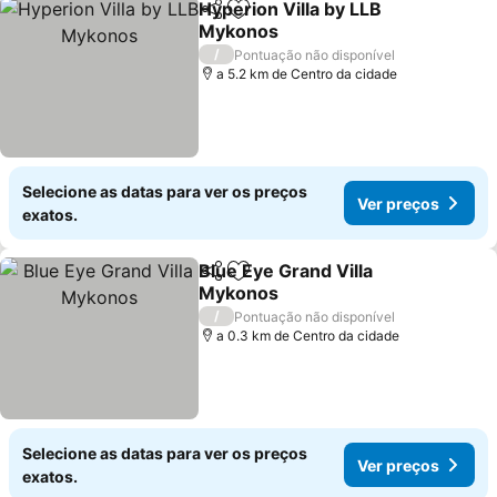
Hyperion Villa by LLB
Partilhar
Adicionar aos favoritos
Mykonos
Ver preços
/
Pontuação não disponível
a 5.2 km de Centro da cidade
Selecione as datas para ver os preços
Ver preços
exatos.
Blue Eye Grand Villa
Partilhar
Adicionar aos favoritos
Mykonos
Ver preços
/
Pontuação não disponível
a 0.3 km de Centro da cidade
Selecione as datas para ver os preços
Ver preços
exatos.