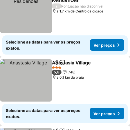
Residences
Ver preços
/
Pontuação não disponível
a 1.7 km de Centro da cidade
Selecione as datas para ver os preços
Ver preços
exatos.
Anastasia Village
Partilhar
Adicionar aos favoritos
Ver preç
3 Estrelas
5,8
748
a 0.1 km da praia
Selecione as datas para ver os preços
Ver preços
exatos.