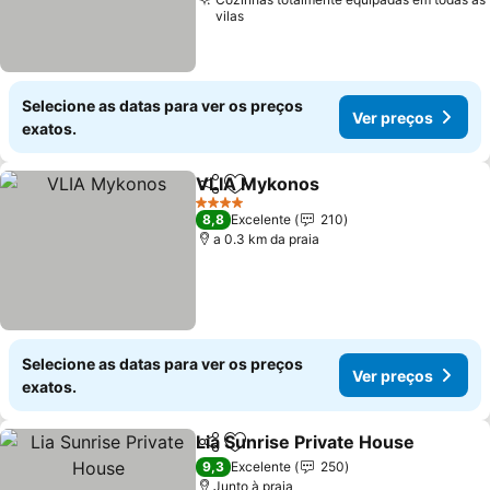
vilas
Selecione as datas para ver os preços
Ver preços
exatos.
VLIA Mykonos
Partilhar
Adicionar aos favoritos
Ver preços
4 Estrelas
8,8
Excelente
210
a 0.3 km da praia
Selecione as datas para ver os preços
Ver preços
exatos.
Lia Sunrise Private House
Partilhar
Adicionar aos favoritos
9,3
Excelente
250
Junto à praia