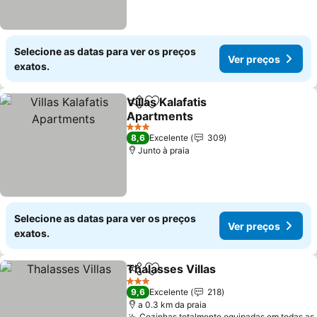
Selecione as datas para ver os preços
Ver preços
exatos.
Villas Kalafatis
Partilhar
Adicionar aos favoritos
Apartments
Ver preços
3 Estrelas
8,6
Excelente
309
Junto à praia
Selecione as datas para ver os preços
Ver preços
exatos.
Thalasses Villas
Partilhar
Adicionar aos favoritos
Ver preço
3 Estrelas
9,6
Excelente
218
a 0.3 km da praia
Cozinhas totalmente equipadas em todas as