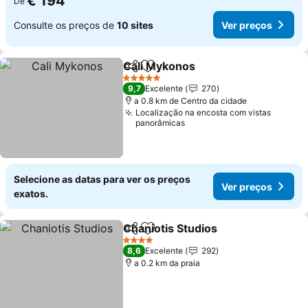
€ 194
De
Consulte os preços de
10 sites
Ver preços
Cali Mykonos
Partilhar
Adicionar aos favoritos
Ver preços
5 Estrelas
9,7
Excelente
270
a 0.8 km de Centro da cidade
Localização na encosta com vistas
panorâmicas
Selecione as datas para ver os preços
Ver preços
exatos.
Chaniotis Studios
Partilhar
Adicionar aos favoritos
Ver preç
4 Estrelas
8,6
Excelente
292
a 0.2 km da praia