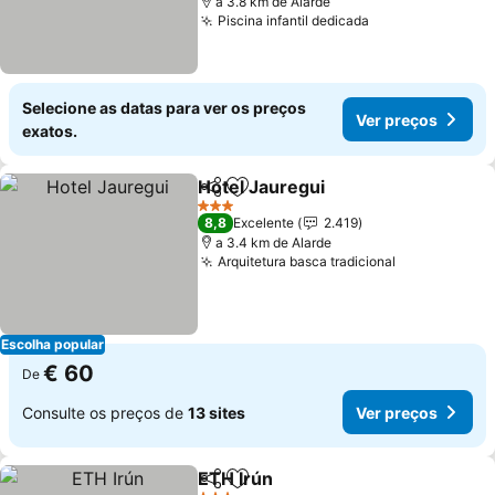
a 3.8 km de Alarde
Piscina infantil dedicada
Ver preços
Selecione as datas para ver os preços
Ver preços
exatos.
Hotel Jauregui
Partilhar
Adicionar aos favoritos
Ver preços
3 Estrelas
8,8
Excelente
2.419
a 3.4 km de Alarde
Arquitetura basca tradicional
Ver preços
Escolha popular
€ 60
De
Consulte os preços de
13 sites
Ver preços
ETH Irún
Partilhar
Adicionar aos favoritos
Ver preços