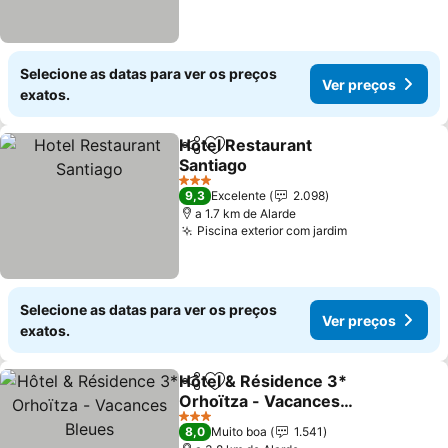
Selecione as datas para ver os preços
Ver preços
exatos.
Hotel Restaurant
Partilhar
Adicionar aos favoritos
Santiago
Ver preços
3 Estrelas
9,3
Excelente
2.098
a 1.7 km de Alarde
Piscina exterior com jardim
Ver preços
Selecione as datas para ver os preços
Ver preços
exatos.
Hôtel & Résidence 3*
Partilhar
Adicionar aos favoritos
Orhoïtza - Vacances
Bleues
Ver preços
3 Estrelas
8,0
Muito boa
1.541