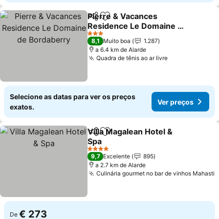
Pierre & Vacances
Partilhar
Adicionar aos favoritos
Residence Le Domaine de
Bordaberry
Ver preços
3 Estrelas
8,1
Muito boa
1.287
a 6.4 km de Alarde
Quadra de tênis ao ar livre
Ver preços
Selecione as datas para ver os preços
Ver preços
exatos.
Villa Magalean Hotel &
Partilhar
Adicionar aos favoritos
Spa
Ver preços
4 Estrelas
9,7
Excelente
895
a 2.7 km de Alarde
Culinária gourmet no bar de vinhos Mahasti
V
€ 273
De