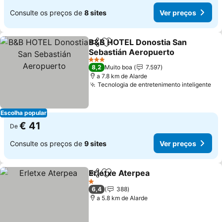
Consulte os preços de
8 sites
Ver preços
B&B HOTEL Donostia San
Partilhar
Adicionar aos favoritos
Sebastián Aeropuerto
Ver preços
3 Estrelas
8,2
Muito boa
7.597
a 7.8 km de Alarde
Tecnologia de entretenimento inteligente
Ve
Escolha popular
€ 41
De
Consulte os preços de
9 sites
Ver preços
Erletxe Aterpea
Partilhar
Adicionar aos favoritos
Ver preços
1 Estrelas
6,4
388
a 5.8 km de Alarde