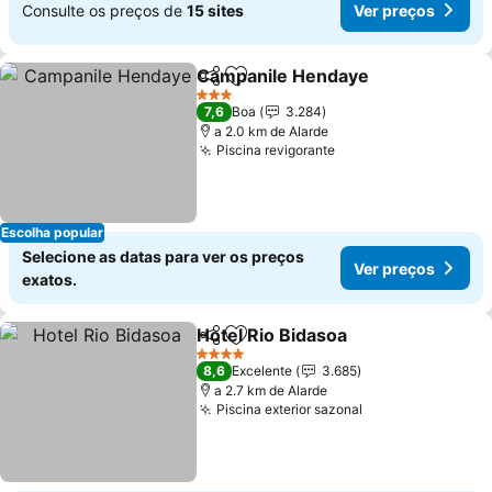
Consulte os preços de
15 sites
Ver preços
Campanile Hendaye
Partilhar
Adicionar aos favoritos
Ver p
3 Estrelas
7,6
Boa
3.284
a 2.0 km de Alarde
Piscina revigorante
Ver preços
Escolha popular
Selecione as datas para ver os preços
Ver preços
exatos.
Hotel Rio Bidasoa
Partilhar
Adicionar aos favoritos
Ver preç
4 Estrelas
8,6
Excelente
3.685
a 2.7 km de Alarde
Piscina exterior sazonal
Ver preços