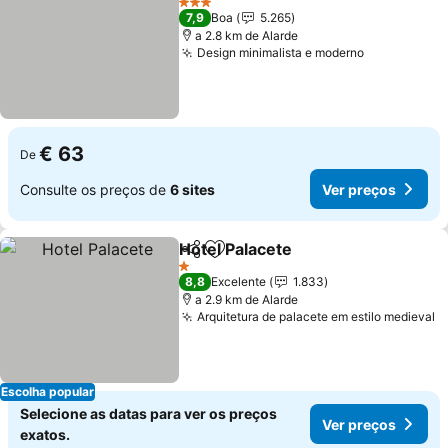
3 Estrelas
7,9
Boa
5.265
a 2.8 km de Alarde
Design minimalista e moderno
Ver preços
€ 63
De
Consulte os preços de
6 sites
Ver preços
Hotel Palacete
Partilhar
Adicionar aos favoritos
Ver preços
1 Estrelas
8,8
Excelente
1.833
a 2.9 km de Alarde
Arquitetura de palacete em estilo medieval
V
Escolha popular
Selecione as datas para ver os preços
Ver preços
exatos.