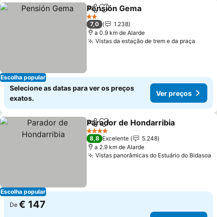
Pensión Gema
Partilhar
Adicionar aos favoritos
Ver preços
2 Estrelas
7,0
1.238
a 0.9 km de Alarde
Vistas da estação de trem e da praça
Ver p
Escolha popular
Selecione as datas para ver os preços
Ver preços
exatos.
Parador de Hondarribia
Partilhar
Adicionar aos favoritos
Ve
4 Estrelas
8,8
Excelente
5.248
a 2.9 km de Alarde
Vistas panorâmicas do Estuário do Bidasoa
V
Escolha popular
€ 147
De