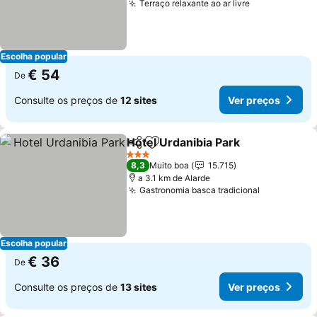
Terraço relaxante ao ar livre
Ver preços
Escolha popular
€ 54
De
Consulte os preços de
12 sites
Ver preços
Hotel Urdanibia Park
Partilhar
Adicionar aos favoritos
Ver p
3 Estrelas
8,3
Muito boa
15.715
a 3.1 km de Alarde
Gastronomia basca tradicional
Ver preço
Escolha popular
€ 36
De
Consulte os preços de
13 sites
Ver preços