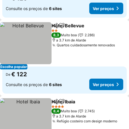
Consulte os preços de
6 sites
Ver preços
Hotel Bellevue
Partilhar
Adicionar aos favoritos
Ver preços
2 Estrelas
8,3
Muito boa
2.286
a 3.7 km de Alarde
Quartos cuidadosamente renovados
Ver pr
Escolha popular
€ 122
De
Consulte os preços de
6 sites
Ver preços
Hotel Ibaia
Partilhar
Adicionar aos favoritos
Ver preços
4 Estrelas
8,4
Muito boa
2.745
a 3.7 km de Alarde
Refúgio costeiro com design moderno
Ver p