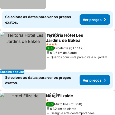
Selecione as datas para ver os preços
Ver preços
exatos.
Teritoria Hôtel Les
Partilhar
Adicionar aos favoritos
Jardins de Bakea
Ver preços
4 Estrelas
9,3
Excelente
1.142
a 3.6 km de Alarde
Quartos com vista para o vale ou jardim
Ver
Escolha popular
Selecione as datas para ver os preços
Ver preços
exatos.
Hotel Elizalde
Partilhar
Adicionar aos favoritos
Ver preços
1 Estrelas
8,0
Muito boa
950
a 7.2 km de Alarde
Design e arte contemporâneos
Ver preço