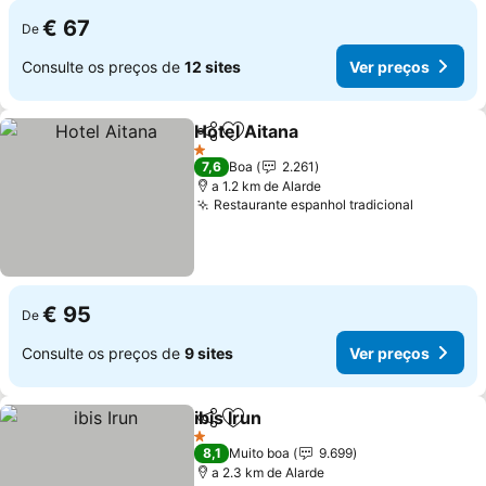
€ 67
De
Consulte os preços de
12 sites
Ver preços
Hotel Aitana
Partilhar
Adicionar aos favoritos
Ver preços
1 Estrelas
7,6
Boa
2.261
a 1.2 km de Alarde
Restaurante espanhol tradicional
Ver preç
€ 95
De
Consulte os preços de
9 sites
Ver preços
ibis Irun
Partilhar
Adicionar aos favoritos
Ver preços
1 Estrelas
8,1
Muito boa
9.699
a 2.3 km de Alarde