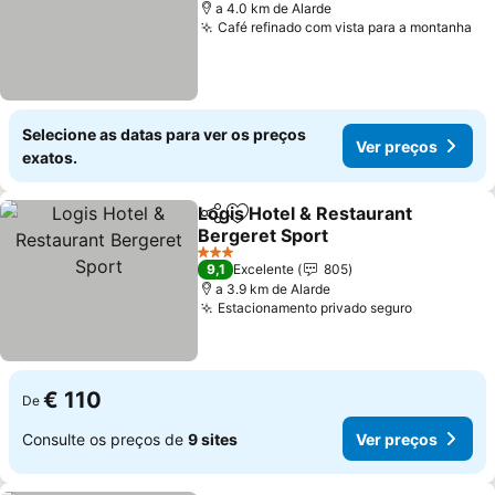
a 4.0 km de Alarde
Café refinado com vista para a montanha
Ve
Selecione as datas para ver os preços
Ver preços
exatos.
Logis Hotel & Restaurant
Partilhar
Adicionar aos favoritos
Bergeret Sport
Ver preços
3 Estrelas
9,1
Excelente
805
a 3.9 km de Alarde
Estacionamento privado seguro
Ver preço
€ 110
De
Consulte os preços de
9 sites
Ver preços