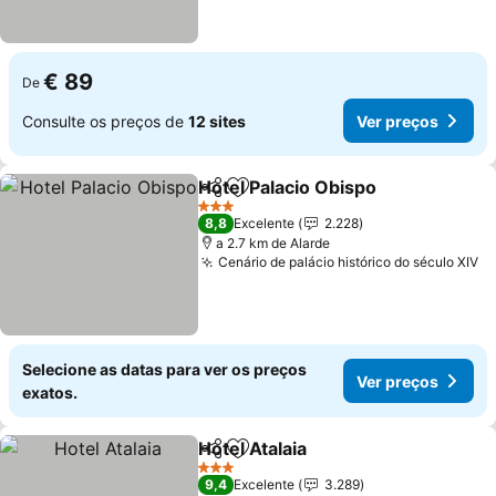
€ 89
De
Consulte os preços de
12 sites
Ver preços
Hotel Palacio Obispo
Partilhar
Adicionar aos favoritos
Ver p
3 Estrelas
8,8
Excelente
2.228
a 2.7 km de Alarde
Cenário de palácio histórico do século XIV
Ve
Selecione as datas para ver os preços
Ver preços
exatos.
Hotel Atalaia
Partilhar
Adicionar aos favoritos
Ver preços
3 Estrelas
9,4
Excelente
3.289