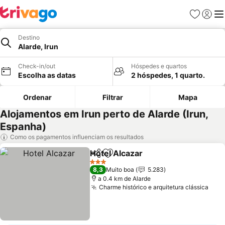
Favoritos
Iniciar
Me
Destino
Alarde, Irun
Check-in/out
Hóspedes e quartos
Escolha as datas
2 hóspedes, 1 quarto.
Ordenar
Filtrar
Mapa
Alojamentos em Irun perto de Alarde (Irun,
Espanha)
Como os pagamentos influenciam os resultados
Hotel Alcazar
Partilhar
Adicionar aos favoritos
Ver preços
3 Estrelas
8,3
Muito boa
5.283
a 0.4 km de Alarde
Charme histórico e arquitetura clássica
Ver 