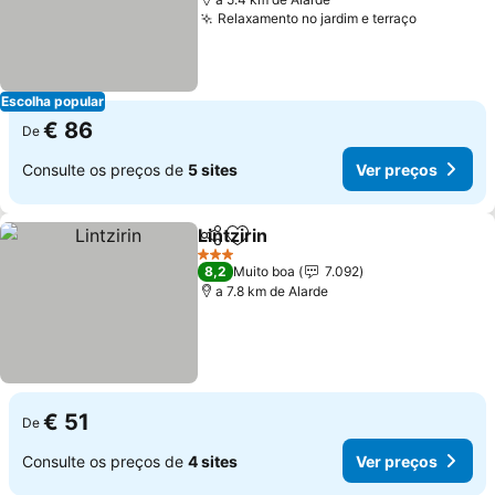
Relaxamento no jardim e terraço
Ver preç
Escolha popular
€ 86
De
Consulte os preços de
5 sites
Ver preços
Lintzirin
Partilhar
Adicionar aos favoritos
Ver preços
3 Estrelas
8,2
Muito boa
7.092
a 7.8 km de Alarde
€ 51
De
Consulte os preços de
4 sites
Ver preços