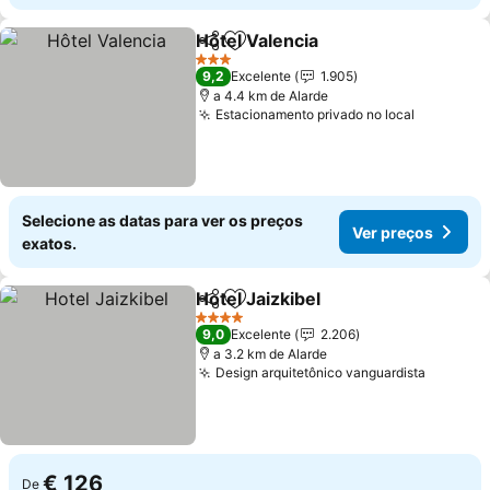
Hôtel Valencia
Partilhar
Adicionar aos favoritos
Ver preços
3 Estrelas
9,2
Excelente
1.905
a 4.4 km de Alarde
Estacionamento privado no local
Ver preç
Selecione as datas para ver os preços
Ver preços
exatos.
Hotel Jaizkibel
Partilhar
Adicionar aos favoritos
Ver preços
4 Estrelas
9,0
Excelente
2.206
a 3.2 km de Alarde
Design arquitetônico vanguardista
Ver pre
€ 126
De