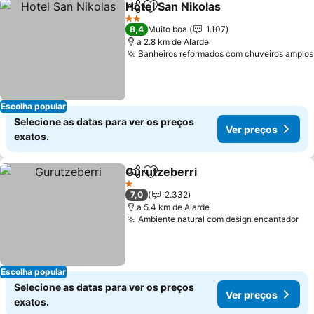
Hotel San Nikolas
Partilhar
Adicionar aos favoritos
Ver preç
2 Estrelas
8,4
Muito boa
1.107
a 2.8 km de Alarde
Banheiros reformados com chuveiros amplos
Escolha popular
Selecione as datas para ver os preços
Ver preços
exatos.
Gurutzeberri
Partilhar
Adicionar aos favoritos
Ver preços
1 Estrelas
7,0
2.332
a 5.4 km de Alarde
Ambiente natural com design encantador
Ve
Escolha popular
Selecione as datas para ver os preços
Ver preços
exatos.