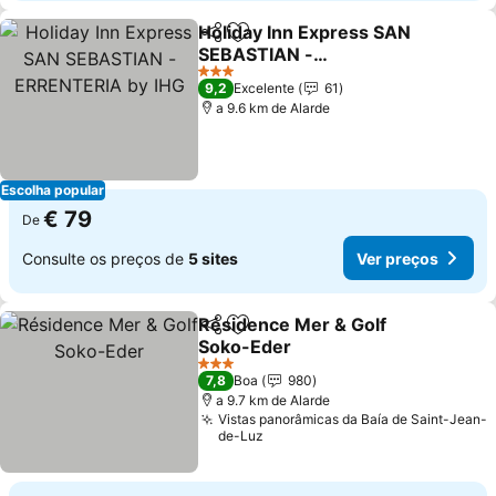
Holiday Inn Express SAN
Partilhar
Adicionar aos favoritos
SEBASTIAN -
ERRENTERIA by IHG
Ver preços
3 Estrelas
9,2
Excelente
61
a 9.6 km de Alarde
Escolha popular
€ 79
De
Consulte os preços de
5 sites
Ver preços
Résidence Mer & Golf
Partilhar
Adicionar aos favoritos
Soko-Eder
Ver preços
3 Estrelas
7,8
Boa
980
a 9.7 km de Alarde
Vistas panorâmicas da Baía de Saint-Jean-
de-Luz