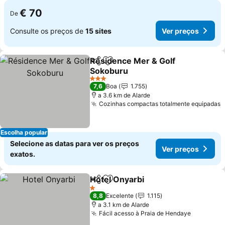
€ 70
De
Consulte os preços de
15 sites
Ver preços
Résidence Mer & Golf
Partilhar
Adicionar aos favoritos
Sokoburu
Ver preços
3 Estrelas
7,6
Boa
1.755
a 3.6 km de Alarde
Cozinhas compactas totalmente equipadas
V
Escolha popular
Selecione as datas para ver os preços
Ver preços
exatos.
Hotel Onyarbi
Partilhar
Adicionar aos favoritos
Ver preços
1 Estrelas
8,8
Excelente
1.115
a 3.1 km de Alarde
Fácil acesso à Praia de Hendaye
Ver preç