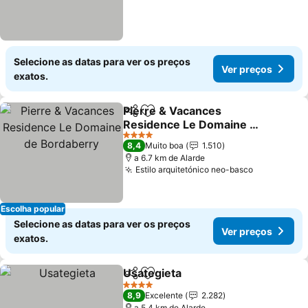
Selecione as datas para ver os preços
Ver preços
exatos.
Pierre & Vacances
Partilhar
Adicionar aos favoritos
Residence Le Domaine de
Bordaberry
Ver preços
4 Estrelas
8,4
Muito boa
1.510
a 6.7 km de Alarde
Estilo arquitetónico neo-basco
Ver preço
Escolha popular
Selecione as datas para ver os preços
Ver preços
exatos.
Usategieta
Partilhar
Adicionar aos favoritos
Ver preços
4 Estrelas
8,9
Excelente
2.282
a 5.4 km de Alarde