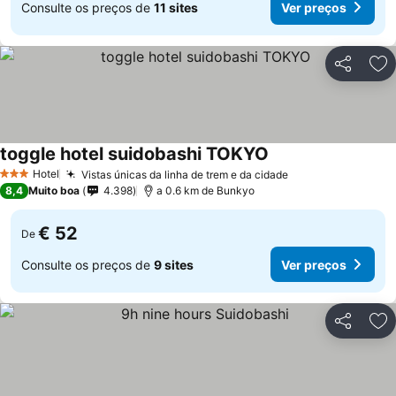
Consulte os preços de
11 sites
Ver preços
Partilhar
Ad
toggle hotel suidobashi TOKYO
Hotel
Vistas únicas da linha de trem e da cidade
3 Estrelas
8,4
Muito boa
4.398
a 0.6 km de Bunkyo
€ 52
De
Consulte os preços de
9 sites
Ver preços
Partilhar
Ad