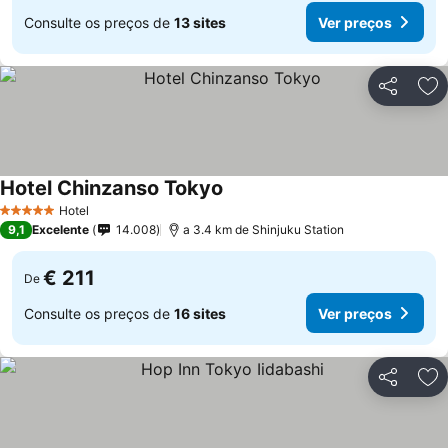
Consulte os preços de
13 sites
Ver preços
Partilhar
Ad
Hotel Chinzanso Tokyo
Hotel
5 Estrelas
9,1
Excelente
14.008
a 3.4 km de Shinjuku Station
€ 211
De
Consulte os preços de
16 sites
Ver preços
Partilhar
Ad