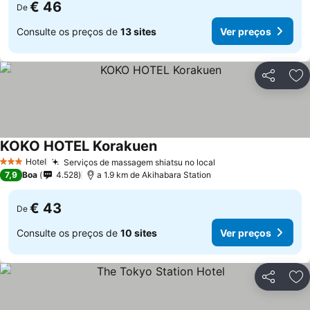
€ 46
De
Consulte os preços de
13 sites
Ver preços
Partilhar
Ad
KOKO HOTEL Korakuen
Hotel
Serviços de massagem shiatsu no local
3 Estrelas
7,9
Boa
4.528
a 1.9 km de Akihabara Station
€ 43
De
Consulte os preços de
10 sites
Ver preços
Partilhar
Ad