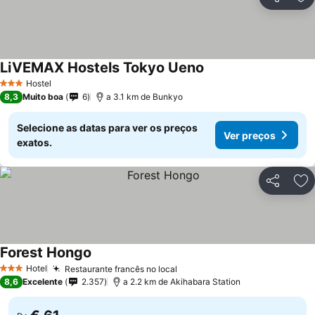
Partilhar
Ad
LiVEMAX Hostels Tokyo Ueno
Hostel
3 Estrelas
8,3
Muito boa
6
a 3.1 km de Bunkyo
Selecione as datas para ver os preços
Ver preços
exatos.
Partilhar
Ad
Forest Hongo
Hotel
Restaurante francês no local
3 Estrelas
8,6
Excelente
2.357
a 2.2 km de Akihabara Station