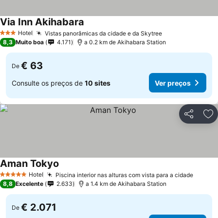
Via Inn Akihabara
Hotel
Vistas panorâmicas da cidade e da Skytree
3 Estrelas
8,3
Muito boa
4.171
a 0.2 km de Akihabara Station
€ 63
De
Consulte os preços de
10 sites
Ver preços
Partilhar
Ad
Aman Tokyo
Hotel
Piscina interior nas alturas com vista para a cidade
5 Estrelas
8,8
Excelente
2.633
a 1.4 km de Akihabara Station
€ 2.071
De