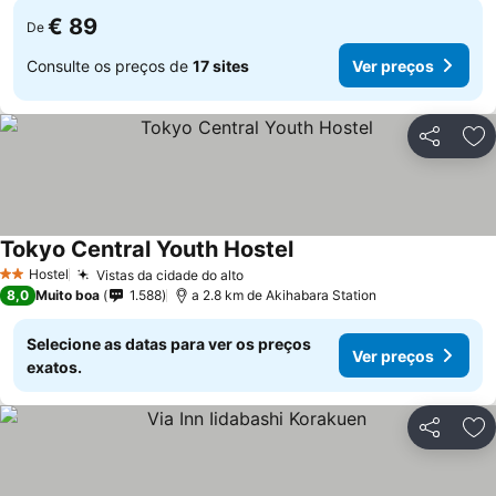
€ 89
De
Consulte os preços de
17 sites
Ver preços
Partilhar
Ad
Tokyo Central Youth Hostel
Hostel
Vistas da cidade do alto
2 Estrelas
8,0
Muito boa
1.588
a 2.8 km de Akihabara Station
Selecione as datas para ver os preços
Ver preços
exatos.
Partilhar
Ad