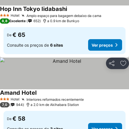
Hop Inn Tokyo Iidabashi
Hotel
Amplo espaço para bagagem debaixo da cama
3 Estrelas
8,8
Excelente
652
a 0.9 km de Bunkyo
€ 65
De
Consulte os preços de
6 sites
Ver preços
Partilhar
Ad
Amand Hotel
Hotel
Interiores reformados recentemente
3 Estrelas
7,0
944
a 2.0 km de Akihabara Station
€ 58
De
Consulte os preços de
3 sites
Ver preços