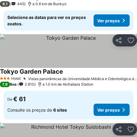
2 Estrelas
6,1
445
a 0.6 km de Bunkyo
Selecione as datas para ver os preços
Ver preços
exatos.
Partilhar
Ad
Tokyo Garden Palace
Hotel
Vistas panorâmicas da Universidade Médica e Odontológica de Tóquio
3 Estrelas
7,8
Boa
2.810
a 1.0 km de Akihabara Station
€ 61
De
Consulte os preços de
6 sites
Ver preços
Partilhar
Ad