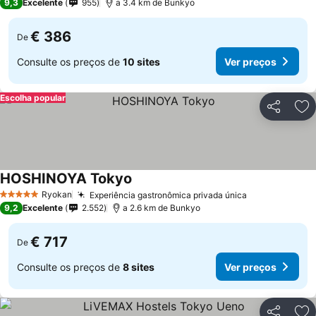
9,3
Excelente
955
a 3.4 km de Bunkyo
€ 386
De
Consulte os preços de
10 sites
Ver preços
Escolha popular
Partilhar
Ad
HOSHINOYA Tokyo
Ryokan
Experiência gastronômica privada única
5 Estrelas
9,2
Excelente
2.552
a 2.6 km de Bunkyo
€ 717
De
Consulte os preços de
8 sites
Ver preços