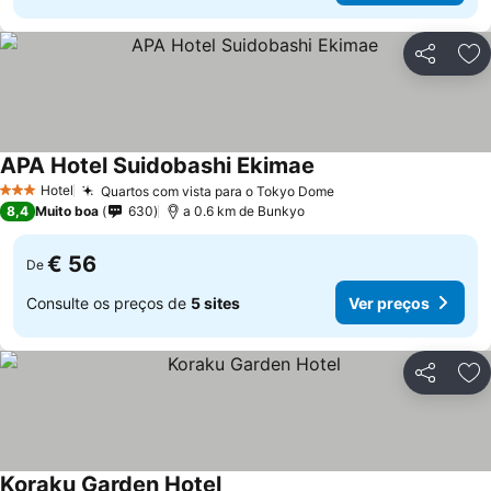
Partilhar
Ad
APA Hotel Suidobashi Ekimae
Hotel
Quartos com vista para o Tokyo Dome
3 Estrelas
8,4
Muito boa
630
a 0.6 km de Bunkyo
€ 56
De
Consulte os preços de
5 sites
Ver preços
Partilhar
Ad
Koraku Garden Hotel