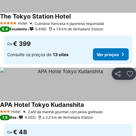
The Tokyo Station Hotel
Hotel
Culinária francesa e japonesa requintada
5 Estrelas
9,4
Excelente
9.499
a 1.9 km de Akihabara Station
€ 399
De
Consulte os preços de
13 sites
Ver preços
Partilhar
Ad
APA Hotel Tokyo Kudanshita
Hotel
Café da manhã gourmet com peixe grelhado
3 Estrelas
7,8
Boa
4.552
a 2.2 km de Akihabara Station
€ 48
De