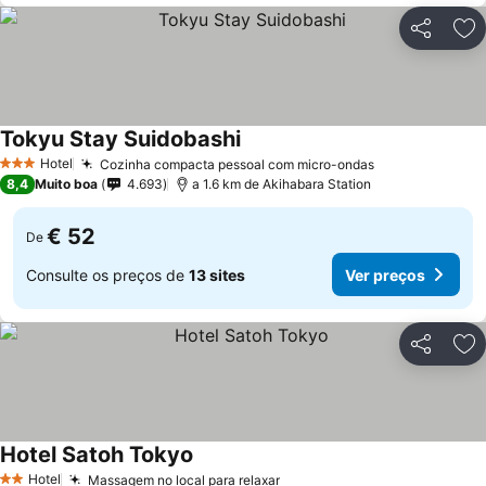
Partilhar
Ad
Tokyu Stay Suidobashi
Hotel
Cozinha compacta pessoal com micro-ondas
3 Estrelas
8,4
Muito boa
4.693
a 1.6 km de Akihabara Station
€ 52
De
Consulte os preços de
13 sites
Ver preços
Partilhar
Ad
Hotel Satoh Tokyo
Hotel
Massagem no local para relaxar