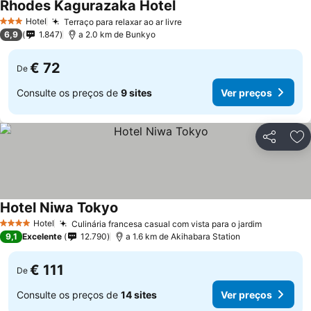
Rhodes Kagurazaka Hotel
Hotel
Terraço para relaxar ao ar livre
3 Estrelas
6,9
1.847
a 2.0 km de Bunkyo
€ 72
De
Consulte os preços de
9 sites
Ver preços
Partilhar
Ad
Hotel Niwa Tokyo
Hotel
Culinária francesa casual com vista para o jardim
4 Estrelas
9,1
Excelente
12.790
a 1.6 km de Akihabara Station
€ 111
De
Consulte os preços de
14 sites
Ver preços