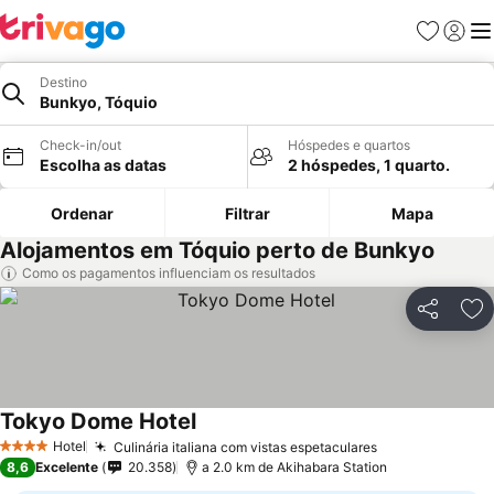
Favoritos
Iniciar
Me
Destino
Bunkyo, Tóquio
Check-in/out
Hóspedes e quartos
Escolha as datas
2 hóspedes, 1 quarto.
Ordenar
Filtrar
Mapa
Alojamentos em Tóquio perto de Bunkyo
Como os pagamentos influenciam os resultados
Partilhar
Ad
Tokyo Dome Hotel
Hotel
Culinária italiana com vistas espetaculares
4 Estrelas
8,6
Excelente
20.358
a 2.0 km de Akihabara Station