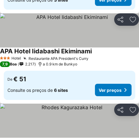
Partilhar
Ad
APA Hotel Iidabashi Ekiminami
Hotel
Restaurante APA President's Curry
3 Estrelas
7,9
Boa
2.217
a 0.9 km de Bunkyo
€ 51
De
Consulte os preços de
6 sites
Ver preços
Partilhar
Ad