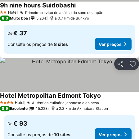
9h nine hours Suidobashi
Hotel
Primeiro serviço de análise do sono do Japão
2 Estrelas
8,0
Muito boa
5.264
a 0.7 km de Bunkyo
€ 37
De
Consulte os preços de
8 sites
Ver preços
Partilhar
Ad
Hotel Metropolitan Edmont Tokyo
Hotel
Autêntica culinária japonesa e chinesa
4 Estrelas
8,9
Excelente
15.228
a 2.3 km de Akihabara Station
€ 93
De
Consulte os preços de
10 sites
Ver preços