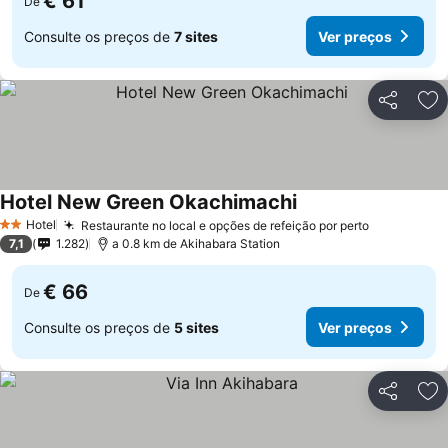
€ 61
De
Consulte os preços de
7 sites
Ver preços
Partilhar
Ad
Hotel New Green Okachimachi
Hotel
Restaurante no local e opções de refeição por perto
2 Estrelas
7,1
1.282
a 0.8 km de Akihabara Station
€ 66
De
Consulte os preços de
5 sites
Ver preços
Partilhar
Ad