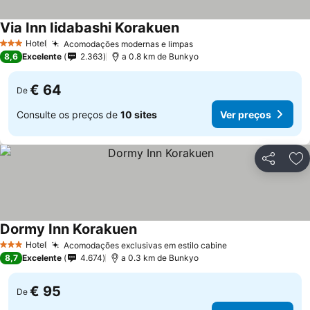
Via Inn Iidabashi Korakuen
Hotel
Acomodações modernas e limpas
3 Estrelas
8,6
Excelente
2.363
a 0.8 km de Bunkyo
€ 64
De
Consulte os preços de
10 sites
Ver preços
Partilhar
Ad
Dormy Inn Korakuen
Hotel
Acomodações exclusivas em estilo cabine
3 Estrelas
8,7
Excelente
4.674
a 0.3 km de Bunkyo
€ 95
De