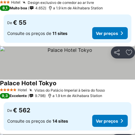
Hotel
Design exclusivo de corredor ao ar livre
3 Estrelas
8,1
Muito boa
4.652
a 1.9 km de Akihabara Station
€ 55
De
Consulte os preços de
11 sites
Ver preços
Partilhar
Ad
Palace Hotel Tokyo
Hotel
Vistas do Palácio Imperial à beira do fosso
5 Estrelas
9,3
Excelente
9.798
a 1.9 km de Akihabara Station
€ 562
De
Consulte os preços de
14 sites
Ver preços