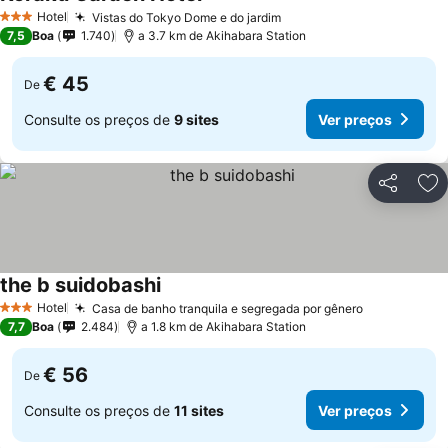
Hotel
Vistas do Tokyo Dome e do jardim
3 Estrelas
7,5
Boa
1.740
a 3.7 km de Akihabara Station
€ 45
De
Consulte os preços de
9 sites
Ver preços
Partilhar
Ad
the b suidobashi
Hotel
Casa de banho tranquila e segregada por gênero
3 Estrelas
7,7
Boa
2.484
a 1.8 km de Akihabara Station
€ 56
De
Consulte os preços de
11 sites
Ver preços