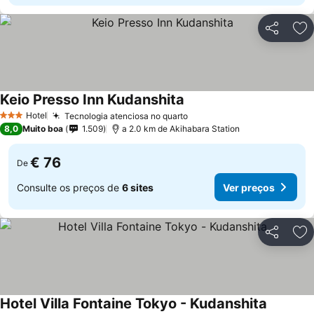
Partilhar
Ad
Keio Presso Inn Kudanshita
Hotel
Tecnologia atenciosa no quarto
3 Estrelas
8,0
Muito boa
1.509
a 2.0 km de Akihabara Station
€ 76
De
Consulte os preços de
6 sites
Ver preços
Partilhar
Ad
Hotel Villa Fontaine Tokyo - Kudanshita