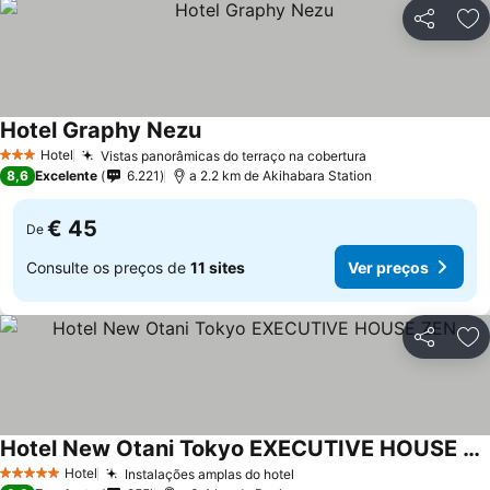
Partilhar
Ad
Hotel Graphy Nezu
Hotel
Vistas panorâmicas do terraço na cobertura
3 Estrelas
8,6
Excelente
6.221
a 2.2 km de Akihabara Station
€ 45
De
Consulte os preços de
11 sites
Ver preços
Partilhar
Ad
Hotel New Otani Tokyo EXECUTIVE HOUSE ZEN
Hotel
Instalações amplas do hotel
5 Estrelas