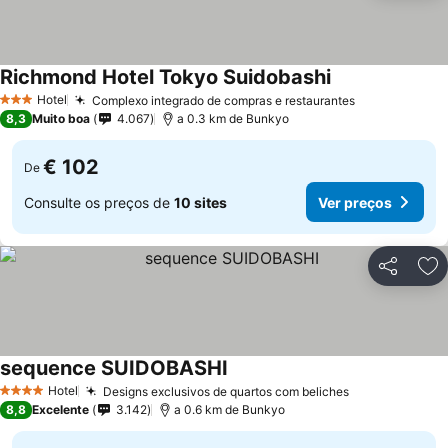
Richmond Hotel Tokyo Suidobashi
Hotel
Complexo integrado de compras e restaurantes
3 Estrelas
8,3
Muito boa
4.067
a 0.3 km de Bunkyo
€ 102
De
Consulte os preços de
10 sites
Ver preços
Partilhar
Ad
sequence SUIDOBASHI
Hotel
Designs exclusivos de quartos com beliches
4 Estrelas
8,8
Excelente
3.142
a 0.6 km de Bunkyo