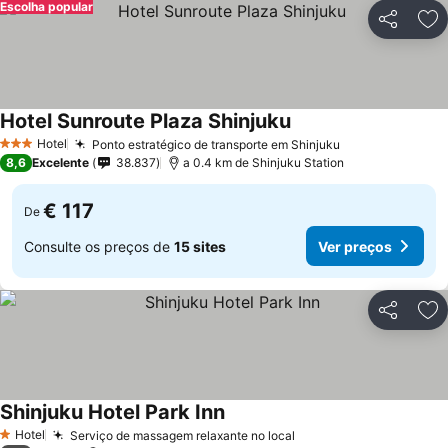
Escolha popular
Partilhar
Ad
Hotel Sunroute Plaza Shinjuku
Ver preços
Hotel
Ponto estratégico de transporte em Shinjuku
Ver preços
3 Estrelas
8,6
Excelente
38.837
a 0.4 km de Shinjuku Station
€ 117
De
Consulte os preços de
15 sites
Ver preços
Partilhar
Ad
Shinjuku Hotel Park Inn
Ver preços
Hotel
Serviço de massagem relaxante no local
Ver preços
1 Estrelas