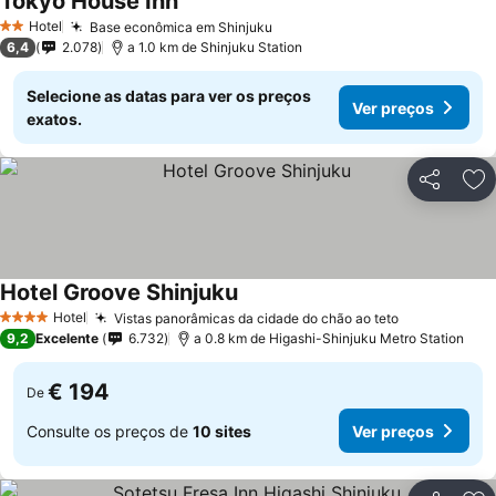
Tokyo House Inn
Ver preços
Hotel
Base econômica em Shinjuku
Ver preços
2 Estrelas
6,4
2.078
a 1.0 km de Shinjuku Station
Selecione as datas para ver os preços
Ver preços
exatos.
Partilhar
Ad
Hotel Groove Shinjuku
Ver preços
Hotel
Vistas panorâmicas da cidade do chão ao teto
Ver preços
4 Estrelas
9,2
Excelente
6.732
a 0.8 km de Higashi-Shinjuku Metro Station
€ 194
De
Consulte os preços de
10 sites
Ver preços