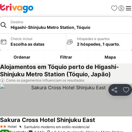
Favoritos
Iniciar
Me
Destino
Higashi-Shinjuku Metro Station, Tóquio
Check-in/out
Hóspedes e quartos
Escolha as datas
2 hóspedes, 1 quarto.
Ordenar
Filtrar
Mapa
Alojamentos em Tóquio perto de Higashi-
Shinjuku Metro Station (Tóquio, Japão)
Como os pagamentos influenciam os resultados
Partilhar
Ad
Sakura Cross Hotel Shinjuku East
Ver preços
Hotel
Santuário moderno em estilo residencial
Ver preços
2 Estrelas