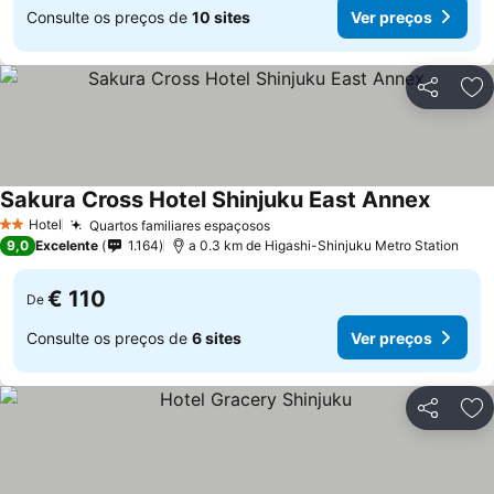
Consulte os preços de
10 sites
Ver preços
Partilhar
Ad
Sakura Cross Hotel Shinjuku East Annex
Ver pre
Hotel
Quartos familiares espaçosos
Ver preços
2 Estrelas
9,0
Excelente
1.164
a 0.3 km de Higashi-Shinjuku Metro Station
€ 110
De
Consulte os preços de
6 sites
Ver preços
Partilhar
Ad