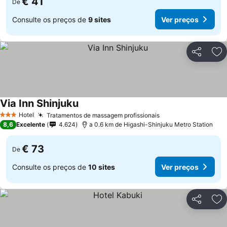
€ 41
De
Consulte os preços de
9 sites
Ver preços
Partilhar
Ad
Via Inn Shinjuku
Ver preços
Hotel
Tratamentos de massagem profissionais
Ver preços
3 Estrelas
8,6
Excelente
4.624
a 0.6 km de Higashi-Shinjuku Metro Station
€ 73
De
Consulte os preços de
10 sites
Ver preços
Partilhar
Ad