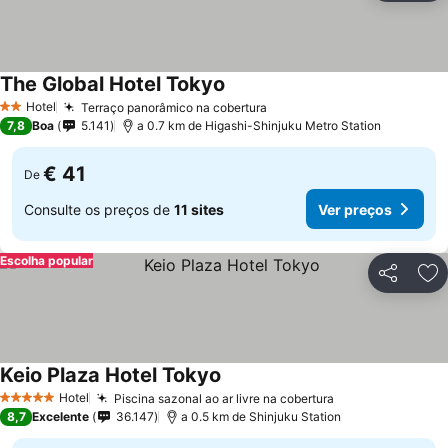
The Global Hotel Tokyo
Ver preços
Hotel
Terraço panorâmico na cobertura
Ver preços
2 Estrelas
7,8
Boa
5.141
a 0.7 km de Higashi-Shinjuku Metro Station
€ 41
De
Consulte os preços de
11 sites
Ver preços
Escolha popular
Partilhar
Ad
Keio Plaza Hotel Tokyo
Ver preços
Hotel
Piscina sazonal ao ar livre na cobertura
Ver preços
5 Estrelas
8,7
Excelente
36.147
a 0.5 km de Shinjuku Station