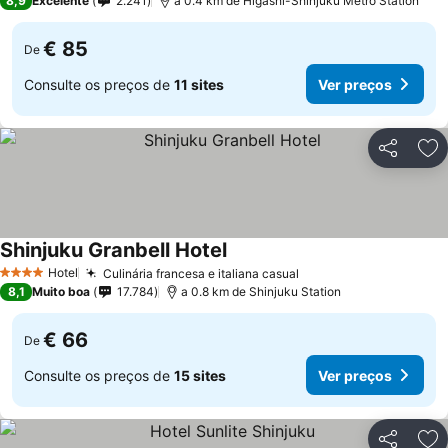
8,9
Excelente
2.241
a 0.4 km de Higashi-Shinjuku Metro Station
€ 85
De
Consulte os preços de
11 sites
Ver preços
Partilhar
Ad
Shinjuku Granbell Hotel
Ver preços
Hotel
Culinária francesa e italiana casual
Ver preços
4 Estrelas
8,1
Muito boa
17.784
a 0.8 km de Shinjuku Station
€ 66
De
Consulte os preços de
15 sites
Ver preços