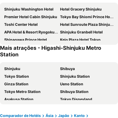
Shinjuku Washington Hotel
Hotel Gracery Shinjuku
Premier Hotel Cabin Shinjuku
Tokyo Bay Shiomi Prince Hotel
Toshi Center Hotel
Hotel Sunroute Plaza Shinjuku
APA Hotel & Resort Ryogoku Ekimae Tower
Shinjuku Granbell Hotel
Shinagawa Prince Hotel
Keio Plaza Hotel Tokyo
Mais atrações - Higashi-Shinjuku Metro
Sotetsu Fresa Inn Higashi Shinjuku
LYURO Tokyo Kiyosumi by THE SHARE HOTELS
Station
APA Hotel & Resort Roppongi Ekihigashi
Tokyo Dome Hotel
Hotel New Otani Tokyo The Main
DoubleTree by Hilton Tokyo Ariake
Shinjuku
Shibuya
HOTEL GRAPHY Shibuya
Shibuya Excel Hotel Tokyu
Tokyo Station
Shinjuku Station
Imperial Hotel Tokyo
Hotel Villa Fontaine Grand Tokyo-Shiodome
Ginza Station
Ueno Station
Hotel Keihan Tsukiji Ginza Grande
APA HOTEL Roppongi Six
Tokyo Metro Station
Shibuya Station
Tobu Hotel Levant Tokyo
APA Hotel PRIDE Akasaka Kokkaigijidomae
Asakusa Station
Tokyo Disneyland
JR Kyushu Hotel Blossom Shinjuku
Hotel Sunlite Shinjuku
Narita International Airport
Tokyo Disney Resort
Almont Inn Tokyo Nihonbashi
Hotel MyStays Kameido
Shinjuku Metro Station
Shinagawa Station
Comparador de Hotéis
Ásia
Japão
Kanto
APA Hotel Shinjuku Kabukicho Tower
Hotel JAL City Tokyo Toyosu