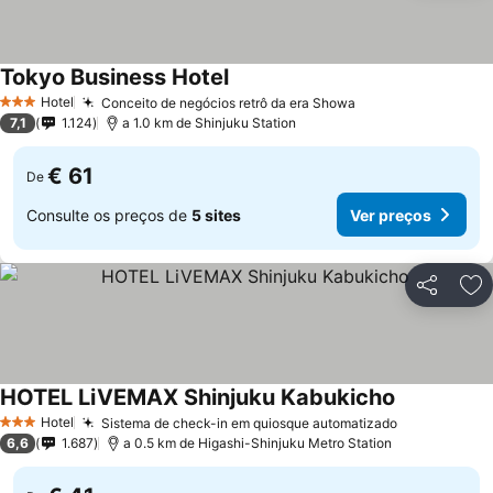
Tokyo Business Hotel
Ver preços
Hotel
Conceito de negócios retrô da era Showa
Ver preços
3 Estrelas
7,1
1.124
a 1.0 km de Shinjuku Station
€ 61
De
Consulte os preços de
5 sites
Ver preços
Partilhar
Ad
HOTEL LiVEMAX Shinjuku Kabukicho
Ver preços
Hotel
Sistema de check-in em quiosque automatizado
Ver preços
3 Estrelas
6,6
1.687
a 0.5 km de Higashi-Shinjuku Metro Station