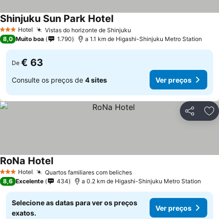
Shinjuku Sun Park Hotel
Ver preços
Hotel
Vistas do horizonte de Shinjuku
Ver preços
3 Estrelas
8,0
Muito boa
1.790
a 1.1 km de Higashi-Shinjuku Metro Station
€ 63
De
Consulte os preços de
4 sites
Ver preços
Partilhar
Ad
RoNa Hotel
Ver preços
Hotel
Quartos familiares com beliches
Ver preços
3 Estrelas
8,6
Excelente
434
a 0.2 km de Higashi-Shinjuku Metro Station
Selecione as datas para ver os preços
Ver preços
exatos.