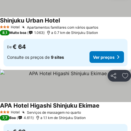
Shinjuku Urban Hotel
Ver preços
Hotel
Apartamentos familiares com vários quartos
Ver preços
3 Estrelas
8,1
Muito boa
1.063
a 0.7 km de Shinjuku Station
€ 64
De
Consulte os preços de
9 sites
Ver preços
Partilhar
Ad
APA Hotel Higashi Shinjuku Ekimae
Ver preços
Hotel
Serviços de massagem no quarto
Ver preços
3 Estrelas
7,7
Boa
4.611
a 1.1 km de Shinjuku Station