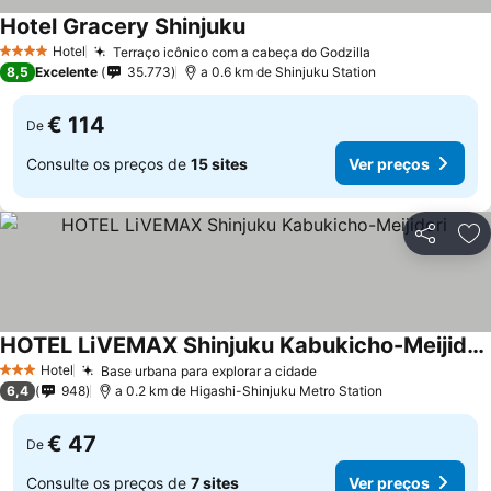
Hotel Gracery Shinjuku
Ver preços
Hotel
Terraço icônico com a cabeça do Godzilla
Ver preços
4 Estrelas
8,5
Excelente
35.773
a 0.6 km de Shinjuku Station
€ 114
De
Consulte os preços de
15 sites
Ver preços
Partilhar
Ad
HOTEL LiVEMAX Shinjuku Kabukicho-Meijidori
Ver preços
Hotel
Base urbana para explorar a cidade
Ver preços
3 Estrelas
6,4
948
a 0.2 km de Higashi-Shinjuku Metro Station
€ 47
De
Consulte os preços de
7 sites
Ver preços