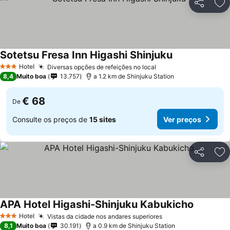
Partilhar
Ad
Sotetsu Fresa Inn Higashi Shinjuku
Ver preços
Hotel
Diversas opções de refeições no local
Ver preços
3 Estrelas
8,4
Muito boa
13.757
a 1.2 km de Shinjuku Station
€ 68
De
Consulte os preços de
15 sites
Ver preços
Partilhar
Ad
APA Hotel Higashi-Shinjuku Kabukicho
Ver preç
Hotel
Vistas da cidade nos andares superiores
Ver preços
3 Estrelas
8,1
Muito boa
30.191
a 0.9 km de Shinjuku Station