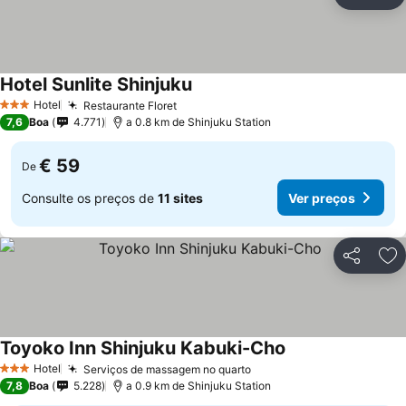
Partilhar
Ad
Hotel Sunlite Shinjuku
Ver preços
Hotel
Restaurante Floret
Ver preços
3 Estrelas
7,6
Boa
4.771
a 0.8 km de Shinjuku Station
€ 59
De
Consulte os preços de
11 sites
Ver preços
Partilhar
Ad
Toyoko Inn Shinjuku Kabuki-Cho
Ver preços
Hotel
Serviços de massagem no quarto
Ver preços
3 Estrelas
7,8
Boa
5.228
a 0.9 km de Shinjuku Station