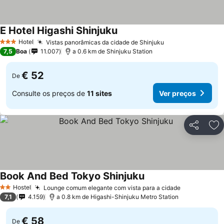
E Hotel Higashi Shinjuku
Ver preços
Hotel
Vistas panorâmicas da cidade de Shinjuku
Ver preços
3 Estrelas
7,5
Boa
11.007
a 0.6 km de Shinjuku Station
€ 52
De
Consulte os preços de
11 sites
Ver preços
Partilhar
Ad
Book And Bed Tokyo Shinjuku
Ver preços
Hostel
Lounge comum elegante com vista para a cidade
Ver preços
2 Estrelas
7,1
4.159
a 0.8 km de Higashi-Shinjuku Metro Station
€ 58
De