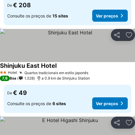
€ 208
De
Consulte os preços de
15 sites
Ver preços
Partilhar
Ad
Shinjuku East Hotel
Ver preços
Hotel
Quartos tradicionais em estilo japonês
Ver preços
2 Estrelas
7,9
Boa
1.328
a 0.9 km de Shinjuku Station
€ 49
De
Consulte os preços de
6 sites
Ver preços
Partilhar
Ad