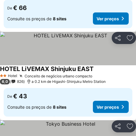
€ 66
De
Consulte os preços de
8 sites
Ver preços
Partilhar
Ad
HOTEL LiVEMAX Shinjuku EAST
Ver preços
Hotel
Conceito de negócios urbano compacto
Ver preços
2 Estrelas
6,0
826
a 0.2 km de Higashi-Shinjuku Metro Station
€ 43
De
Consulte os preços de
8 sites
Ver preços
Partilhar
Ad