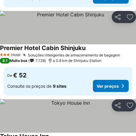
Partilhar
Ad
Premier Hotel Cabin Shinjuku
Ver preços
Hotel
Soluções inteligentes de armazenamento de bagagem
Ver pr
3 Estrelas
8,1
Muito boa
7.728
a 0.8 km de Shinjuku Station
€ 52
De
Consulte os preços de
9 sites
Ver preços
Partilhar
Ad