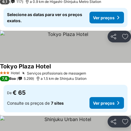
6,1
117
a 0.9 km de Higashi-Shinjuku Metro Station
Selecione as datas para ver os preços
Ver preços
exatos.
Partilhar
Ad
Tokyo Plaza Hotel
Ver preços
Hotel
Serviços profissionais de massagem
Ver preços
3 Estrelas
7,6
Boa
5.299
a 1.5 km de Shinjuku Station
€ 65
De
Consulte os preços de
7 sites
Ver preços
Partilhar
Ad