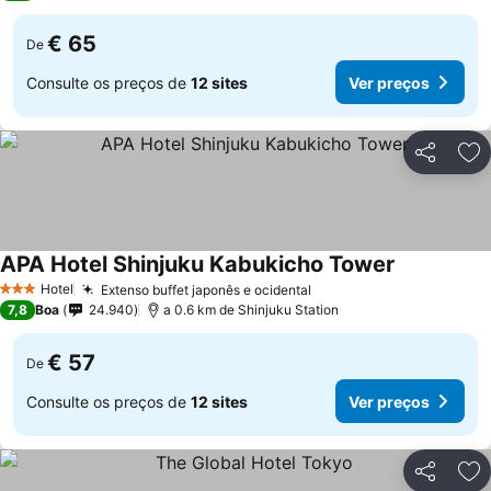
€ 65
De
Consulte os preços de
12 sites
Ver preços
Partilhar
Ad
APA Hotel Shinjuku Kabukicho Tower
Ver preços
Hotel
Extenso buffet japonês e ocidental
Ver preços
3 Estrelas
7,8
Boa
24.940
a 0.6 km de Shinjuku Station
€ 57
De
Consulte os preços de
12 sites
Ver preços
Partilhar
Ad