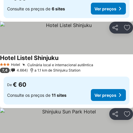
Consulte os preços de
6 sites
Ver preços
Partilhar
Ad
Hotel Listel Shinjuku
Ver preços
Hotel
Culinária local e internacional autêntica
Ver preços
3 Estrelas
7,4
4.664
a 1.1 km de Shinjuku Station
€ 60
De
Consulte os preços de
11 sites
Ver preços
Partilhar
Ad