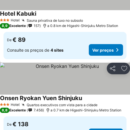
Hotel Kabuki
Ver preços
Hotel
Sauna privativa de luxo no subsolo
Ver preços
3 Estrelas
8,9
Excelente
157
a 0.8 km de Higashi-Shinjuku Metro Station
€ 89
De
Consulte os preços de
4 sites
Ver preços
Partilhar
Ad
Onsen Ryokan Yuen Shinjuku
Ver preços
Hotel
Quartos executivos com vista para a cidade
Ver preços
3 Estrelas
8,8
Excelente
7.456
a 0.7 km de Higashi-Shinjuku Metro Station
€ 138
De