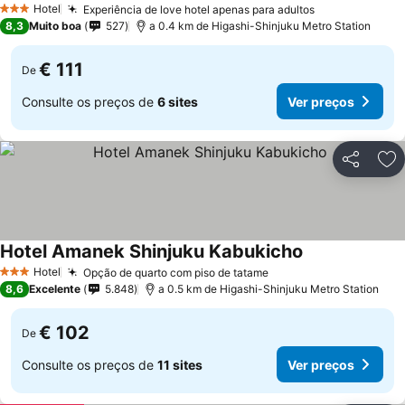
Hotel
Experiência de love hotel apenas para adultos
Ver preços
3 Estrelas
8,3
Muito boa
527
a 0.4 km de Higashi-Shinjuku Metro Station
€ 111
De
Consulte os preços de
6 sites
Ver preços
Partilhar
Ad
Hotel Amanek Shinjuku Kabukicho
Ver preços
Hotel
Opção de quarto com piso de tatame
Ver preços
3 Estrelas
8,6
Excelente
5.848
a 0.5 km de Higashi-Shinjuku Metro Station
€ 102
De
Consulte os preços de
11 sites
Ver preços