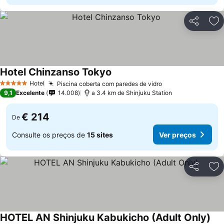
Partilhar
Ad
Hotel Chinzanso Tokyo
Ver preços
Hotel
Piscina coberta com paredes de vidro
Ver preços
5 Estrelas
9,1
Excelente
14.008
a 3.4 km de Shinjuku Station
€ 214
De
Consulte os preços de
15 sites
Ver preços
Partilhar
Ad
HOTEL AN Shinjuku Kabukicho (Adult Only)
Ver