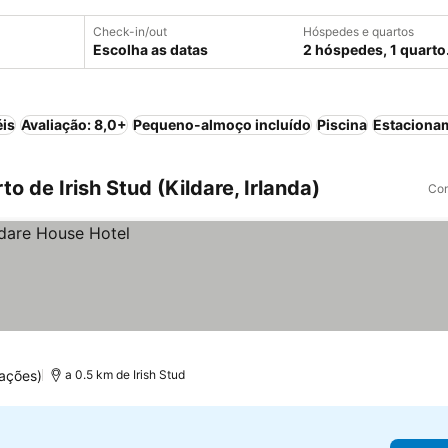
Check-in/out
Hóspedes e quartos
Escolha as datas
2 hóspedes, 1 quarto
éis
Avaliação: 8,0+
Pequeno-almoço incluído
Piscina
Estaciona
o de Irish Stud (Kildare, Irlanda)
Com
ações)
a 0.5 km de Irish Stud