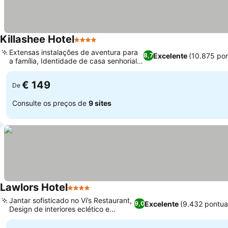
Killashee Hotel
4 Estrelas
Extensas instalações de aventura para
Excelente
(10.875 po
8,7
a família, Identidade de casa senhorial
vitoriana
€ 149
De
Consulte os preços de
9 sites
Lawlors Hotel
4 Estrelas
Jantar sofisticado no Vi’s Restaurant,
Excelente
(9.432 pontu
9,0
Design de interiores eclético e
boutique