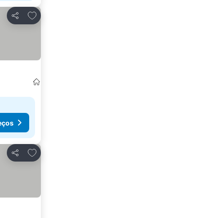
Adicionar aos favoritos
Partilhar
eços
Adicionar aos favoritos
Partilhar