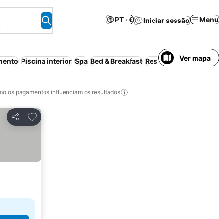
PT · €
Menu
Iniciar sessão
.
Ver mapa
mento
Piscina interior
Spa
Bed & Breakfast
Resort
Cancelamento 
o os pagamentos influenciam os resultados
Adicionar aos favoritos
Partilhar