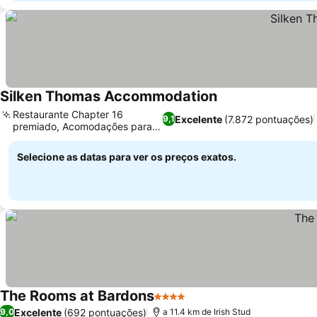
Silken Thomas Accommodation
Restaurante Chapter 16
Excelente
(7.872 pontuações)
9,1
premiado, Acomodações para a
família
Selecione as datas para ver os preços exatos.
The Rooms at Bardons
4 Estrelas
Excelente
(692 pontuações)
9,0
a 11.4 km de Irish Stud