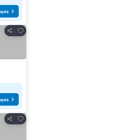
eços
Adicionar aos favoritos
Partilhar
eços
Adicionar aos favoritos
Partilhar