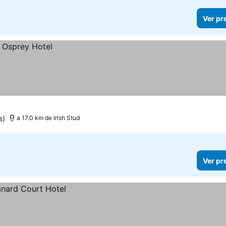
Ver pr
s)
a 17.0 km de Irish Stud
Ver pr