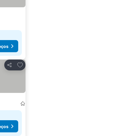
eços
Adicionar aos favoritos
Partilhar
eços