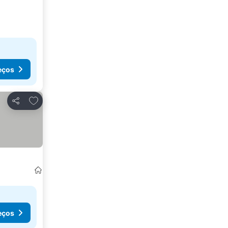
eços
Adicionar aos favoritos
Partilhar
eços