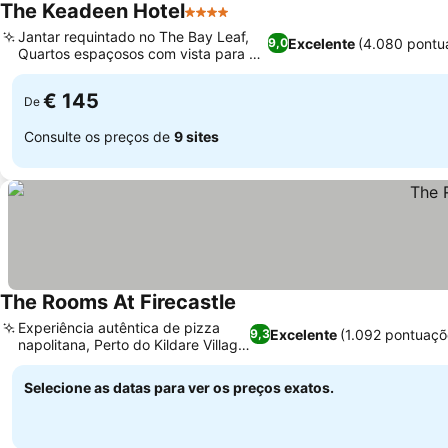
The Keadeen Hotel
4 Estrelas
Jantar requintado no The Bay Leaf,
Excelente
(4.080 pontu
9,0
Quartos espaçosos com vista para o
jardim
€ 145
De
Consulte os preços de
9 sites
The Rooms At Firecastle
Experiência autêntica de pizza
Excelente
(1.092 pontuaçõ
9,3
napolitana, Perto do Kildare Village
Outlet
Selecione as datas para ver os preços exatos.