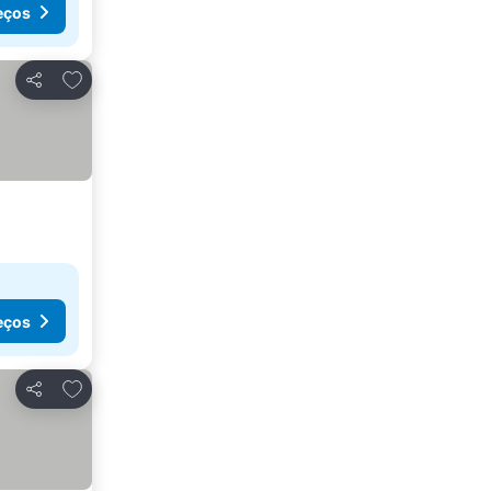
eços
Adicionar aos favoritos
Partilhar
eços
Adicionar aos favoritos
Partilhar