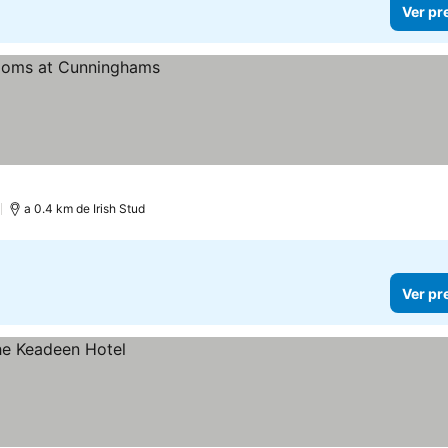
Ver pr
)
a 0.4 km de Irish Stud
Ver pr