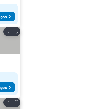
eços
Adicionar aos favoritos
Partilhar
eços
Adicionar aos favoritos
Partilhar