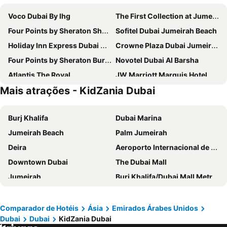
Voco Dubai By Ihg
The First Collection at Jumeirah Village Circle, a Tribute Portfolio Hotel
Four Points by Sheraton Sheikh Zayed Road, Dubai
Sofitel Dubai Jumeirah Beach
Holiday Inn Express Dubai Airport By Ihg
Crowne Plaza Dubai Jumeirah By Ihg
Four Points by Sheraton Bur Dubai
Novotel Dubai Al Barsha
Atlantis The Royal
JW Marriott Marquis Hotel Dubai
Mais atrações - KidZania Dubai
Burj Al Arab Jumeirah
Crowne Plaza Dubai Marina By Ihg
Tryp By Wyndham Dubai
DoubleTree by Hilton Dubai M Square Hotel & Residences
Burj Khalifa
Dubai Marina
Grand Hyatt Dubai
Gevora Hotel
Jumeirah Beach
Palm Jumeirah
Rose Rayhaan by Rotana
Atana Hotel
Deira
Aeroporto Internacional de Dubai
Towers Rotana
Intercontinental Hotels Dubai Festival City By Ihg
Downtown Dubai
The Dubai Mall
The Tower Plaza Hotel
Queen Elizabeth 2
Jumeirah
Burj Khalifa/Dubai Mall Metro Station
Arabian Park Dubai, an Edge by Rotana Hotel
Fairmont The Palm
Dubai World Trade Centre
Al Barsha Dubai
Le Méridien Dubai Hotel & Conference Centre
Hyatt Place Dubai Jumeirah Residences
Business Bay
Corniche Beach
Swissôtel Al Murooj Dubai
Taj Dubai
Comparador de Hotéis
Ásia
Emirados Árabes Unidos
Dubai
Dubai
KidZania Dubai
Yas Island
Saadiyat Island
Canal Central Hotel
Sofitel Dubai Downtown