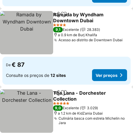
Ramada by Wyndham
Partilhar
Adicionar aos favoritos
Downtown Dubai
4 Estrelas
9,1
Excelente
28.383
a 0.9 km de Burj Khalifa
Acesso ao distrito de Downtown Dubai
€ 87
De
Consulte os preços de
12 sites
Ver preços
The Lana - Dorchester
Partilhar
Adicionar aos favoritos
Collection
5 Estrelas
9,0
Excelente
3.029
a 1.2 km de KidZania Dubai
Culinária basca com estrela Michelin no
Jara