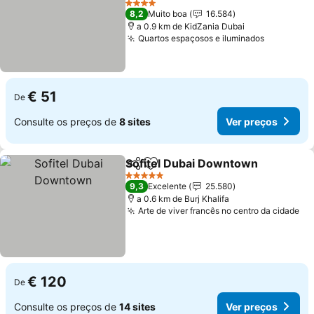
4 Estrelas
8,2
Muito boa
16.584
a 0.9 km de KidZania Dubai
Quartos espaçosos e iluminados
€ 51
De
Consulte os preços de
8 sites
Ver preços
Sofitel Dubai Downtown
Partilhar
Adicionar aos favoritos
5 Estrelas
9,3
Excelente
25.580
a 0.6 km de Burj Khalifa
Arte de viver francês no centro da cidade
€ 120
De
Consulte os preços de
14 sites
Ver preços