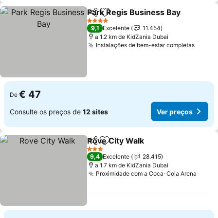
Park Regis Business Bay
Partilhar
Adicionar aos favoritos
4 Estrelas
9,1
Excelente
11.454
a 1.2 km de KidZania Dubai
Instalações de bem-estar completas
€ 47
De
Consulte os preços de
12 sites
Ver preços
Rove City Walk
Partilhar
Adicionar aos favoritos
3 Estrelas
9,4
Excelente
28.415
a 1.7 km de KidZania Dubai
Proximidade com a Coca-Cola Arena