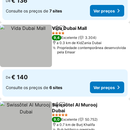
€ 136
De
Consulte os preços de
7 sites
Ver preços
Vida Dubai Mall
Partilhar
Adicionar aos favoritos
4 Estrelas
9,4
Excelente
3.304
a 0.3 km de KidZania Dubai
Propriedade contemporânea desenvolvida
pela Emaar
€ 140
De
Consulte os preços de
6 sites
Ver preços
Swissôtel Al Murooj
Partilhar
Adicionar aos favoritos
Dubai
5 Estrelas
9,0
Excelente
50.752
a 0.7 km de Burj Khalifa
Pub britânico premiado