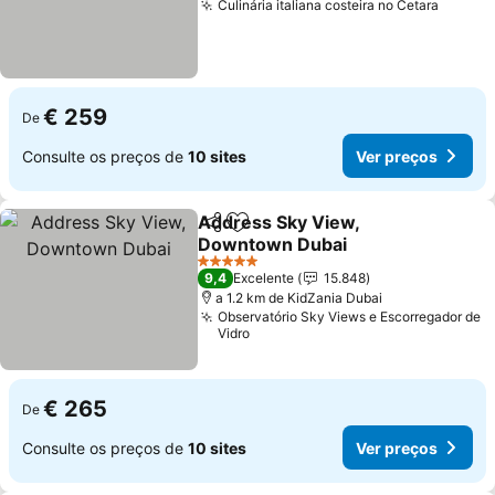
Culinária italiana costeira no Cetara
€ 259
De
Consulte os preços de
10 sites
Ver preços
Address Sky View,
Partilhar
Adicionar aos favoritos
Downtown Dubai
5 Estrelas
9,4
Excelente
15.848
a 1.2 km de KidZania Dubai
Observatório Sky Views e Escorregador de
Vidro
€ 265
De
Consulte os preços de
10 sites
Ver preços