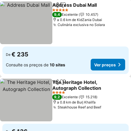
Address Dubai Mall
Partilhar
Adicionar aos favoritos
5 Estrelas
9,4
Excelente
10.457
a 0.6 km de KidZania Dubai
Culinária exclusiva no Solara
€ 235
De
Consulte os preços de
10 sites
Ver preços
The Heritage Hotel,
Partilhar
Adicionar aos favoritos
Autograph Collection
4 Estrelas
9,2
Excelente
15.218
a 0.8 km de Burj Khalifa
Steakhouse Reef and Beef