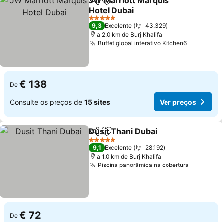
JW Marriott Marquis
Partilhar
Adicionar aos favoritos
Hotel Dubai
5 Estrelas
9,3
Excelente
43.329
a 2.0 km de Burj Khalifa
Buffet global interativo Kitchen6
€ 138
De
Consulte os preços de
15 sites
Ver preços
Dusit Thani Dubai
Partilhar
Adicionar aos favoritos
5 Estrelas
9,1
Excelente
28.192
a 1.0 km de Burj Khalifa
Piscina panorâmica na cobertura
€ 72
De