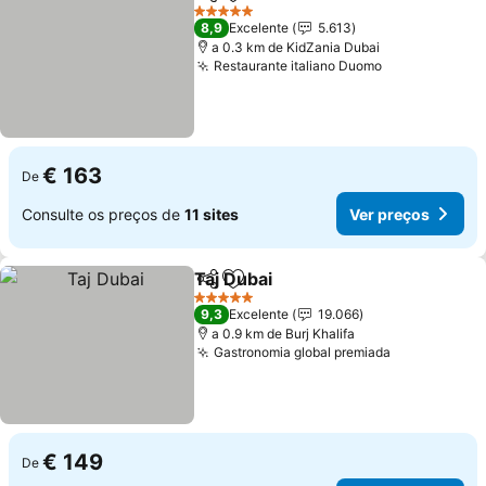
Partilhar
Adicionar aos favoritos
5 Estrelas
8,9
Excelente
5.613
a 0.3 km de KidZania Dubai
Restaurante italiano Duomo
€ 163
De
Consulte os preços de
11 sites
Ver preços
Taj Dubai
Partilhar
Adicionar aos favoritos
5 Estrelas
9,3
Excelente
19.066
a 0.9 km de Burj Khalifa
Gastronomia global premiada
€ 149
De