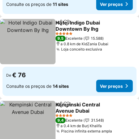
Consulte os preços de
11 sites
Ver preços
Hotel Indigo Dubai
Partilhar
Adicionar aos favoritos
Downtown By Ihg
5 Estrelas
9,5
Excelente
15.588
a 0.8 km de KidZania Dubai
Loja conceito exclusiva
€ 76
De
Consulte os preços de
14 sites
Ver preços
Kempinski Central
Partilhar
Adicionar aos favoritos
Avenue Dubai
5 Estrelas
9,4
Excelente
31.548
a 0.4 km de Burj Khalifa
Piscina infinita externa ampla