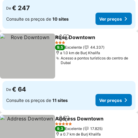
€ 247
De
Consulte os preços de
10 sites
Ver preços
Rove Downtown
Partilhar
Adicionar aos favoritos
3 Estrelas
9,5
Excelente
44.337
a 1.0 km de Burj Khalifa
Acesso a pontos turísticos do centro de
Dubai
€ 64
De
Consulte os preços de
11 sites
Ver preços
Address Downtown
Partilhar
Adicionar aos favoritos
5 Estrelas
9,3
Excelente
17.825
a 0.7 km de Burj Khalifa