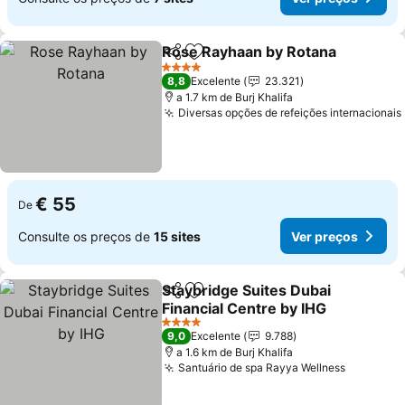
Rose Rayhaan by Rotana
Partilhar
Adicionar aos favoritos
4 Estrelas
8,8
Excelente
23.321
a 1.7 km de Burj Khalifa
Diversas opções de refeições internacionais
€ 55
De
Consulte os preços de
15 sites
Ver preços
Staybridge Suites Dubai
Partilhar
Adicionar aos favoritos
Financial Centre by IHG
4 Estrelas
9,0
Excelente
9.788
a 1.6 km de Burj Khalifa
Santuário de spa Rayya Wellness