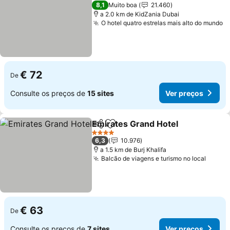
4 Estrelas
8,1
Muito boa
21.460
a 2.0 km de KidZania Dubai
O hotel quatro estrelas mais alto do mundo
€ 72
De
Consulte os preços de
15 sites
Ver preços
Emirates Grand Hotel
Partilhar
Adicionar aos favoritos
4 Estrelas
6,3
10.976
a 1.5 km de Burj Khalifa
Balcão de viagens e turismo no local
€ 63
De
Consulte os preços de
7 sites
Ver preços