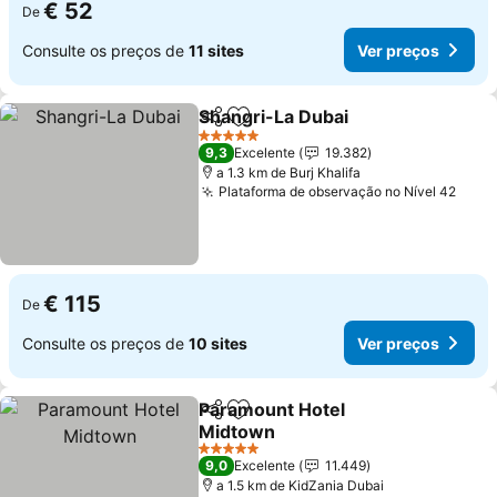
€ 52
De
Consulte os preços de
11 sites
Ver preços
Shangri-La Dubai
Partilhar
Adicionar aos favoritos
5 Estrelas
9,3
Excelente
19.382
a 1.3 km de Burj Khalifa
Plataforma de observação no Nível 42
€ 115
De
Consulte os preços de
10 sites
Ver preços
Paramount Hotel
Partilhar
Adicionar aos favoritos
Midtown
5 Estrelas
9,0
Excelente
11.449
a 1.5 km de KidZania Dubai