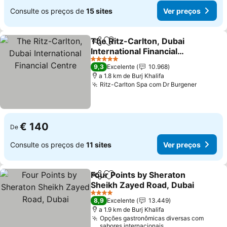
Consulte os preços de
15 sites
Ver preços
The Ritz-Carlton, Dubai
Partilhar
Adicionar aos favoritos
International Financial
Centre
5 Estrelas
9,3
Excelente
10.968
a 1.8 km de Burj Khalifa
Ritz-Carlton Spa com Dr Burgener
€ 140
De
Consulte os preços de
11 sites
Ver preços
Four Points by Sheraton
Partilhar
Adicionar aos favoritos
Sheikh Zayed Road, Dubai
4 Estrelas
8,9
Excelente
13.449
a 1.9 km de Burj Khalifa
Opções gastronômicas diversas com
sabores internacionais