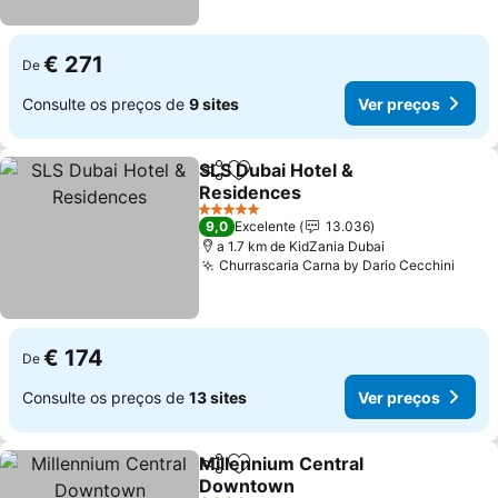
€ 271
De
Consulte os preços de
9 sites
Ver preços
SLS Dubai Hotel &
Partilhar
Adicionar aos favoritos
Residences
5 Estrelas
9,0
Excelente
13.036
a 1.7 km de KidZania Dubai
Churrascaria Carna by Dario Cecchini
€ 174
De
Consulte os preços de
13 sites
Ver preços
Millennium Central
Partilhar
Adicionar aos favoritos
Downtown