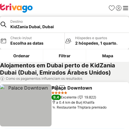
Favoritos
Iniciar
Me
Destino
KidZania Dubai, Dubai
Check-in/out
Hóspedes e quartos
Escolha as datas
2 hóspedes, 1 quarto.
Ordenar
Filtrar
Mapa
Alojamentos em Dubai perto de KidZania
Dubai (Dubai, Emirados Árabes Unidos)
Como os pagamentos influenciam os resultados
Palace Downtown
Partilhar
Adicionar aos favoritos
5 Estrelas
9,4
Excelente
19.822
a 0.4 km de Burj Khalifa
Restaurante Thiptara premiado