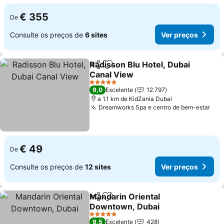
€ 355
De
Consulte os preços de
6 sites
Ver preços
Radisson Blu Hotel, Dubai
Partilhar
Adicionar aos favoritos
Canal View
5 Estrelas
9,0
Excelente
12.797
a 1.1 km de KidZania Dubai
Dreamworks Spa e centro de bem-estar
€ 49
De
Consulte os preços de
12 sites
Ver preços
Mandarin Oriental
Partilhar
Adicionar aos favoritos
Downtown, Dubai
5 Estrelas
9,5
Excelente
428