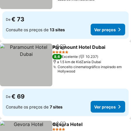
€ 73
De
Consulte os preços de
13 sites
Ver preços
Paramount Hotel Dubai
Partilhar
Adicionar aos favoritos
5 Estrelas
8,6
Excelente
10.237
a 1.5 km de KidZania Dubai
Conceito cinematográfico inspirado em
Hollywood
€ 69
De
Consulte os preços de
7 sites
Ver preços
Gevora Hotel
Partilhar
Adicionar aos favoritos