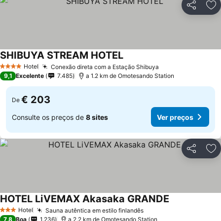
Partilhar
Ad
SHIBUYA STREAM HOTEL
Ver preços
Hotel
Conexão direta com a Estação Shibuya
Ver preços
4 Estrelas
9,1
Excelente
7.485
a 1.2 km de Omotesando Station
€ 203
De
Consulte os preços de
8 sites
Ver preços
Partilhar
Ad
HOTEL LiVEMAX Akasaka GRANDE
Ver preços
Hotel
Sauna autêntica em estilo finlandês
Ver preços
3 Estrelas
7,8
Boa
1.236
a 2.2 km de Omotesando Station