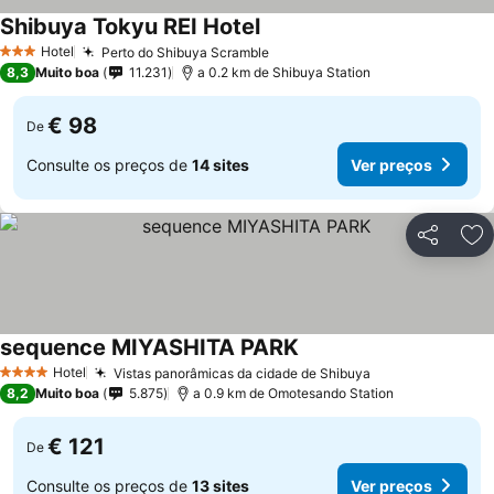
Shibuya Tokyu REI Hotel
Ver preços
Hotel
Perto do Shibuya Scramble
Ver preços
3 Estrelas
8,3
Muito boa
11.231
a 0.2 km de Shibuya Station
€ 98
De
Consulte os preços de
14 sites
Ver preços
Partilhar
Ad
sequence MIYASHITA PARK
Ver preços
Hotel
Vistas panorâmicas da cidade de Shibuya
Ver preços
4 Estrelas
8,2
Muito boa
5.875
a 0.9 km de Omotesando Station
€ 121
De
Consulte os preços de
13 sites
Ver preços