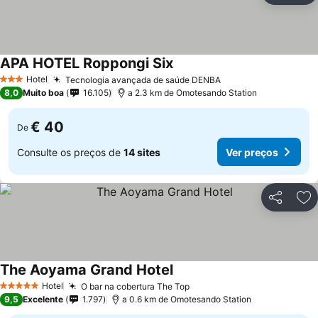
APA HOTEL Roppongi Six
Ver preços
Hotel
Tecnologia avançada de saúde DENBA
Ver preços
3 Estrelas
8,0
Muito boa
16.105
a 2.3 km de Omotesando Station
€ 40
De
Consulte os preços de
14 sites
Ver preços
Partilhar
Ad
The Aoyama Grand Hotel
Ver preços
Hotel
O bar na cobertura The Top
Ver preços
5 Estrelas
9,5
Excelente
1.797
a 0.6 km de Omotesando Station