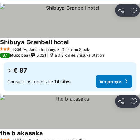
Partilhar
Ad
Shibuya Granbell hotel
Ver preços
Hotel
Jantar teppanyaki Ginza-no Steak
Ver preços
3 Estrelas
8,1
Muito boa
6.021
a 0.3 km de Shibuya Station
€ 87
De
Consulte os preços de
14 sites
Ver preços
Partilhar
Ad
the b akasaka
Ver preços