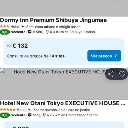
Dormy Inn Premium Shibuya Jingumae
Ver preço
Hotel
Bem-estar urbano e refúgio onsen
Ver preços
3 Estrelas
8,6
Excelente
6.580
a 0.8 km de Shibuya Station
€ 132
De
Consulte os preços de
14 sites
Ver preços
Partilhar
Ad
Hotel New Otani Tokyo EXECUTIVE HOUSE ZEN
Ver preços
Hotel
Piscina sazonal ao ar livre no jardim
Ver preços
5 Estrelas
9,3
Excelente
955
a 2.7 km de Omotesando Station