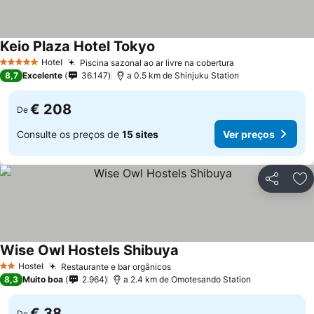
Keio Plaza Hotel Tokyo
Ver preços
Hotel
Piscina sazonal ao ar livre na cobertura
Ver preços
5 Estrelas
8,7
Excelente
36.147
a 0.5 km de Shinjuku Station
€ 208
De
Consulte os preços de
15 sites
Ver preços
Partilhar
Ad
Wise Owl Hostels Shibuya
Ver preços
Hostel
Restaurante e bar orgânicos
Ver preços
2 Estrelas
8,3
Muito boa
2.964
a 2.4 km de Omotesando Station
€ 38
De