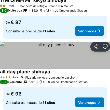
The OneFive Tokyo Shibuya
Ver preços
Hotel
Conceito de refúgio urbano minimalista
Ver preços
2 Estrelas
8,0
Muito boa
4.352
a 1.1 km de Omotesando Station
€ 87
De
Consulte os preços de
11 sites
Ver preços
Partilhar
Ad
all day place shibuya
Ver preços
Hotel
Pizzaria no local com queijo caseiro
Ver preços
4 Estrelas
8,5
Excelente
5.860
a 0.9 km de Omotesando Station
€ 96
De
Consulte os preços de
11 sites
Ver preços