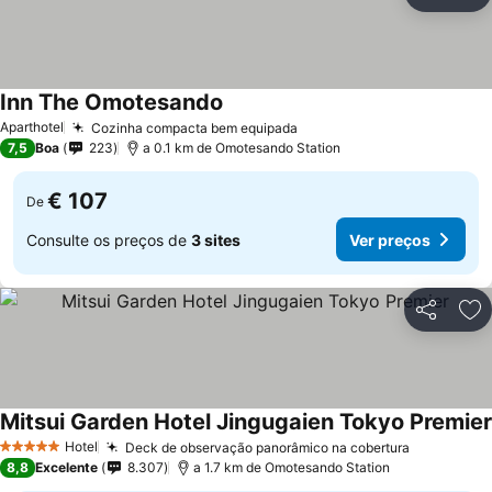
Partilhar
Ad
Inn The Omotesando
Ver preços
Aparthotel
Cozinha compacta bem equipada
Ver preços
7,5
Boa
223
a 0.1 km de Omotesando Station
€ 107
De
Consulte os preços de
3 sites
Ver preços
Partilhar
Ad
Mitsui Garden Hotel Jingugaien Tokyo Premier
Hotel
Deck de observação panorâmico na cobertura
Ver preço
5 Estrelas
8,8
Excelente
8.307
a 1.7 km de Omotesando Station