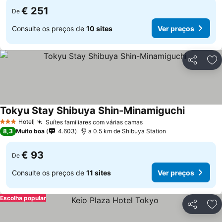
€ 251
De
Consulte os preços de
10 sites
Ver preços
Partilhar
Ad
Tokyu Stay Shibuya Shin-Minamiguchi
Ver preço
Hotel
Suítes familiares com várias camas
Ver preços
3 Estrelas
8,3
Muito boa
4.603
a 0.5 km de Shibuya Station
€ 93
De
Consulte os preços de
11 sites
Ver preços
Escolha popular
Partilhar
Ad