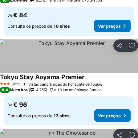
9,1
Excelente
8.278
a 1.9 km de Shinjuku Station
€ 84
De
Consulte os preços de
10 sites
Ver preços
Partilhar
Ad
Tokyu Stay Aoyama Premier
Ver preços
Hotel
Vistas panorâmicas do horizonte de Tóquio
Ver preços
3 Estrelas
8,4
Muito boa
4.755
a 1.9 km de Shibuya Station
€ 96
De
Consulte os preços de
13 sites
Ver preços