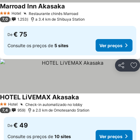
Marroad Inn Akasaka
Ver preços
Hotel
Restaurante chinês Marroad
Ver preços
3 Estrelas
7,0
1.253
a 3.4 km de Shibuya Station
€ 75
De
Consulte os preços de
5 sites
Ver preços
Partilhar
Ad
HOTEL LiVEMAX Akasaka
Ver preços
Hotel
Check-in automatizado no lobby
Ver preços
2 Estrelas
7,4
959
a 2.0 km de Omotesando Station
€ 49
De
Consulte os preços de
10 sites
Ver preços