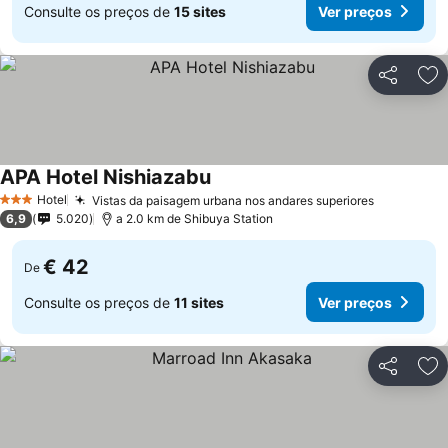
Consulte os preços de
15 sites
Ver preços
Partilhar
Ad
APA Hotel Nishiazabu
Ver preços
Hotel
Vistas da paisagem urbana nos andares superiores
Ver preço
3 Estrelas
6,9
5.020
a 2.0 km de Shibuya Station
€ 42
De
Consulte os preços de
11 sites
Ver preços
Partilhar
Ad