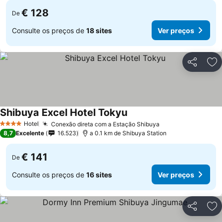
€ 128
De
Consulte os preços de
18 sites
Ver preços
Partilhar
Ad
Shibuya Excel Hotel Tokyu
Ver preços
Hotel
Conexão direta com a Estação Shibuya
Ver preços
4 Estrelas
8,7
Excelente
16.523
a 0.1 km de Shibuya Station
€ 141
De
Consulte os preços de
16 sites
Ver preços
Partilhar
Ad