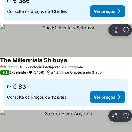
€ 386
De
Consulte os preços de
10 sites
Ver preços
Partilhar
Ad
The Millennials Shibuya
Ver preços
Hotel
Tecnologia inteligente IoT integrada
Ver preços
2 Estrelas
9,1
Excelente
5.108
a 1.2 km de Omotesando Station
€ 83
De
Consulte os preços de
12 sites
Ver preços
Partilhar
Ad