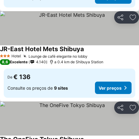
Partilhar
Ad
JR-East Hotel Mets Shibuya
Ver preços
Hotel
Lounge de café elegante no lobby
Ver preços
3 Estrelas
8,6
Excelente
4.140
a 0.4 km de Shibuya Station
€ 136
De
Consulte os preços de
9 sites
Ver preços
Partilhar
Ad