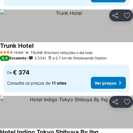
Partilhar
Ad
Trunk Hotel
Ver preços
Hotel
TRUNK (Kitchen) refeições o dia todo
Ver preços
4 Estrelas
8,5
Excelente
2.334
a 0.7 km de Omotesando Station
€ 374
De
Consulte os preços de
11 sites
Ver preços
Partilhar
Ad
Hotel Indigo Tokyo Shibuya By Ihg