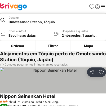
Favoritos
Iniciar
Me
Destino
Omotesando Station, Tóquio
Check-in/out
Hóspedes e quartos
Escolha as datas
2 hóspedes, 1 quarto.
Ordenar
Filtrar
Mapa
Alojamentos em Tóquio perto de Omotesando
Station (Tóquio, Japão)
Como os pagamentos influenciam os resultados
Partilhar
Ad
Nippon Seinenkan Hotel
Ver preços
Hotel
Vistas do Estádio Meiji Jingu
Ver preços
3 Estrelas