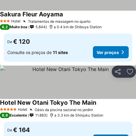
Sakura Fleur Aoyama
Ver preços
Hotel
Tratamentos de massagem no quarto
Ver preços
3 Estrelas
8,2
Muito boa
5.844
a 0.4 km de Shibuya Station
€ 120
De
Consulte os preços de
11 sites
Ver preços
Partilhar
Ad
Hotel New Otani Tokyo The Main
Ver preços
Hotel
Oásis da piscina sazonal no jardim
Ver preços
5 Estrelas
8,9
Excelente
11.883
a 3.3 km de Shinjuku Station
€ 164
De