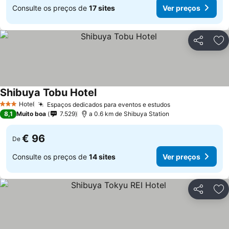
Consulte os preços de
17 sites
Ver preços
Partilhar
Ad
Shibuya Tobu Hotel
Ver preços
Hotel
Espaços dedicados para eventos e estudos
Ver preços
3 Estrelas
8,1
Muito boa
7.529
a 0.6 km de Shibuya Station
€ 96
De
Consulte os preços de
14 sites
Ver preços
Partilhar
Ad