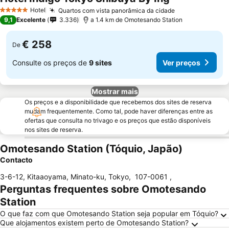
Ver preços
Hotel
Quartos com vista panorâmica da cidade
Ver preços
5 Estrelas
9,1
Excelente
3.336
a 1.4 km de Omotesando Station
€ 258
De
Consulte os preços de
9 sites
Ver preços
Mostrar mais
Os preços e a disponibilidade que recebemos dos sites de reserva
mudam frequentemente. Como tal, pode haver diferenças entre as
ofertas que consulta no trivago e os preços que estão disponíveis
nos sites de reserva.
Omotesando Station (Tóquio, Japão)
Contacto
3-6-12, Kitaaoyama, Minato-ku, Tokyo
,
107-0061
,
Perguntas frequentes sobre Omotesando
Station
O que faz com que Omotesando Station seja popular em Tóquio?
Que alojamentos existem perto de Omotesando Station?