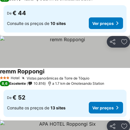
€ 44
De
Consulte os preços de
10 sites
Ver preços
Partilhar
Ad
remm Roppongi
Ver preços
Hotel
Vistas panorâmicas da Torre de Tóquio
Ver preços
3 Estrelas
8,6
Excelente
10.816
a 1.7 km de Omotesando Station
€ 52
De
Consulte os preços de
13 sites
Ver preços
Partilhar
Ad