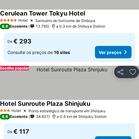
Cerulean Tower Tokyu Hotel
Ver preços
Hotel
Santuário do horizonte de Shibuya
Ver preços
5 Estrelas
8,9
Excelente
13.795
a 0.3 km de Shibuya Station
€ 293
De
Consulte os preços de
16 sites
Ver preços
Escolha popular
Partilhar
Ad
Hotel Sunroute Plaza Shinjuku
Ver preços
Hotel
Ponto estratégico de transporte em Shinjuku
Ver preços
3 Estrelas
8,6
Excelente
38.837
a 0.4 km de Shinjuku Station
€ 117
De