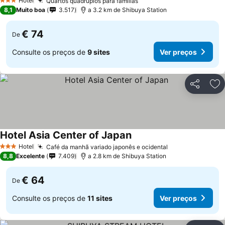
Hotel
Quartos quádruplos para famílias
Ver preços
3 Estrelas
8,1
Muito boa
3.517
a 3.2 km de Shibuya Station
€ 74
De
Consulte os preços de
9 sites
Ver preços
Partilhar
Ad
Hotel Asia Center of Japan
Ver preços
Hotel
Café da manhã variado japonês e ocidental
Ver preços
3 Estrelas
8,8
Excelente
7.409
a 2.8 km de Shibuya Station
€ 64
De
Consulte os preços de
11 sites
Ver preços