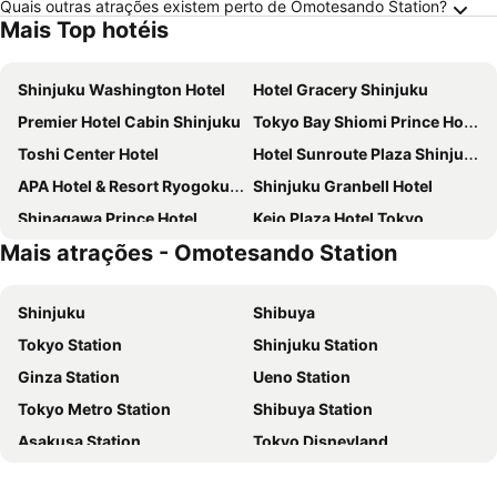
Quais outras atrações existem perto de Omotesando Station?
Mais Top hotéis
Shinjuku Washington Hotel
Hotel Gracery Shinjuku
Premier Hotel Cabin Shinjuku
Tokyo Bay Shiomi Prince Hotel
Toshi Center Hotel
Hotel Sunroute Plaza Shinjuku
APA Hotel & Resort Ryogoku Ekimae Tower
Shinjuku Granbell Hotel
Shinagawa Prince Hotel
Keio Plaza Hotel Tokyo
Mais atrações - Omotesando Station
Sotetsu Fresa Inn Higashi Shinjuku
LYURO Tokyo Kiyosumi by THE SHARE HOTELS
APA Hotel & Resort Roppongi Ekihigashi
Tokyo Dome Hotel
Shinjuku
Shibuya
Hotel New Otani Tokyo The Main
DoubleTree by Hilton Tokyo Ariake
Tokyo Station
Shinjuku Station
HOTEL GRAPHY Shibuya
Shibuya Excel Hotel Tokyu
Ginza Station
Ueno Station
Imperial Hotel Tokyo
Hotel Villa Fontaine Grand Tokyo-Shiodome
Tokyo Metro Station
Shibuya Station
Hotel Keihan Tsukiji Ginza Grande
APA HOTEL Roppongi Six
Asakusa Station
Tokyo Disneyland
Tobu Hotel Levant Tokyo
APA Hotel PRIDE Akasaka Kokkaigijidomae
Narita International Airport
Tokyo Disney Resort
JR Kyushu Hotel Blossom Shinjuku
Hotel Sunlite Shinjuku