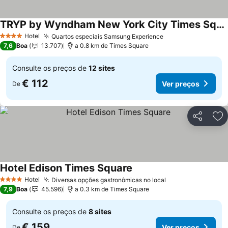
TRYP by Wyndham New York City Times Square / Midtown
Hotel
Quartos especiais Samsung Experience
4 Estrelas
7,6
Boa
13.707
a 0.8 km de Times Square
Consulte os preços de
12 sites
€ 112
Ver preços
De
Partilhar
Ad
Hotel Edison Times Square
Hotel
Diversas opções gastronômicas no local
4 Estrelas
7,9
Boa
45.596
a 0.3 km de Times Square
Consulte os preços de
8 sites
€ 159
Ver preços
De