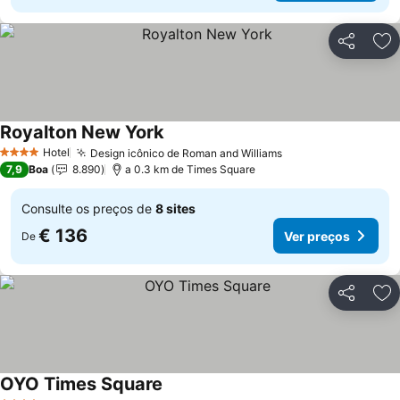
Partilhar
Ad
Royalton New York
Hotel
Design icônico de Roman and Williams
4 Estrelas
7,9
Boa
8.890
a 0.3 km de Times Square
Consulte os preços de
8 sites
€ 136
Ver preços
De
Partilhar
Ad
OYO Times Square