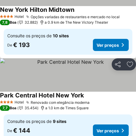
New York Hilton Midtown
Hotel
Opções variadas de restaurantes e mercado no local
4 Estrelas
7,8
Boa
32.882
a 0.9 km de The New Victory Theater
Consulte os preços de
10 sites
€ 193
Ver preços
De
Partilhar
Ad
Park Central Hotel New York
Hotel
Renovado com elegância moderna
4 Estrelas
7,7
Boa
35.454
a 1.0 km de Times Square
Consulte os preços de
9 sites
€ 144
Ver preços
De