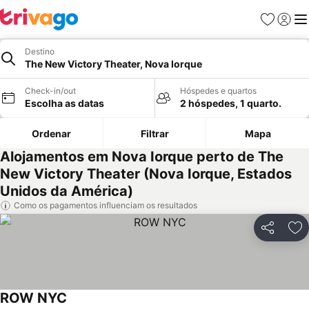
Favoritos
Iniciar
Me
Destino
The New Victory Theater, Nova Iorque
Check-in/out
Hóspedes e quartos
Escolha as datas
2 hóspedes, 1 quarto.
Ordenar
Filtrar
Mapa
Alojamentos em Nova Iorque perto de The
New Victory Theater (Nova Iorque, Estados
Unidos da América)
Como os pagamentos influenciam os resultados
Partilhar
Ad
ROW NYC