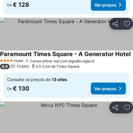
€ 128
Ver preços
De
Partilhar
Ad
Paramount Times Square - A Generator Hotel
Hotel
Camas pillow-top com algodão egípcio
4 Estrelas
6,9
15.820
a 0.3 km de Times Square
Consulte os preços de
13 sites
€ 130
Ver preços
De
Partilhar
Ad