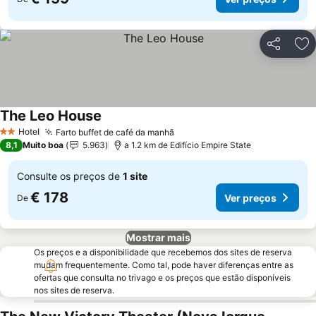
Partilhar
Ad
The Leo House
Hotel
Farto buffet de café da manhã
2 Estrelas
8,1
Muito boa
5.963
a 1.2 km de Edifício Empire State
Consulte os preços de
1 site
€ 178
Ver preços
De
Mostrar mais
Os preços e a disponibilidade que recebemos dos sites de reserva
mudam frequentemente. Como tal, pode haver diferenças entre as
ofertas que consulta no trivago e os preços que estão disponíveis
nos sites de reserva.