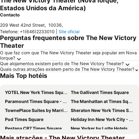
The New Victory Theater (Nova Iorque,
Estados Unidos da América)
Contacto
209 West 42nd Street
,
10036
,
Telefone
:
+1(646)2233010
|
Site oficial
Perguntas frequentes sobre The New Victory
Theater
O que faz com que The New Victory Theater seja popular em Nova
Iorque?
Que alojamentos existem perto de The New Victory Theater?
Quais outras atrações existem perto de The New Victory Theater?
Mais Top hotéis
YOTEL New York Times Square
The Gallivant Times Square
Paramount Times Square - A Generator Hotel
The Manhattan at Times Square Hotel
TownePlace Suites by Marriott New York Long Island City/Manhattan View
Sheraton New York Times Square Hotel
Pod Times Square
Holiday Inn New York City - Times Square By Ihg
Pestana CR7 Times Square
New Yorker by Lotte Hotels
Mais atrações - The New Victory Theater
Hotel Riu Plaza Manhattan Times Square
Hotel Riu Plaza New York Times Square