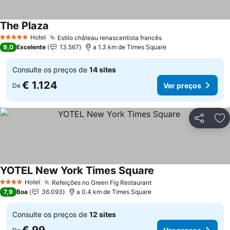
The Plaza
Hotel
Estilo château renascentista francês
5 Estrelas
9,0
Excelente
13.567
a 1.3 km de Times Square
Consulte os preços de
14 sites
€ 1.124
Ver preços
De
Partilhar
Ad
YOTEL New York Times Square
Hotel
Refeições no Green Fig Restaurant
4 Estrelas
7,9
Boa
36.093
a 0.4 km de Times Square
Consulte os preços de
12 sites