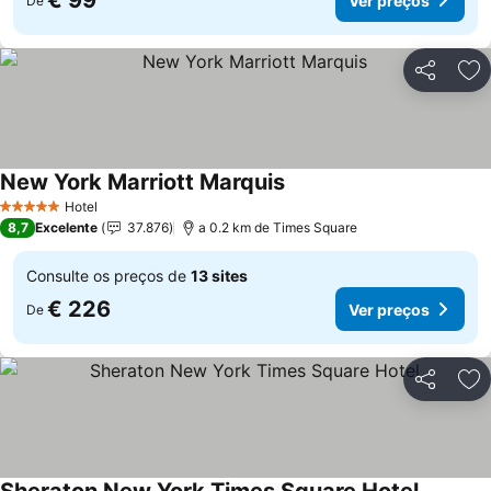
€ 99
Ver preços
De
Partilhar
Ad
New York Marriott Marquis
Hotel
5 Estrelas
8,7
Excelente
37.876
a 0.2 km de Times Square
Consulte os preços de
13 sites
€ 226
Ver preços
De
Partilhar
Ad