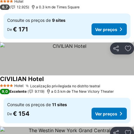
Hotel
4 Estrelas
6,7
12.925
a 0.3 km de Times Square
Consulte os preços de
9 sites
€ 171
Ver preços
De
Partilhar
Ad
CIVILIAN Hotel
Hotel
Localização privilegiada no distrito teatral
4 Estrelas
9,0
Excelente
9.119
a 0.5 km de The New Victory Theater
Consulte os preços de
11 sites
€ 154
Ver preços
De