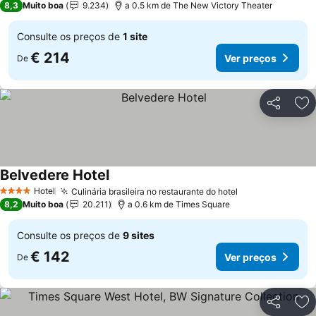
8,3
Muito boa
9.234
a 0.5 km de The New Victory Theater
Consulte os preços de
1 site
€ 214
Ver preços
De
Partilhar
Ad
Belvedere Hotel
Hotel
Culinária brasileira no restaurante do hotel
4 Estrelas
8,2
Muito boa
20.211
a 0.6 km de Times Square
Consulte os preços de
9 sites
€ 142
Ver preços
De
Partilhar
Ad