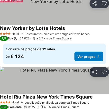
Escolha popular
Partilhar
Ad
New Yorker by Lotte Hotels
Hotel
Restaurante único em um antigo cofre de banco
4 Estrelas
7,9
Boa
54.023
a 0.7 km de Times Square
Consulte os preços de
12 sites
€ 124
Ver preços
De
Partilhar
Ad
Hotel Riu Plaza New York Times Square
Hotel
Localização privilegiada perto da Times Square
4 Estrelas
8,8
Excelente
31.273
a 0.5 km de Times Square