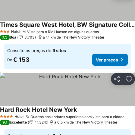
Times Square West Hotel, BW Signature Collection
Hotel
Vista para o Rio Hudson em alguns quartos
3 Estrelas
7,5
Boa
3.703
a 1.1 km de The New Victory Theater
Consulte os preços de
9 sites
€ 153
Ver preços
De
Partilhar
Ad
Hard Rock Hotel New York
Hotel
Quartos nos andares superiores com vista para a cidade
4 Estrelas
9,1
Excelente
11.324
a 0.5 km de The New Victory Theater