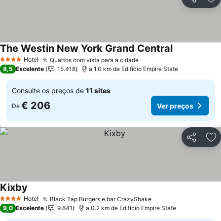
Partilhar
Ad
The Westin New York Grand Central
Hotel
Quartos com vista para a cidade
4 Estrelas
8,5
Excelente
15.418
a 1.0 km de Edifício Empire State
Consulte os preços de
11 sites
€ 206
Ver preços
De
Partilhar
Ad
Kixby
Hotel
Black Tap Burgers e bar CrazyShake
4 Estrelas
9,0
Excelente
9.841
a 0.2 km de Edifício Empire State