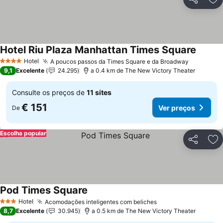
Partilhar
Ad
Hotel Riu Plaza Manhattan Times Square
Hotel
A poucos passos da Times Square e da Broadway
4 Estrelas
9,1
Excelente
24.295
a 0.4 km de The New Victory Theater
Consulte os preços de
11 sites
€ 151
Ver preços
De
Escolha popular
Partilhar
Ad
Pod Times Square
Hotel
Acomodações inteligentes com beliches
3 Estrelas
8,7
Excelente
30.945
a 0.5 km de The New Victory Theater