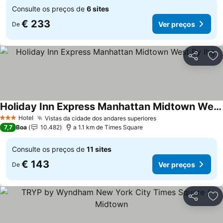
Consulte os preços de
6 sites
€ 233
Ver preços
De
Partilhar
Ad
Holiday Inn Express Manhattan Midtown West By Ihg
Hotel
Vistas da cidade dos andares superiores
3 Estrelas
7,7
Boa
10.482
a 1.1 km de Times Square
Consulte os preços de
11 sites
€ 143
Ver preços
De
Partilhar
Ad