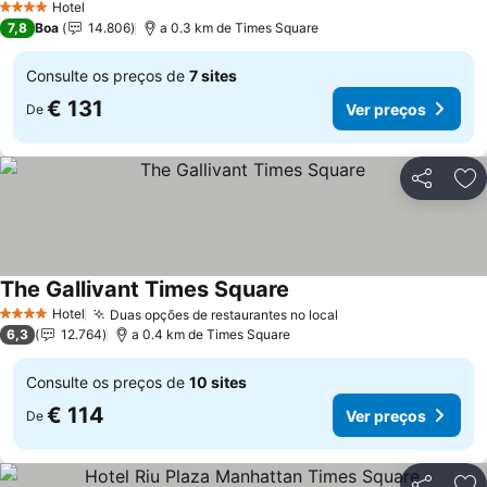
Hotel
4 Estrelas
7,8
Boa
14.806
a 0.3 km de Times Square
Consulte os preços de
7 sites
€ 131
Ver preços
De
Partilhar
Ad
The Gallivant Times Square
Hotel
Duas opções de restaurantes no local
4 Estrelas
6,3
12.764
a 0.4 km de Times Square
Consulte os preços de
10 sites
€ 114
Ver preços
De