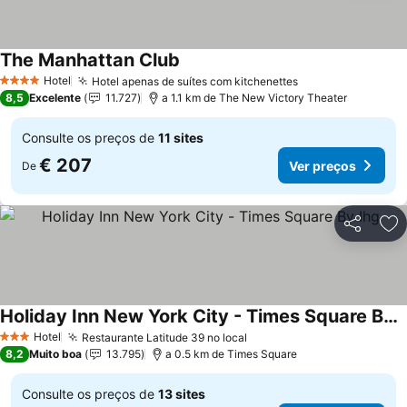
The Manhattan Club
Hotel
Hotel apenas de suítes com kitchenettes
4 Estrelas
8,5
Excelente
11.727
a 1.1 km de The New Victory Theater
Consulte os preços de
11 sites
€ 207
Ver preços
De
Partilhar
Ad
Holiday Inn New York City - Times Square By Ihg
Hotel
Restaurante Latitude 39 no local
3 Estrelas
8,2
Muito boa
13.795
a 0.5 km de Times Square
Consulte os preços de
13 sites