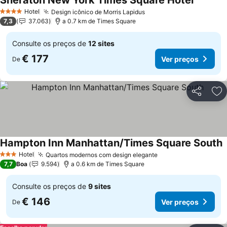
Sheraton New York Times Square Hotel
Hotel
Design icônico de Morris Lapidus
4 Estrelas
7,3
37.063
a 0.7 km de Times Square
Consulte os preços de
12 sites
€ 177
Ver preços
De
Partilhar
Ad
Hampton Inn Manhattan/Times Square South
Hotel
Quartos modernos com design elegante
3 Estrelas
7,7
Boa
9.594
a 0.6 km de Times Square
Consulte os preços de
9 sites
€ 146
Ver preços
De