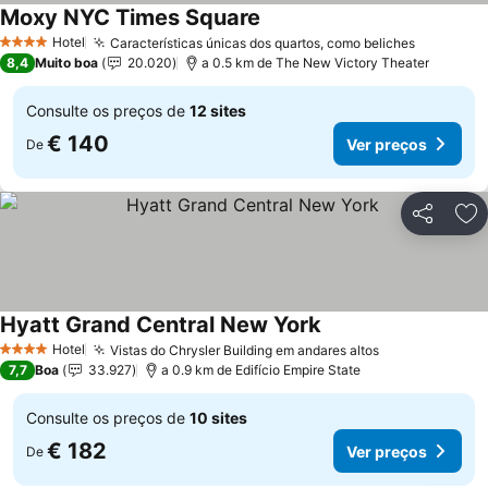
Moxy NYC Times Square
Hotel
Características únicas dos quartos, como beliches
4 Estrelas
8,4
Muito boa
20.020
a 0.5 km de The New Victory Theater
Consulte os preços de
12 sites
€ 140
Ver preços
De
Partilhar
Ad
Hyatt Grand Central New York
Hotel
Vistas do Chrysler Building em andares altos
4 Estrelas
7,7
Boa
33.927
a 0.9 km de Edifício Empire State
Consulte os preços de
10 sites
€ 182
Ver preços
De