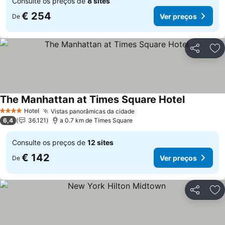
Consulte os preços de
8 sites
€ 254
Ver preços
De
Partilhar
Ad
The Manhattan at Times Square Hotel
Hotel
Vistas panorâmicas da cidade
4 Estrelas
6,4
36.121
a 0.7 km de Times Square
Consulte os preços de
12 sites
€ 142
Ver preços
De
Partilhar
Ad