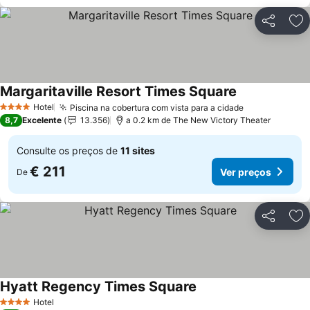
Partilhar
Ad
Margaritaville Resort Times Square
Hotel
Piscina na cobertura com vista para a cidade
4 Estrelas
8,7
Excelente
13.356
a 0.2 km de The New Victory Theater
Consulte os preços de
11 sites
€ 211
Ver preços
De
Partilhar
Ad
Hyatt Regency Times Square
Hotel
4 Estrelas