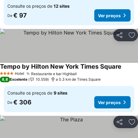
Consulte os preços de
12 sites
€ 97
Ver preços
De
Partilhar
Ad
Tempo by Hilton New York Times Square
Hotel
Restaurante e bar Highball
4 Estrelas
8,8
Excelente
10.559
a 0.3 km de Times Square
Consulte os preços de
9 sites
€ 306
Ver preços
De
Partilhar
Ad