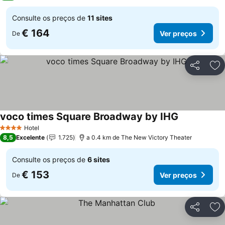
Consulte os preços de
11 sites
€ 164
Ver preços
De
Partilhar
Ad
voco times Square Broadway by IHG
Hotel
4 Estrelas
8,5
Excelente
1.725
a 0.4 km de The New Victory Theater
Consulte os preços de
6 sites
€ 153
Ver preços
De
Partilhar
Ad