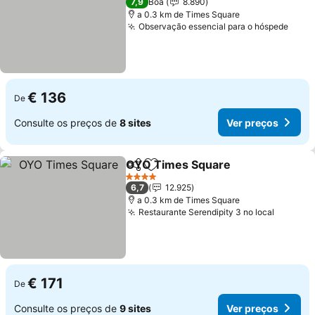
7,9
Boa
8.890
a 0.3 km de Times Square
Observação essencial para o hóspede
€ 136
De
Consulte os preços de
8 sites
Ver preços
OYO Times Square
Partilhar
Adicionar aos favoritos
4 Estrelas
6,7
12.925
a 0.3 km de Times Square
Restaurante Serendipity 3 no local
€ 171
De
Consulte os preços de
9 sites
Ver preços