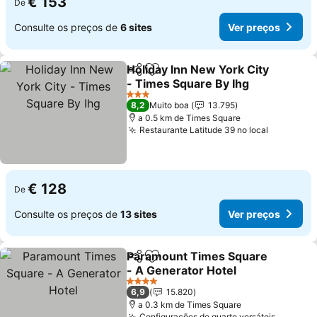
€ 153
De
Consulte os preços de
6 sites
Ver preços
Holiday Inn New York City
Partilhar
Adicionar aos favoritos
- Times Square By Ihg
3 Estrelas
8,2
Muito boa
13.795
a 0.5 km de Times Square
Restaurante Latitude 39 no local
€ 128
De
Consulte os preços de
13 sites
Ver preços
Paramount Times Square
Partilhar
Adicionar aos favoritos
- A Generator Hotel
4 Estrelas
6,9
15.820
a 0.3 km de Times Square
Configurações de quarto versáteis