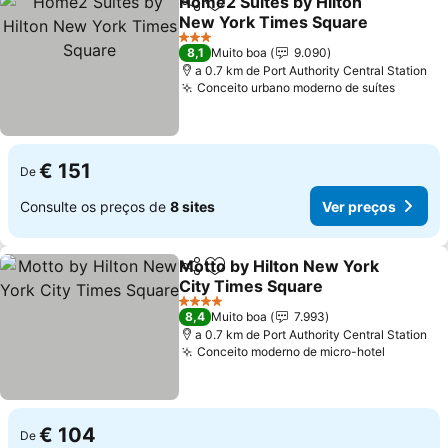
Home2 Suites by Hilton
Partilhar
Adicionar aos favoritos
New York Times Square
3 Estrelas
8,1
Muito boa
9.090
a 0.7 km de Port Authority Central Station
Conceito urbano moderno de suítes
€ 151
De
Consulte os preços de
8 sites
Ver preços
Motto by Hilton New York
Partilhar
Adicionar aos favoritos
City Times Square
4 Estrelas
8,4
Muito boa
7.993
a 0.7 km de Port Authority Central Station
Conceito moderno de micro-hotel
€ 104
De