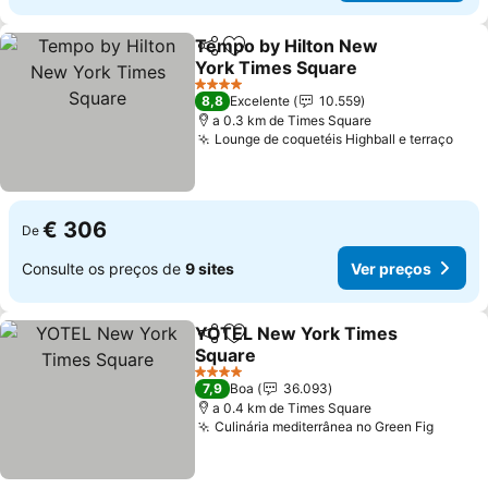
Tempo by Hilton New
Partilhar
Adicionar aos favoritos
York Times Square
4 Estrelas
8,8
Excelente
10.559
a 0.3 km de Times Square
Lounge de coquetéis Highball e terraço
€ 306
De
Consulte os preços de
9 sites
Ver preços
YOTEL New York Times
Partilhar
Adicionar aos favoritos
Square
4 Estrelas
7,9
Boa
36.093
a 0.4 km de Times Square
Culinária mediterrânea no Green Fig