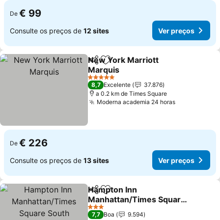
€ 99
De
Consulte os preços de
12 sites
Ver preços
New York Marriott
Partilhar
Adicionar aos favoritos
Marquis
5 Estrelas
8,7
Excelente
37.876
a 0.2 km de Times Square
Moderna academia 24 horas
€ 226
De
Consulte os preços de
13 sites
Ver preços
Hampton Inn
Partilhar
Adicionar aos favoritos
Manhattan/Times Square
South
3 Estrelas
7,7
Boa
9.594