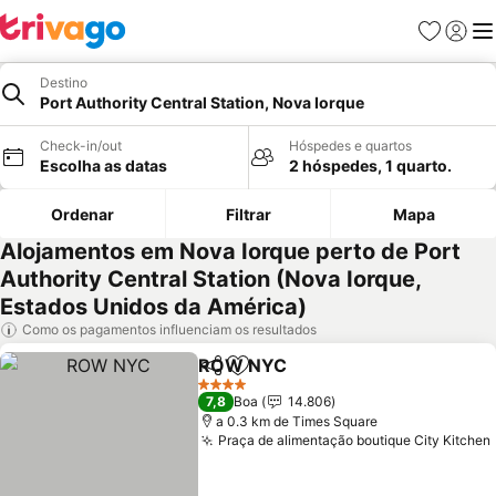
Favoritos
Iniciar
Me
Destino
Port Authority Central Station, Nova Iorque
Check-in/out
Hóspedes e quartos
Escolha as datas
2 hóspedes, 1 quarto.
Ordenar
Filtrar
Mapa
Alojamentos em Nova Iorque perto de Port
Authority Central Station (Nova Iorque,
Estados Unidos da América)
Como os pagamentos influenciam os resultados
ROW NYC
Partilhar
Adicionar aos favoritos
4 Estrelas
7,8
Boa
14.806
a 0.3 km de Times Square
Praça de alimentação boutique City Kitchen