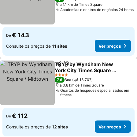
a 1.1 km de Times Square
Academias e centros de negócios 24 horas
€ 143
De
Consulte os preços de
11 sites
Ver preços
TRYP by Wyndham New
Partilhar
Adicionar aos favoritos
York City Times Square /
Midtown
4 Estrelas
7,6
Boa
13.707
a 0.8 km de Times Square
Quartos de hóspedes especializados em
fitness
€ 112
De
Consulte os preços de
12 sites
Ver preços