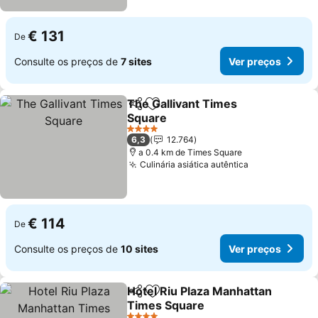
€ 131
De
Consulte os preços de
7 sites
Ver preços
The Gallivant Times
Partilhar
Adicionar aos favoritos
Square
4 Estrelas
6,3
12.764
a 0.4 km de Times Square
Culinária asiática autêntica
€ 114
De
Consulte os preços de
10 sites
Ver preços
Hotel Riu Plaza Manhattan
Partilhar
Adicionar aos favoritos
Times Square