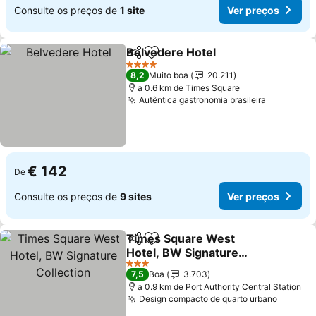
Consulte os preços de
1 site
Ver preços
Belvedere Hotel
Partilhar
Adicionar aos favoritos
4 Estrelas
8,2
Muito boa
20.211
a 0.6 km de Times Square
Autêntica gastronomia brasileira
€ 142
De
Consulte os preços de
9 sites
Ver preços
Times Square West
Partilhar
Adicionar aos favoritos
Hotel, BW Signature
Collection
3 Estrelas
7,5
Boa
3.703
a 0.9 km de Port Authority Central Station
Design compacto de quarto urbano