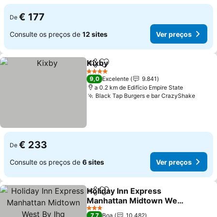
€ 177
De
Consulte os preços de
12 sites
Ver preços
Kixby
Partilhar
Adicionar aos favoritos
4 Estrelas
9,0
Excelente
9.841
a 0.2 km de Edifício Empire State
Black Tap Burgers e bar CrazyShake
€ 233
De
Consulte os preços de
6 sites
Ver preços
Holiday Inn Express
Partilhar
Adicionar aos favoritos
Manhattan Midtown West
By Ihg
3 Estrelas
7,7
Boa
10.482