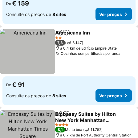
€ 159
De
Consulte os preços de
8 sites
Ver preços
Americana Inn
Partilhar
Adicionar aos favoritos
2 Estrelas
7,3
3.147
a 0.4 km de Edifício Empire State
Cozinhas compartilhadas por andar
€ 91
De
Consulte os preços de
8 sites
Ver preços
Embassy Suites by Hilton
Partilhar
Adicionar aos favoritos
New York Manhattan
Times Square
4 Estrelas
8,1
Muito boa
11.752
a 0.7 km de Port Authority Central Station