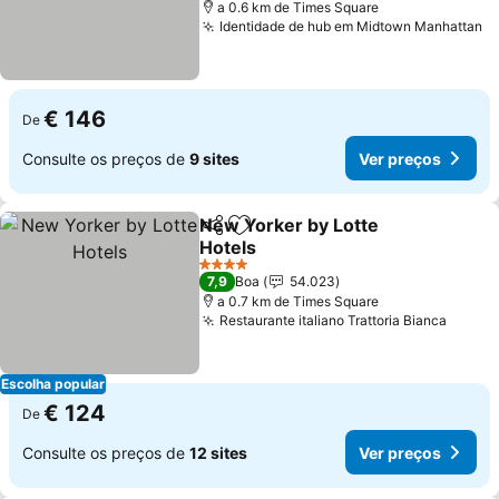
a 0.6 km de Times Square
Identidade de hub em Midtown Manhattan
€ 146
De
Consulte os preços de
9 sites
Ver preços
New Yorker by Lotte
Partilhar
Adicionar aos favoritos
Hotels
4 Estrelas
7,9
Boa
54.023
a 0.7 km de Times Square
Restaurante italiano Trattoria Bianca
Escolha popular
€ 124
De
Consulte os preços de
12 sites
Ver preços