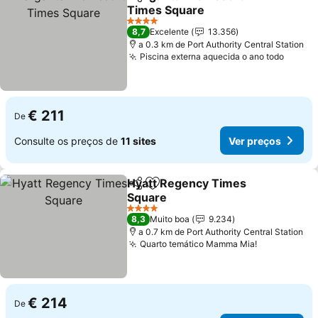
Partilhar
Adicionar aos favoritos
Times Square
4 Estrelas
8,7
Excelente
13.356
a 0.3 km de Port Authority Central Station
Piscina externa aquecida o ano todo
€ 211
De
Consulte os preços de
11 sites
Ver preços
Hyatt Regency Times
Partilhar
Adicionar aos favoritos
Square
4 Estrelas
8,3
Muito boa
9.234
a 0.7 km de Port Authority Central Station
Quarto temático Mamma Mia!
€ 214
De