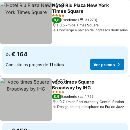
Hotel Riu Plaza New York
Partilhar
Adicionar aos favoritos
Times Square
4 Estrelas
8,8
Excelente
31.273
a 0.5 km de Times Square
Concierge e balcão de ingressos dedicados
€ 164
De
Consulte os preços de
11 sites
Ver preços
voco times Square
Partilhar
Adicionar aos favoritos
Broadway by IHG
4 Estrelas
8,5
Excelente
1.725
a 0.7 km de Port Authority Central Station
Design boutique inspirado na Era do Jazz