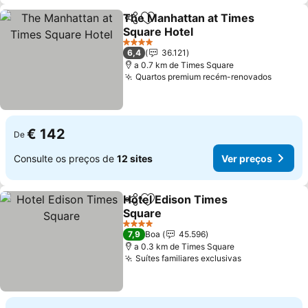
The Manhattan at Times
Partilhar
Adicionar aos favoritos
Square Hotel
4 Estrelas
6,4
36.121
a 0.7 km de Times Square
Quartos premium recém-renovados
€ 142
De
Consulte os preços de
12 sites
Ver preços
Hotel Edison Times
Partilhar
Adicionar aos favoritos
Square
4 Estrelas
7,9
Boa
45.596
a 0.3 km de Times Square
Suítes familiares exclusivas