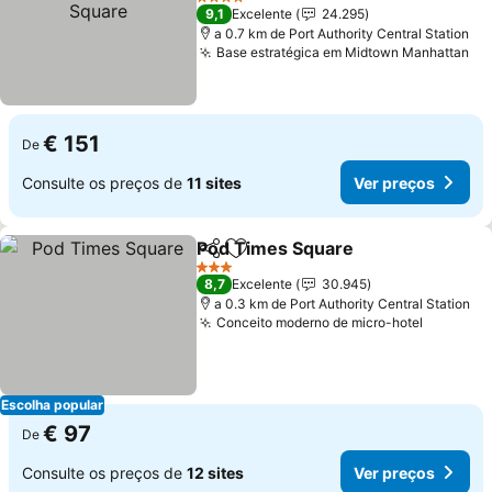
4 Estrelas
9,1
Excelente
24.295
a 0.7 km de Port Authority Central Station
Base estratégica em Midtown Manhattan
€ 151
De
Consulte os preços de
11 sites
Ver preços
Pod Times Square
Partilhar
Adicionar aos favoritos
3 Estrelas
8,7
Excelente
30.945
a 0.3 km de Port Authority Central Station
Conceito moderno de micro-hotel
Escolha popular
€ 97
De
Consulte os preços de
12 sites
Ver preços