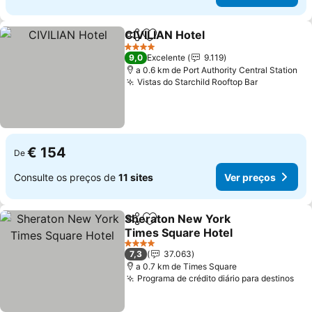
CIVILIAN Hotel
Partilhar
Adicionar aos favoritos
4 Estrelas
9,0
Excelente
9.119
a 0.6 km de Port Authority Central Station
Vistas do Starchild Rooftop Bar
€ 154
De
Consulte os preços de
11 sites
Ver preços
Sheraton New York
Partilhar
Adicionar aos favoritos
Times Square Hotel
4 Estrelas
7,3
37.063
a 0.7 km de Times Square
Programa de crédito diário para destinos