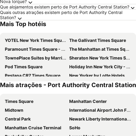
Nova Iorque?
Que alojamentos existem perto de Port Authority Central Station?
Quais outras atrações existem perto de Port Authority Central
Station?
Mais Top hotéis
YOTEL New York Times Square
The Gallivant Times Square
Paramount Times Square - A Generator Hotel
The Manhattan at Times Square Hotel
TownePlace Suites by Marriott New York Long Island City/Manhattan View
Sheraton New York Times Square Hotel
Pod Times Square
Holiday Inn New York City - Times Square By Ihg
Pestana CR7 Times Square
New Yorker by Lotte Hotels
Mais atrações - Port Authority Central Station
Hotel Riu Plaza Manhattan Times Square
Hotel Riu Plaza New York Times Square
Capital Hotel
The Leo House
Times Square
Manhattan Center
AMTD Idea Tribeca Hotel
Carlton Arms Hotel
Midtown
International Airport John F. Kennedy
Eurostars Wall Street
Times Square West Hotel, BW Signature Collection
Central Park
Newark Liberty International Airport
ROW NYC
SpringHill Suites by Marriott New York Queens
Manhattan Cruise Terminal
SoHo
Pod 51
Residence Inn by Marriott New York JFK Airport