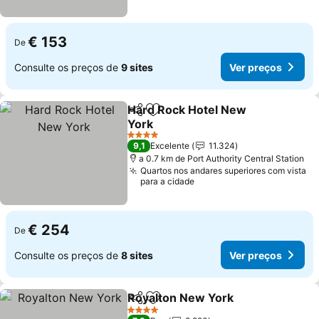
€ 153
De
Consulte os preços de
9 sites
Ver preços
Hard Rock Hotel New
Partilhar
Adicionar aos favoritos
York
4 Estrelas
9,1
Excelente
11.324
a 0.7 km de Port Authority Central Station
Quartos nos andares superiores com vista
para a cidade
€ 254
De
Consulte os preços de
8 sites
Ver preços
Royalton New York
Partilhar
Adicionar aos favoritos
4 Estrelas