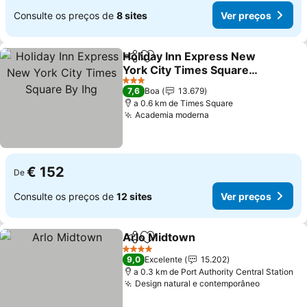
Consulte os preços de
8 sites
Ver preços
Holiday Inn Express New
Partilhar
Adicionar aos favoritos
York City Times Square
By Ihg
3 Estrelas
7,6
Boa
13.679
a 0.6 km de Times Square
Academia moderna
€ 152
De
Consulte os preços de
12 sites
Ver preços
Arlo Midtown
Partilhar
Adicionar aos favoritos
4 Estrelas
9,0
Excelente
15.202
a 0.3 km de Port Authority Central Station
Design natural e contemporâneo