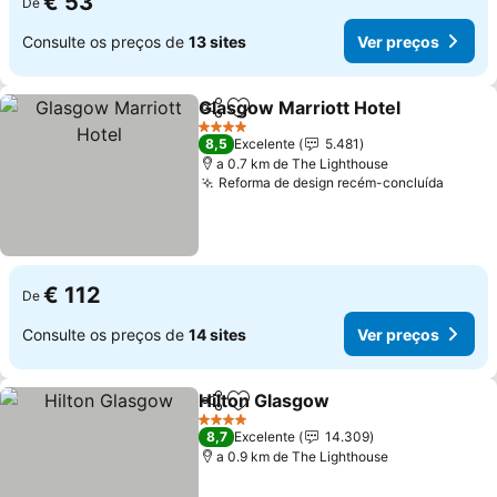
€ 53
De
Consulte os preços de
13 sites
Ver preços
Glasgow Marriott Hotel
Partilhar
Adicionar aos favoritos
Ve
4 Estrelas
8,5
Excelente
5.481
a 0.7 km de The Lighthouse
Reforma de design recém-concluída
Ver p
€ 112
De
Consulte os preços de
14 sites
Ver preços
Hilton Glasgow
Partilhar
Adicionar aos favoritos
Ver preços
4 Estrelas
8,7
Excelente
14.309
a 0.9 km de The Lighthouse