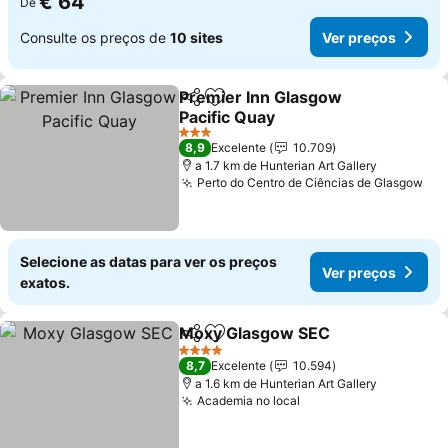
€ 64
De
Consulte os preços de
10 sites
Ver preços
Premier Inn Glasgow
Partilhar
Adicionar aos favoritos
Pacific Quay
Ver preços
3 Estrelas
8,9
Excelente
10.709
a 1.7 km de Hunterian Art Gallery
Perto do Centro de Ciências de Glasgow
Ver
Selecione as datas para ver os preços
Ver preços
exatos.
Moxy Glasgow SEC
Partilhar
Adicionar aos favoritos
Ver pr
4 Estrelas
8,7
Excelente
10.594
a 1.6 km de Hunterian Art Gallery
Academia no local
Ver preços