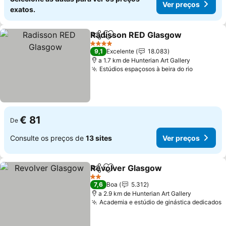
Ver preços
exatos.
Radisson RED Glasgow
Partilhar
Adicionar aos favoritos
Ver
4 Estrelas
9,1
Excelente
18.083
a 1.7 km de Hunterian Art Gallery
Estúdios espaçosos à beira do rio
Ver preç
€ 81
De
Consulte os preços de
13 sites
Ver preços
Revolver Glasgow
Partilhar
Adicionar aos favoritos
Ver pre
2 Estrelas
7,6
Boa
5.312
a 2.9 km de Hunterian Art Gallery
Academia e estúdio de ginástica dedicados
V