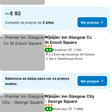
€ 92
De
Consulte os preços de
2 sites
Ver preços
Premier Inn Glasgow Cc
Partilhar
Adicionar aos favoritos
St Enoch Square
Ver preços
3 Estrelas
8,5
Excelente
1.790
a 2.8 km de Hunterian Art Gallery
Bar e Steakhouse Block
Ver preços
Selecione as datas para ver os preços
Ver preços
exatos.
Premier Inn Glasgow City
Partilhar
Adicionar aos favoritos
- George Square
Ver preços
3 Estrelas
8,4
Muito boa
11.888