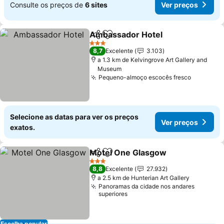
Consulte os preços de
6 sites
Ver preços
Ambassador Hotel
Partilhar
Adicionar aos favoritos
Ver pre
3 Estrelas
8,7
Excelente
3.103
a 1.3 km de Kelvingrove Art Gallery and
Museum
Pequeno-almoço escocês fresco
Ver preç
Selecione as datas para ver os preços
Ver preços
exatos.
Motel One Glasgow
Partilhar
Adicionar aos favoritos
Ver pr
3 Estrelas
8,8
Excelente
27.932
a 2.5 km de Hunterian Art Gallery
Panoramas da cidade nos andares
superiores
Escolha popular