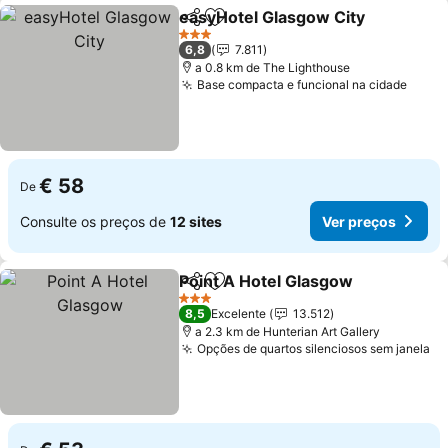
easyHotel Glasgow City
Partilhar
Adicionar aos favoritos
Ve
3 Estrelas
6,8
7.811
a 0.8 km de The Lighthouse
Base compacta e funcional na cidade
Ver p
€ 58
De
Consulte os preços de
12 sites
Ver preços
Point A Hotel Glasgow
Partilhar
Adicionar aos favoritos
Ver
3 Estrelas
8,5
Excelente
13.512
a 2.3 km de Hunterian Art Gallery
Opções de quartos silenciosos sem janela
Ve