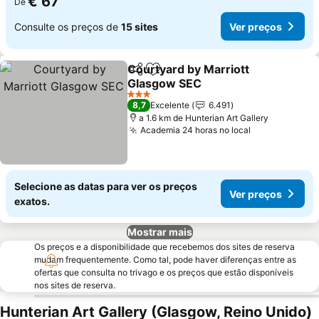
€ 67
De
Consulte os preços de
15 sites
Ver preços
Courtyard by Marriott
Partilhar
Adicionar aos favoritos
Glasgow SEC
Ver preços
3 Estrelas
8,7
Excelente
6.491
a 1.6 km de Hunterian Art Gallery
Academia 24 horas no local
Ver preços
Selecione as datas para ver os preços
Ver preços
exatos.
Mostrar mais
Os preços e a disponibilidade que recebemos dos sites de reserva
mudam frequentemente. Como tal, pode haver diferenças entre as
ofertas que consulta no trivago e os preços que estão disponíveis
nos sites de reserva.
Hunterian Art Gallery (Glasgow, Reino Unido)