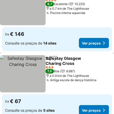
Ver preços
4 Estrelas
8,7
Excelente
15.225
a 0.7 km de The Lighthouse
Piscina interna aquecida
Ver preços
€ 146
De
Consulte os preços de
14 sites
Ver preços
Safestay Glasgow
Partilhar
Adicionar aos favoritos
Charing Cross
Ver preços
3 Estrelas
7,5
Boa
8.687
a 0.9 km de The Lighthouse
Antiga escola de dança histórica
Ver preç
€ 67
De
Consulte os preços de
5 sites
Ver preços