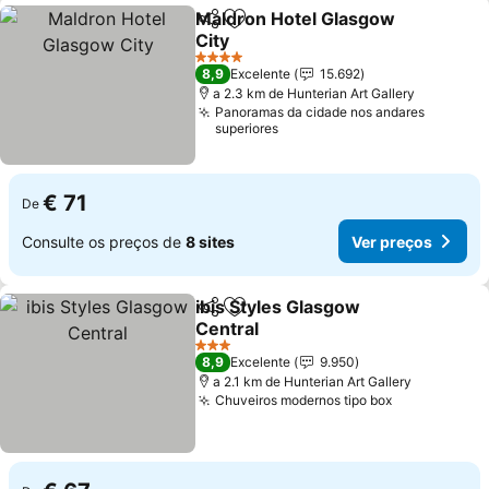
Maldron Hotel Glasgow
Partilhar
Adicionar aos favoritos
City
Ver preços
4 Estrelas
8,9
Excelente
15.692
a 2.3 km de Hunterian Art Gallery
Panoramas da cidade nos andares
superiores
€ 71
De
Consulte os preços de
8 sites
Ver preços
ibis Styles Glasgow
Partilhar
Adicionar aos favoritos
Central
Ver preços
3 Estrelas
8,9
Excelente
9.950
a 2.1 km de Hunterian Art Gallery
Chuveiros modernos tipo box
Ver preços