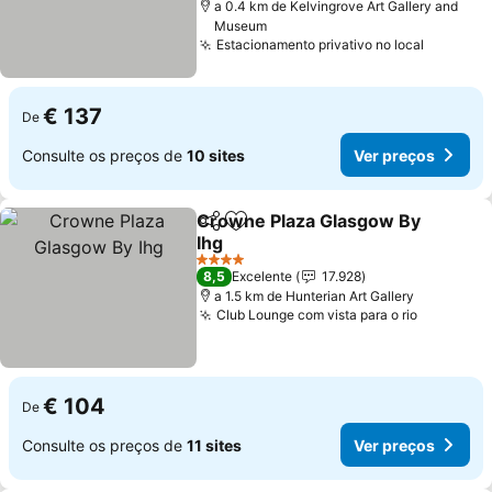
a 0.4 km de Kelvingrove Art Gallery and
Museum
Estacionamento privativo no local
Ver pre
€ 137
De
Consulte os preços de
10 sites
Ver preços
Crowne Plaza Glasgow By
Partilhar
Adicionar aos favoritos
Ihg
Ver preços
4 Estrelas
8,5
Excelente
17.928
a 1.5 km de Hunterian Art Gallery
Club Lounge com vista para o rio
Ver preç
€ 104
De
Consulte os preços de
11 sites
Ver preços