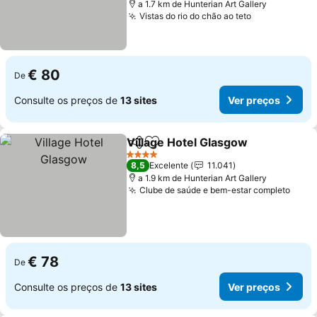
a 1.7 km de Hunterian Art Gallery
Vistas do rio do chão ao teto
Ver preços
€ 80
De
Consulte os preços de
13 sites
Ver preços
Village Hotel Glasgow
Partilhar
Adicionar aos favoritos
Ver 
4 Estrelas
8,5
Excelente
11.041
a 1.9 km de Hunterian Art Gallery
Clube de saúde e bem-estar completo
Ver 
€ 78
De
Consulte os preços de
13 sites
Ver preços