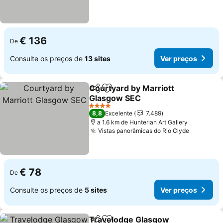
€ 136
De
Consulte os preços de
13 sites
Ver preços
Courtyard by Marriott
Partilhar
Adicionar aos favoritos
Glasgow SEC
Ver preços
4 Estrelas
8,8
Excelente
7.489
a 1.6 km de Hunterian Art Gallery
Vistas panorâmicas do Rio Clyde
Ver preç
€ 78
De
Consulte os preços de
5 sites
Ver preços
Travelodge Glasgow