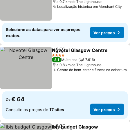
a 0.7 km de The Lighthouse
Localização histórica em Merchant City
Ver
Selecione as datas para ver os preços
Ver preços
exatos.
Novotel Glasgow Centre
Partilhar
Adicionar aos favoritos
V
4 Estrelas
8,1
Muito boa
7.616
a 0.8 km de The Lighthouse
Centro de bem-estar e fitness na cobertura
V
€ 64
De
Consulte os preços de
17 sites
Ver preços
ibis budget Glasgow
Partilhar
Adicionar aos favoritos