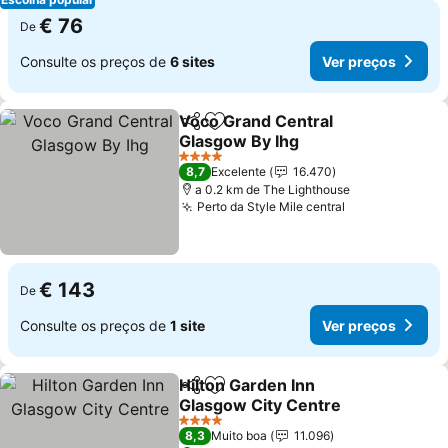
€ 76
De
Consulte os preços de
6 sites
Ver preços
Voco Grand Central
Partilhar
Adicionar aos favoritos
Glasgow By Ihg
Ver preços
4 Estrelas
8,7
Excelente
16.470
a 0.2 km de The Lighthouse
Perto da Style Mile central
Ver preços
€ 143
De
Consulte os preços de
1 site
Ver preços
Hilton Garden Inn
Partilhar
Adicionar aos favoritos
Glasgow City Centre
Ver preços
4 Estrelas
8,3
Muito boa
11.096