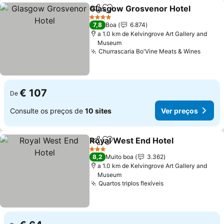
Glasgow Grosvenor Hotel
Partilhar
Adicionar aos favoritos
4 Estrelas
7,8
Boa
6.874
a 1.0 km de Kelvingrove Art Gallery and
Museum
Churrascaria Bo'Vine Meats & Wines
Ver p
€ 107
De
Consulte os preços de
10 sites
Ver preços
Royal West End Hotel
Partilhar
Adicionar aos favoritos
Ver 
3 Estrelas
8,2
Muito boa
3.362
a 1.0 km de Kelvingrove Art Gallery and
Museum
Quartos triplos flexíveis
Ver preços