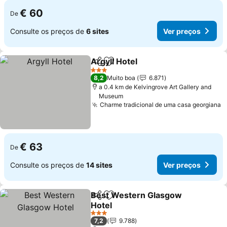
€ 60
De
Consulte os preços de
6 sites
Ver preços
Argyll Hotel
Partilhar
Adicionar aos favoritos
Ver preços
3 Estrelas
8,2
Muito boa
6.871
a 0.4 km de Kelvingrove Art Gallery and
Museum
Charme tradicional de uma casa georgiana
V
€ 63
De
Consulte os preços de
14 sites
Ver preços
Best Western Glasgow
Partilhar
Adicionar aos favoritos
Hotel
Ver preços
3 Estrelas
7,2
9.788