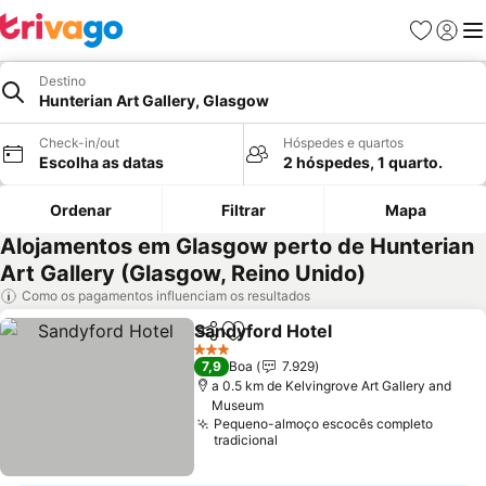
Favoritos
Iniciar
Me
Destino
Hunterian Art Gallery, Glasgow
Check-in/out
Hóspedes e quartos
Escolha as datas
2 hóspedes, 1 quarto.
Ordenar
Filtrar
Mapa
Alojamentos em Glasgow perto de Hunterian
Art Gallery (Glasgow, Reino Unido)
Como os pagamentos influenciam os resultados
Sandyford Hotel
Partilhar
Adicionar aos favoritos
Ver preço
3 Estrelas
7,9
Boa
7.929
a 0.5 km de Kelvingrove Art Gallery and
Museum
Pequeno-almoço escocês completo
tradicional