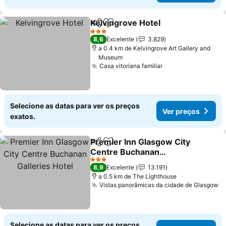
Kelvingrove Hotel
Partilhar
Adicionar aos favoritos
Ver preç
3 Estrelas
8,6
Excelente
3.829
a 0.4 km de Kelvingrove Art Gallery and
Museum
Casa vitoriana familiar
Ver preços
Selecione as datas para ver os preços
Ver preços
exatos.
Premier Inn Glasgow City
Partilhar
Adicionar aos favoritos
Centre Buchanan
Galleries Hotel
Ver preços
3 Estrelas
8,9
Excelente
13.191
a 0.5 km de The Lighthouse
Vistas panorâmicas da cidade de Glasgow
V
Selecione as datas para ver os preços