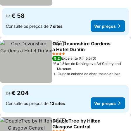
€ 58
De
Consulte os preços de
7 sites
Ver preços
One Devonshire Gardens
Partilhar
Adicionar aos favoritos
a Hotel Du Vin
Ver preços
4 Estrelas
9,2
Excelente
5.570
a 1.8 km de Kelvingrove Art Gallery and
Museum
Curiosa cabana de charutos ao ar livre
Ver 
€ 204
De
Consulte os preços de
13 sites
Ver preços
DoubleTree by Hilton
Partilhar
Adicionar aos favoritos
Glasgow Central