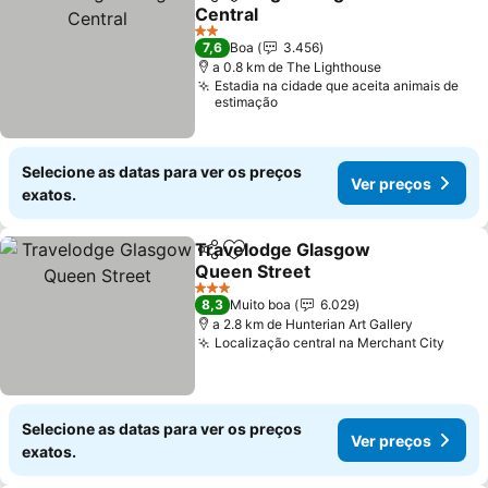
Partilhar
Adicionar aos favoritos
Central
Ver preços
2 Estrelas
7,6
Boa
3.456
a 0.8 km de The Lighthouse
Estadia na cidade que aceita animais de
estimação
Selecione as datas para ver os preços
Ver preços
exatos.
Travelodge Glasgow
Partilhar
Adicionar aos favoritos
Queen Street
Ver preços
3 Estrelas
8,3
Muito boa
6.029
a 2.8 km de Hunterian Art Gallery
Localização central na Merchant City
Ver 
Selecione as datas para ver os preços
Ver preços
exatos.