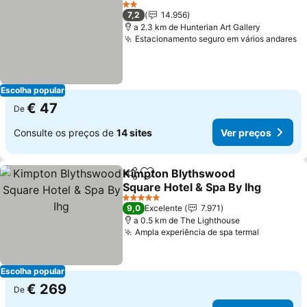
Ver p
2 Estrelas
7,2
14.956
a 2.3 km de Hunterian Art Gallery
Estacionamento seguro em vários andares
V
Escolha popular
€ 47
De
Consulte os preços de
14 sites
Ver preços
Kimpton Blythswood
Partilhar
Adicionar aos favoritos
Square Hotel & Spa By Ihg
Ver preços
5 Estrelas
9,0
Excelente
7.971
a 0.5 km de The Lighthouse
Ampla experiência de spa termal
Ver preç
Escolha popular
€ 269
De