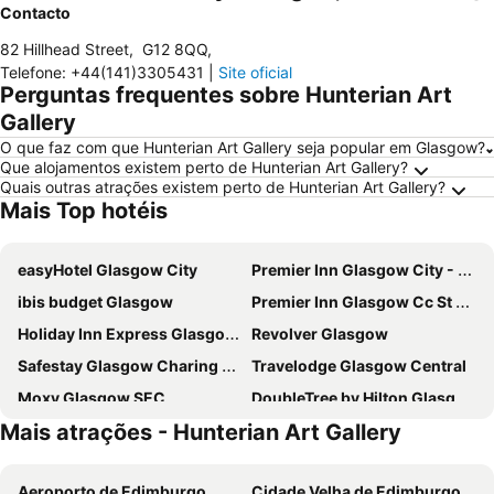
Contacto
82 Hillhead Street
,
G12 8QQ
,
Telefone
:
+44(141)3305431
|
Site oficial
Perguntas frequentes sobre Hunterian Art
Gallery
O que faz com que Hunterian Art Gallery seja popular em Glasgow?
Que alojamentos existem perto de Hunterian Art Gallery?
Quais outras atrações existem perto de Hunterian Art Gallery?
Mais Top hotéis
easyHotel Glasgow City
Premier Inn Glasgow City - George Square
ibis budget Glasgow
Premier Inn Glasgow Cc St Enoch Square
Holiday Inn Express Glasgow - City Ctr Riverside By Ihg
Revolver Glasgow
Safestay Glasgow Charing Cross
Travelodge Glasgow Central
Moxy Glasgow SEC
DoubleTree by Hilton Glasgow Central
Mais atrações - Hunterian Art Gallery
Travelodge Glasgow Queen Street
Holiday Inn Glasgow Airport by IHG
Premier Inn Glasgow City Centre South
Point A Hotel Glasgow
Aeroporto de Edimburgo
Cidade Velha de Edimburgo
citizenM Glasgow
Premier Inn Glasgow City Centre Buchanan Galleries Hotel