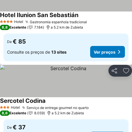
Hotel Ilunion San Sebastián
Hotel
Gastronomia espanhola tradicional
4 Estrelas
8,8
Excelente
7.184
a 5.2 km de Zubieta
€ 85
De
Consulte os preços de
13 sites
Ver preços
Partilhar
Ad
Sercotel Codina
Hotel
Serviço de entrega gourmet no quarto
3 Estrelas
8,6
Excelente
8.059
a 5.2 km de Zubieta
€ 37
De