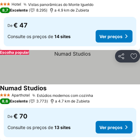
Hotel
Vistas panorâmicas do Monte Igueldo
3 Estrelas
8,7
Excelente
8.295
a 4.9 km de Zubieta
€ 47
De
Consulte os preços de
14 sites
Ver preços
Escolha popular
Partilhar
Ad
Numad Studios
Aparthotel
Estúdios modernos com cozinha
3 Estrelas
8,6
Excelente
3.773
a 4.7 km de Zubieta
€ 70
De
Consulte os preços de
13 sites
Ver preços