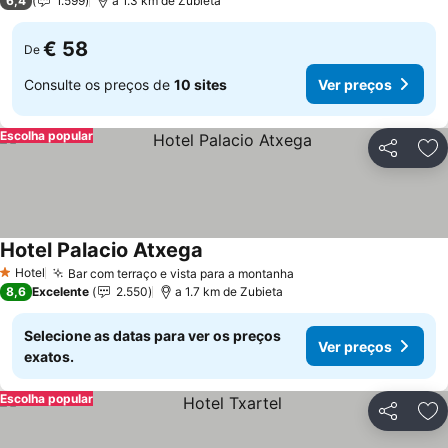
6,4
1.599
a 1.3 km de Zubieta
€ 58
De
Consulte os preços de
10 sites
Ver preços
Escolha popular
Partilhar
Ad
Hotel Palacio Atxega
Hotel
Bar com terraço e vista para a montanha
1 Estrelas
8,6
Excelente
2.550
a 1.7 km de Zubieta
Selecione as datas para ver os preços
Ver preços
exatos.
Escolha popular
Partilhar
Ad