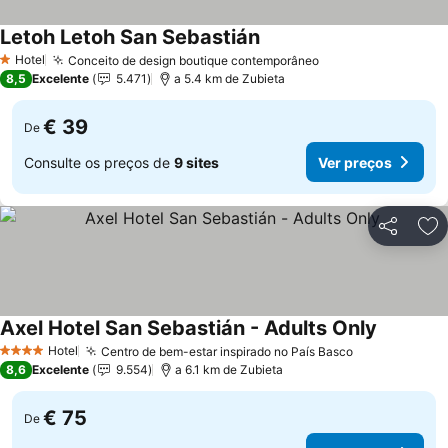
Letoh Letoh San Sebastián
Hotel
Conceito de design boutique contemporâneo
1 Estrelas
8,5
Excelente
5.471
a 5.4 km de Zubieta
€ 39
De
Consulte os preços de
9 sites
Ver preços
Partilhar
Ad
Axel Hotel San Sebastián - Adults Only
Hotel
Centro de bem-estar inspirado no País Basco
4 Estrelas
8,6
Excelente
9.554
a 6.1 km de Zubieta
€ 75
De