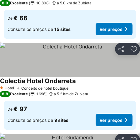
8,9
Excelente
10.808
a 5.0 km de Zubieta
€ 66
De
Consulte os preços de
15 sites
Ver preços
Partilhar
Ad
Colectia Hotel Ondarreta
Hotel
Conceito de hotel boutique
1 Estrelas
8,8
Excelente
1.696
a 5.2 km de Zubieta
€ 97
De
Consulte os preços de
9 sites
Ver preços