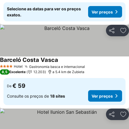
Selecione as datas para ver os preços
Ver preços
exatos.
Partilhar
Ad
Barceló Costa Vasca
Hotel
Gastronomia basca e internacional
4 Estrelas
8,5
Excelente
12.203
a 5.4 km de Zubieta
€ 59
De
Consulte os preços de
18 sites
Ver preços
Partilhar
Ad