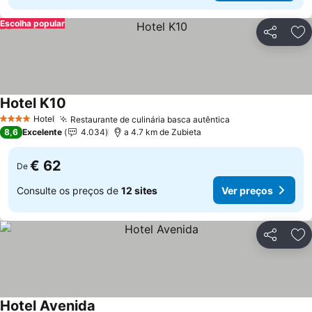
Escolha popular
Partilhar
Ad
Hotel K10
Hotel
Restaurante de culinária basca autêntica
4 Estrelas
8,6
Excelente
4.034
a 4.7 km de Zubieta
€ 62
De
Consulte os preços de
12 sites
Ver preços
Partilhar
Ad
Hotel Avenida