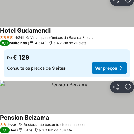
Partilhar
Ad
Hotel Gudamendi
Hotel
Vistas panorâmicas da Baía da Biscaia
4 Estrelas
8,0
Muito boa
4.340
a 4.7 km de Zubieta
€ 129
De
Consulte os preços de
9 sites
Ver preços
Partilhar
Ad
Pension Beizama
Hotel
Restaurante basco tradicional no local
2 Estrelas
7,5
Boa
645
a 6.3 km de Zubieta