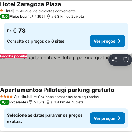
Hotel Zaragoza Plaza
Hotel
Aluguel de bicicletas conveniente
1 Estrelas
8,0
Muito boa
4.199
a 6.3 km de Zubieta
€ 78
De
Consulte os preços de
6 sites
Ver preços
Escolha popular
Partilhar
Ad
Apartamentos Pillotegi parking gratuito
Aparthotel
Cozinhas compactas bem equipadas
4 Estrelas
8,6
Excelente
2.152
a 3.4 km de Zubieta
Selecione as datas para ver os preços
Ver preços
exatos.