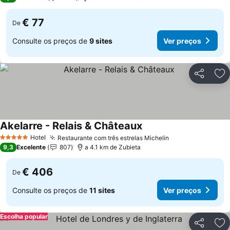
€ 77
De
Consulte os preços de
9 sites
Ver preços
Partilhar
Ad
Akelarre - Relais & Châteaux
Hotel
Restaurante com três estrelas Michelin
5 Estrelas
9,3
Excelente
807
a 4.1 km de Zubieta
€ 406
De
Consulte os preços de
11 sites
Ver preços
Escolha popular
Partilhar
Ad