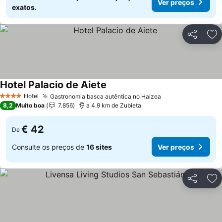
Ver preços
exatos.
Partilhar
Ad
Hotel Palacio de Aiete
Hotel
Gastronomia basca autêntica no Haizea
4 Estrelas
8,2
Muito boa
7.856
a 4.9 km de Zubieta
€ 42
De
Consulte os preços de
16 sites
Ver preços
Partilhar
Ad