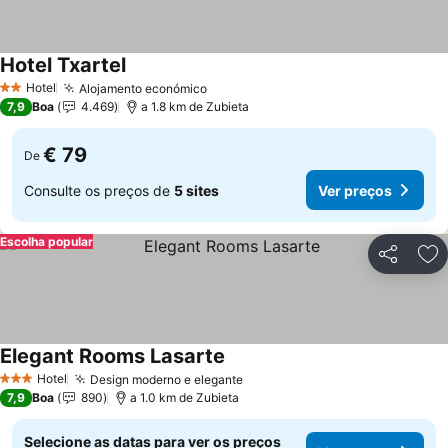
Hotel Txartel
Hotel
Alojamento económico
2 Estrelas
7,9
Boa
4.469
a 1.8 km de Zubieta
€ 79
De
Consulte os preços de
5 sites
Ver preços
Escolha popular
Partilhar
Ad
Elegant Rooms Lasarte
Hotel
Design moderno e elegante
3 Estrelas
7,9
Boa
890
a 1.0 km de Zubieta
Selecione as datas para ver os preços