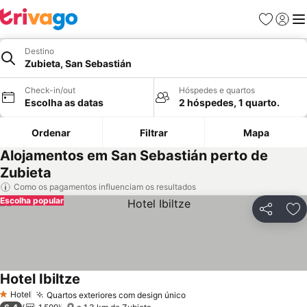
Favoritos
Iniciar
Me
Destino
Zubieta, San Sebastián
Check-in/out
Hóspedes e quartos
Escolha as datas
2 hóspedes, 1 quarto.
Ordenar
Filtrar
Mapa
Alojamentos em San Sebastián perto de
Zubieta
Como os pagamentos influenciam os resultados
Escolha popular
Partilhar
Ad
Hotel Ibiltze
Hotel
Quartos exteriores com design único
1 Estrelas