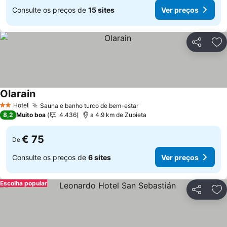
Consulte os preços de
15 sites
Ver preços
Partilhar
Ad
Olarain
Hotel
Sauna e banho turco de bem-estar
2 Estrelas
8,2
Muito boa
4.436
a 4.9 km de Zubieta
€ 75
De
Consulte os preços de
6 sites
Ver preços
Escolha popular
Partilhar
Ad