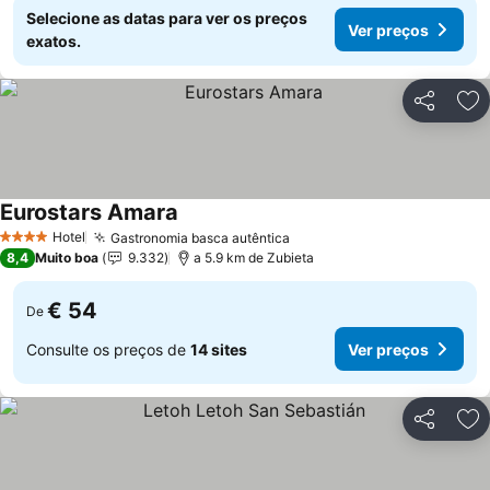
Selecione as datas para ver os preços
Ver preços
exatos.
Partilhar
Ad
Eurostars Amara
Hotel
Gastronomia basca autêntica
4 Estrelas
8,4
Muito boa
9.332
a 5.9 km de Zubieta
€ 54
De
Consulte os preços de
14 sites
Ver preços
Partilhar
Ad