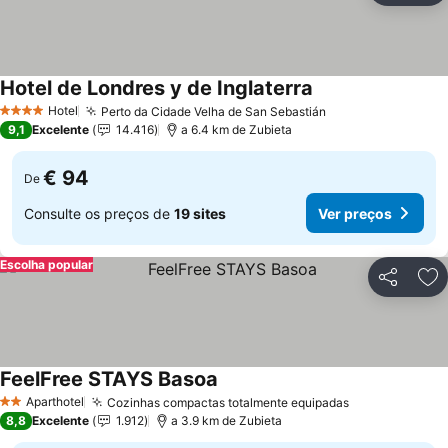
Hotel de Londres y de Inglaterra
Hotel
Perto da Cidade Velha de San Sebastián
4 Estrelas
9,1
Excelente
14.416
a 6.4 km de Zubieta
€ 94
De
Consulte os preços de
19 sites
Ver preços
Escolha popular
Partilhar
Ad
FeelFree STAYS Basoa
Aparthotel
Cozinhas compactas totalmente equipadas
2 Estrelas
8,8
Excelente
1.912
a 3.9 km de Zubieta