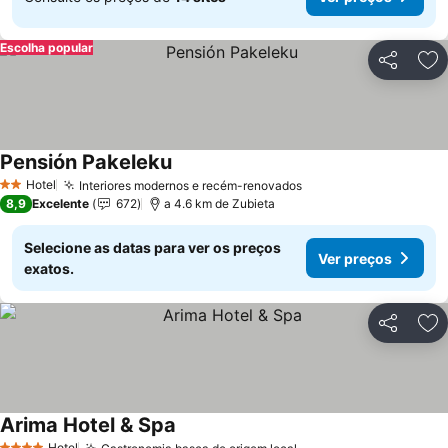
Escolha popular
Partilhar
Ad
Pensión Pakeleku
Hotel
Interiores modernos e recém-renovados
2 Estrelas
8,9
Excelente
672
a 4.6 km de Zubieta
Selecione as datas para ver os preços
Ver preços
exatos.
Partilhar
Ad
Arima Hotel & Spa
Hotel