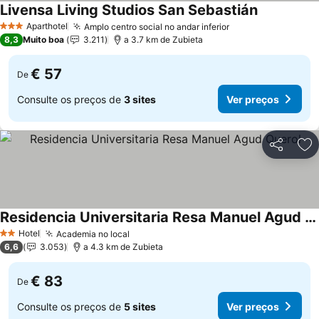
Livensa Living Studios San Sebastián
Aparthotel
Amplo centro social no andar inferior
3 Estrelas
8,3
Muito boa
3.211
a 3.7 km de Zubieta
€ 57
De
Consulte os preços de
3 sites
Ver preços
Partilhar
Ad
Residencia Universitaria Resa Manuel Agud Querol
Hotel
Academia no local
2 Estrelas
6,6
3.053
a 4.3 km de Zubieta
€ 83
De
Consulte os preços de
5 sites
Ver preços