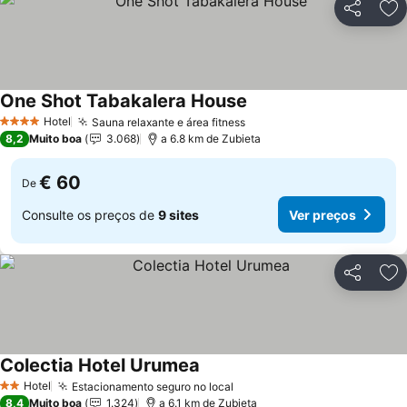
Partilhar
Ad
One Shot Tabakalera House
Hotel
Sauna relaxante e área fitness
4 Estrelas
8,2
Muito boa
3.068
a 6.8 km de Zubieta
€ 60
De
Consulte os preços de
9 sites
Ver preços
Partilhar
Ad
Colectia Hotel Urumea
Hotel
Estacionamento seguro no local
2 Estrelas
8,4
Muito boa
1.324
a 6.1 km de Zubieta