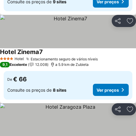
Consulte os preços de
9 sites
Ver preços
Partilhar
Ad
Hotel Zinema7
Hotel
Estacionamento seguro de vários níveis
4 Estrelas
9,1
Excelente
12.008
a 5.9 km de Zubieta
€ 66
De
Consulte os preços de
8 sites
Ver preços
Partilhar
Ad