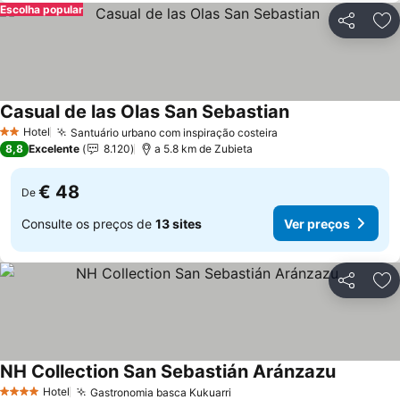
Escolha popular
Partilhar
Ad
Casual de las Olas San Sebastian
Hotel
Santuário urbano com inspiração costeira
2 Estrelas
8,8
Excelente
8.120
a 5.8 km de Zubieta
€ 48
De
Consulte os preços de
13 sites
Ver preços
Partilhar
Ad
NH Collection San Sebastián Aránzazu
Hotel
Gastronomia basca Kukuarri
4 Estrelas