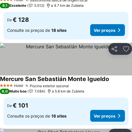
Gastronomia basca de origem local
4 Estrelas
9,1
Excelente
5.512
a 4.7 km de Zubieta
€ 128
De
Consulte os preços de
18 sites
Ver preços
Partilhar
Ad
Mercure San Sebastián Monte Igueldo
Hotel
Piscina exterior sazonal
4 Estrelas
8,0
Muito boa
7.084
a 5.8 km de Zubieta
€ 101
De
Consulte os preços de
16 sites
Ver preços