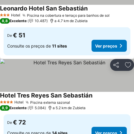
Leonardo Hotel San Sebastián
Hotel
Piscina na cobertura e terraço para banhos de sol
3 Estrelas
8,8
Excelente
10.487
a 4.7 km de Zubieta
€ 51
De
Consulte os preços de
11 sites
Ver preços
Partilhar
Ad
Hotel Tres Reyes San Sebastián
Hotel
Piscina externa sazonal
4 Estrelas
8,9
Excelente
5.084
a 5.2 km de Zubieta
€ 72
De
Consulte os preços de
14 sites
Ver preços