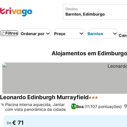
Destino
Filtros
Ordenar por
Preço
Barnton
Can
Alojamentos em Edimburgo
Leonardo Edinburgh Murrayfield
3 Estrelas
Ver preços
Piscina interna aquecida, Jantar
Boa
(11.107 pontuações)
7,9
com vista panorâmica da cidade
Ver preços
€ 71
De