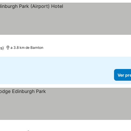
trelas
Ver preços
s)
a 3.8 km de Barnton
Ver pr