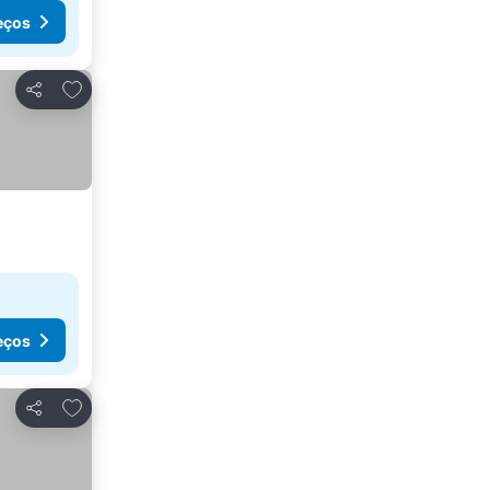
eços
Adicionar aos favoritos
Partilhar
eços
Adicionar aos favoritos
Partilhar