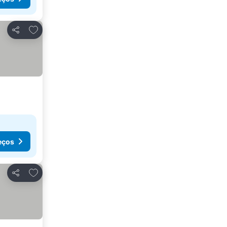
Adicionar aos favoritos
Partilhar
eços
Adicionar aos favoritos
Partilhar