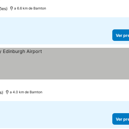
trelas
Ver preços
ões)
a 6.6 km de Barnton
Ver pr
s)
a 4.0 km de Barnton
Ver pr