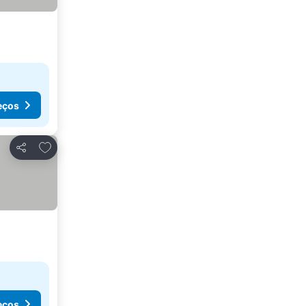
eços
Adicionar aos favoritos
Partilhar
eços