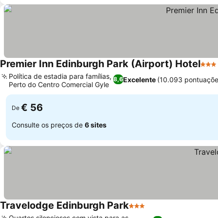
Premier Inn Edinburgh Park (Airport) Hotel
3 Es
Política de estadia para famílias,
Excelente
(10.093 pontuaçõe
8,6
Perto do Centro Comercial Gyle
Ver preços
€ 56
De
Consulte os preços de
6 sites
Travelodge Edinburgh Park
3 Estrelas
Ver preços
Quartos silenciosos com vista para as