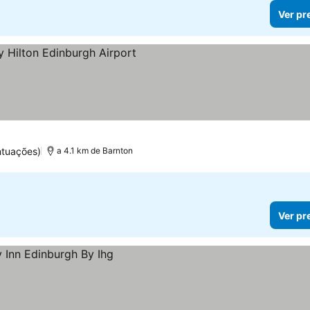
Ver pr
eços
ntuações)
a 4.1 km de Barnton
Ver pr