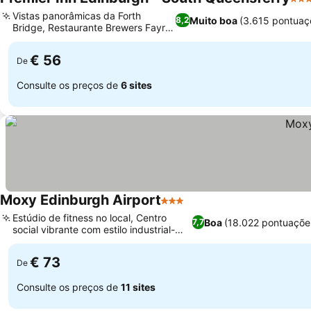
3 Es
Vistas panorâmicas da Forth
Muito boa
(3.615 pontuaç
8,2
Bridge, Restaurante Brewers Fayre
Ver preços
no local
€ 56
De
Consulte os preços de
6 sites
Moxy Edinburgh Airport
3 Estrelas
Ver preços
Estúdio de fitness no local, Centro
Boa
(18.022 pontuaçõe
7,7
social vibrante com estilo industrial-
Ver preços
chique
€ 73
De
Consulte os preços de
11 sites