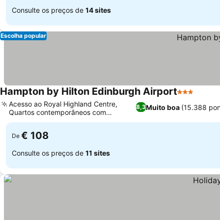
Consulte os preços de
14 sites
Escolha popular
Hampton by Hilton Edinburgh Airport
3 Estrelas
Ver pr
Acesso ao Royal Highland Centre,
Muito boa
(15.388 po
8,3
Quartos contemporâneos com
Ver preços
isolamento acústico
€ 108
De
Consulte os preços de
11 sites