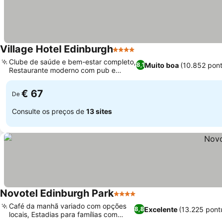
Village Hotel Edinburgh
4 Estrelas
Ver preços
Clube de saúde e bem-estar completo,
Muito boa
(10.852 pon
8,1
Restaurante moderno com pub e
Ver preços
grelhados
€ 67
De
Consulte os preços de
13 sites
Novotel Edinburgh Park
4 Estrelas
Ver preços
Café da manhã variado com opções
Excelente
(13.225 pont
8,8
locais, Estadias para famílias com