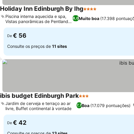
Holiday Inn Edinburgh By Ihg
4 Estrelas
Ver preços
Piscina interna aquecida e spa,
Muito boa
(17.398 pontuaç
8,0
Vistas panorâmicas de Pentland
Ver preços
Hills
€ 56
De
Consulte os preços de
11 sites
ibis budget Edinburgh Park
3 Estrelas
Ver preços
Jardim de cerveja e terraço ao ar
Boa
(17.079 pontuações)
7,7
livre, Buffet continental à vontade
Ver preços
€ 42
De
Consulte os preços de
13 sites