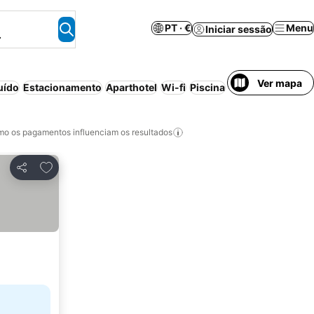
PT · €
Menu
Iniciar sessão
.
Ver mapa
uído
Estacionamento
Aparthotel
Wi-fi
Piscina
Bed & Breakfast
C
o os pagamentos influenciam os resultados
Adicionar aos favoritos
Partilhar