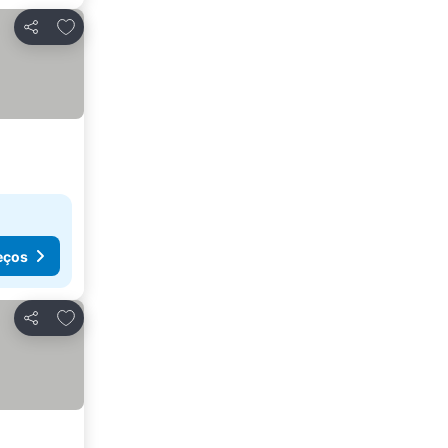
Adicionar aos favoritos
Partilhar
eços
Adicionar aos favoritos
Partilhar