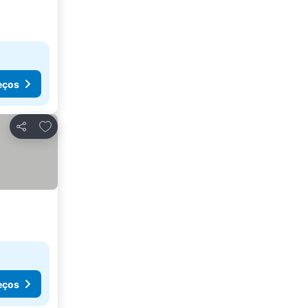
eços
Adicionar aos favoritos
Partilhar
eços