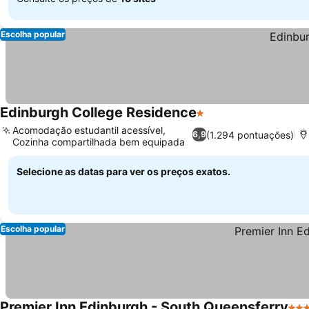
Escolha popular
Edinburgh College Residence
1 Estrelas
Ver preços
Acomodação estudantil acessível,
(1.294 pontuações)
6,9
Cozinha compartilhada bem equipada
Ver preços
Selecione as datas para ver os preços exatos.
Escolha popular
Premier Inn Edinburgh - South Queensferry