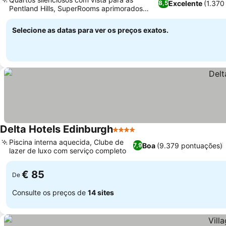
Excelente
(1.370
8,5
Pentland Hills, SuperRooms aprimorados
Ver preços
com máquinas de café
Selecione as datas para ver os preços exatos.
Delta Hotels Edinburgh
4 Estrelas
Ver preços
Piscina interna aquecida, Clube de
Boa
(9.379 pontuações)
7,9
lazer de luxo com serviço completo
Ver preços
€ 85
De
Consulte os preços de
14 sites