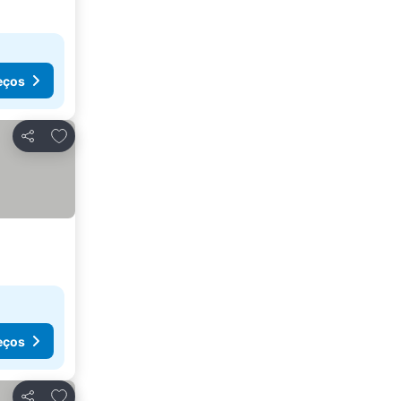
eços
Adicionar aos favoritos
Partilhar
eços
Adicionar aos favoritos