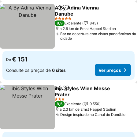
A By Adina Vienna
Partilhar
Adicionar aos favoritos
Danube
5 Estrelas
8,9
Excelente
843
a 2.6 km de Ernst Happel Stadion
Bar na cobertura com vistas panorâmicas da
cidade
€ 151
De
Consulte os preços de
6 sites
Ver preços
ibis Styles Wien Messe
Partilhar
Adicionar aos favoritos
Prater
3 Estrelas
8,5
Excelente
9.550
a 2.3 km de Ernst Happel Stadion
Design inspirado no Canal do Danúbio