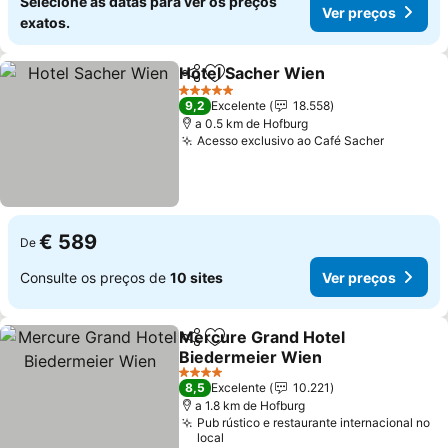
Selecione as datas para ver os preços
Ver preços
exatos.
Hotel Sacher Wien
Partilhar
Adicionar aos favoritos
5 Estrelas
9,2
Excelente
18.558
a 0.5 km de Hofburg
Acesso exclusivo ao Café Sacher
€ 589
De
Consulte os preços de
10 sites
Ver preços
Mercure Grand Hotel
Partilhar
Adicionar aos favoritos
Biedermeier Wien
4 Estrelas
8,5
Excelente
10.221
a 1.8 km de Hofburg
Pub rústico e restaurante internacional no
local