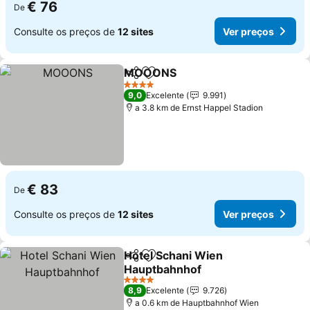
€ 76
De
Consulte os preços de
12 sites
Ver preços
MOOONS
Partilhar
Adicionar aos favoritos
4 Estrelas
9,0
Excelente
9.991
a 3.8 km de Ernst Happel Stadion
€ 83
De
Consulte os preços de
12 sites
Ver preços
Hotel Schani Wien
Partilhar
Adicionar aos favoritos
Hauptbahnhof
4 Estrelas
8,9
Excelente
9.726
a 0.6 km de Hauptbahnhof Wien