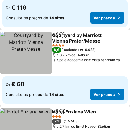
€ 119
De
Consulte os preços de
14 sites
Ver preços
Courtyard by Marriott
Partilhar
Adicionar aos favoritos
Vienna Prater/Messe
4 Estrelas
8,6
Excelente
9.088
a 3.7 km de Hofburg
Spa e academia com vista panorâmica
€ 68
De
Consulte os preços de
14 sites
Ver preços
Hotel Enziana Wien
Partilhar
Adicionar aos favoritos
3 Estrelas
7,1
9.908
a 2.7 km de Ernst Happel Stadion