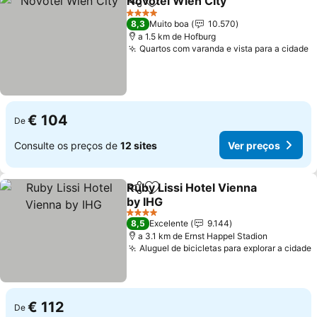
Novotel Wien City
Partilhar
Adicionar aos favoritos
4 Estrelas
8,3
Muito boa
10.570
a 1.5 km de Hofburg
Quartos com varanda e vista para a cidade
€ 104
De
Consulte os preços de
12 sites
Ver preços
Ruby Lissi Hotel Vienna
Partilhar
Adicionar aos favoritos
by IHG
4 Estrelas
8,5
Excelente
9.144
a 3.1 km de Ernst Happel Stadion
Aluguel de bicicletas para explorar a cidade
€ 112
De