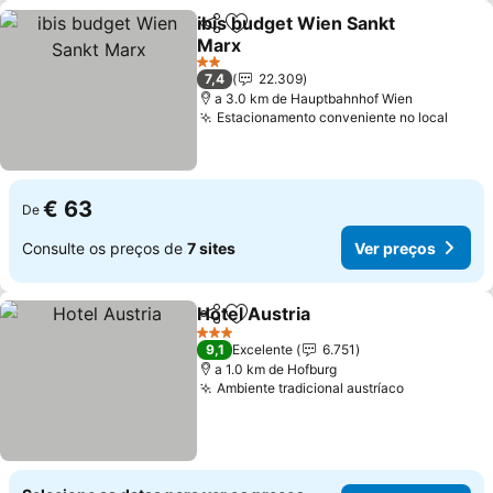
ibis budget Wien Sankt
Partilhar
Adicionar aos favoritos
Marx
2 Estrelas
7,4
22.309
a 3.0 km de Hauptbahnhof Wien
Estacionamento conveniente no local
€ 63
De
Consulte os preços de
7 sites
Ver preços
Hotel Austria
Partilhar
Adicionar aos favoritos
3 Estrelas
9,1
Excelente
6.751
a 1.0 km de Hofburg
Ambiente tradicional austríaco