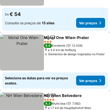
€ 54
De
Consulte os preços de
15 sites
Ver preços
Motel One Wien-Prater
Partilhar
Adicionar aos favoritos
3 Estrelas
8,9
Excelente
12.436
a 3.0 km de Hofburg
Elementos de design inspirados no Prater
Selecione as datas para ver os preços
Ver preços
exatos.
NH Wien Belvedere
Partilhar
Adicionar aos favoritos
4 Estrelas
8,3
Muito boa
7.582
a 1.7 km de Hauptbahnhof Wien