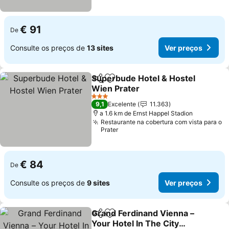
€ 91
De
Consulte os preços de
13 sites
Ver preços
Superbude Hotel & Hostel
Partilhar
Adicionar aos favoritos
Wien Prater
3 Estrelas
9,1
Excelente
11.363
a 1.6 km de Ernst Happel Stadion
Restaurante na cobertura com vista para o
Prater
€ 84
De
Consulte os preços de
9 sites
Ver preços
Grand Ferdinand Vienna –
Partilhar
Adicionar aos favoritos
Your Hotel In The City