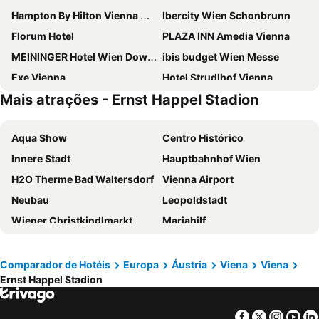
Hampton By Hilton Vienna City West
Ibercity Wien Schonbrunn
Florum Hotel
PLAZA INN Amedia Vienna
MEININGER Hotel Wien Downtown Sissi
ibis budget Wien Messe
Exe Vienna
Hotel Strudlhof Vienna
Mais atrações - Ernst Happel Stadion
ibis Wien Mariahilf
H+ Hotel Wien
Hilton Vienna Waterfront
Hotel Hadrigan
Aqua Show
Centro Histórico
JUFA Hotel Wien City
Appartement-Hotel an der Riemergasse
Innere Stadt
Hauptbahnhof Wien
Melia Vienna
Doubletree by Hilton Vienna Schonbrunn
H2O Therme Bad Waltersdorf
Vienna Airport
Hotel Post Wien
a&o Wien Hauptbahnhof
Neubau
Leopoldstadt
ibis budget Wien Sankt Marx
NH Wien City
Wiener Christkindlmarkt
Mariahilf
Holiday Inn Vienna City By Ihg
ibis Styles Wien Messe Prater
Landstraße
Hofburg
ibis Wien Hauptbahnhof
Aparthotel - Smart Apart Living
Staatsoper
Liesing
Aparthotel Adagio Vienna City
Hotel Schani Wien Hauptbahnhof
Comparador de Hotéis
Europa
Áustria
Viena
Viena
Ernst Happel Stadion
Wien Mitte - The Mall
Prefeitura de Viena
NH Wien Belvedere
Campanile Vienna South
Rathauspark
Stephansdom
Garner Hotel Vienna by IHG
Hotel Enziana Wien
Facebook
Twitter
Insta
Yo