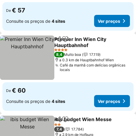
€ 57
De
Consulte os preços de
4 sites
Ver preços
Premier Inn Wien City
Partilhar
Adicionar aos favoritos
Hauptbahnhof
4 Estrelas
8,4
Muito boa
17.119
a 0.3 km de Hauptbahnhof Wien
Café da manhã com delícias orgânicas
locais
€ 60
De
Consulte os preços de
4 sites
Ver preços
ibis budget Wien Messe
Partilhar
Adicionar aos favoritos
2 Estrelas
7,4
17.784
a 2.9 km de Hofburg