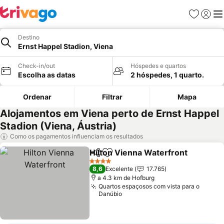
Favoritos
Iniciar
Me
Destino
Ernst Happel Stadion, Viena
Check-in/out
Hóspedes e quartos
Escolha as datas
2 hóspedes, 1 quarto.
Ordenar
Filtrar
Mapa
Alojamentos em Viena perto de Ernst Happel
Stadion (Viena, Áustria)
Como os pagamentos influenciam os resultados
Hilton Vienna Waterfront
Partilhar
Adicionar aos favoritos
4 Estrelas
8,6
Excelente
17.765
a 4.3 km de Hofburg
Quartos espaçosos com vista para o
Danúbio