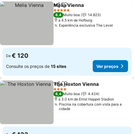
Melia Vienna
Partilhar
Adicionar aos favoritos
5 Estrelas
8,4
Muito boa
14.823
a 4.5 km de Hofburg
Experiência exclusiva The Level
€ 120
De
Consulte os preços de
15 sites
Ver preços
The Hoxton Vienna
Partilhar
Adicionar aos favoritos
4 Estrelas
8,4
Muito boa
4.424
a 3.0 km de Ernst Happel Stadion
Piscina na cobertura com vista para a
cidade