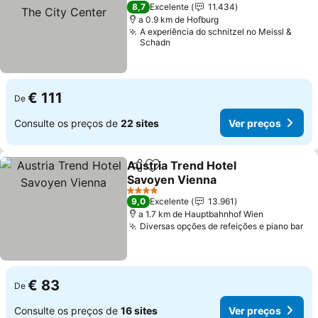
Center
8,7
Excelente
11.434
a 0.9 km de Hofburg
A experiência do schnitzel no Meissl &
Schadn
€ 111
De
Consulte os preços de
22 sites
Ver preços
Austria Trend Hotel
Partilhar
Adicionar aos favoritos
Savoyen Vienna
4 Estrelas
9,0
Excelente
13.961
a 1.7 km de Hauptbahnhof Wien
Diversas opções de refeições e piano bar
€ 83
De
Consulte os preços de
16 sites
Ver preços