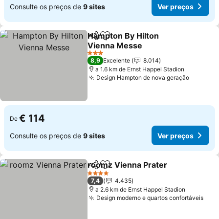
Consulte os preços de
9 sites
Ver preços
Hampton By Hilton
Partilhar
Adicionar aos favoritos
Vienna Messe
3 Estrelas
8,9
Excelente
8.014
a 1.6 km de Ernst Happel Stadion
Design Hampton de nova geração
€ 114
De
Consulte os preços de
9 sites
Ver preços
roomz Vienna Prater
Partilhar
Adicionar aos favoritos
4 Estrelas
7,4
4.435
a 2.6 km de Ernst Happel Stadion
Design moderno e quartos confortáveis