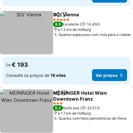
SO/ Vienna
Partilhar
Adicionar aos favoritos
5 Estrelas
9,0
Excelente
14.450
a 1.3 km de Hofburg
Quartos espaçosos com vista para a cidade
€ 193
De
Consulte os preços de
16 sites
Ver preços
MEININGER Hotel Wien
Partilhar
Adicionar aos favoritos
Downtown Franz
3 Estrelas
8,2
Muito boa
22.573
a 1.7 km de Hofburg
Quartos com fotos panorâmicas de Viena