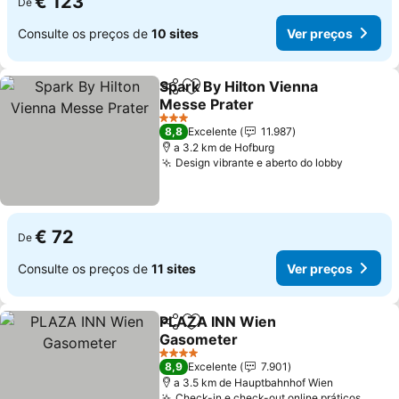
€ 123
De
Consulte os preços de
10 sites
Ver preços
Spark By Hilton Vienna
Partilhar
Adicionar aos favoritos
Messe Prater
3 Estrelas
8,8
Excelente
11.987
a 3.2 km de Hofburg
Design vibrante e aberto do lobby
€ 72
De
Consulte os preços de
11 sites
Ver preços
PLAZA INN Wien
Partilhar
Adicionar aos favoritos
Gasometer
4 Estrelas
8,9
Excelente
7.901
a 3.5 km de Hauptbahnhof Wien
Check-in e check-out online práticos