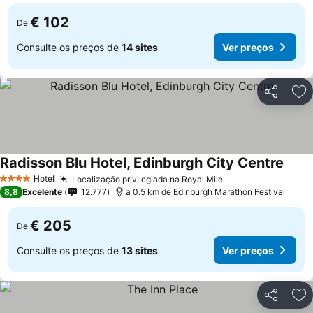
€ 102
De
Consulte os preços de
14 sites
Ver preços
Partilhar
Ad
Radisson Blu Hotel, Edinburgh City Centre
Hotel
Localização privilegiada na Royal Mile
4 Estrelas
8,8
Excelente
12.777
a 0.5 km de Edinburgh Marathon Festival
€ 205
De
Consulte os preços de
13 sites
Ver preços
Partilhar
Ad