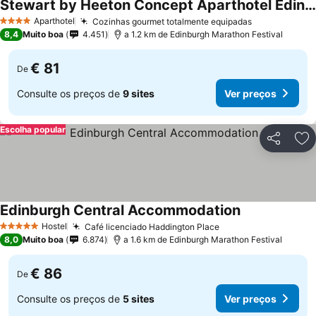
Stewart by Heeton Concept Aparthotel Edinburgh
Aparthotel
Cozinhas gourmet totalmente equipadas
4 Estrelas
8,4
Muito boa
4.451
a 1.2 km de Edinburgh Marathon Festival
€ 81
De
Consulte os preços de
9 sites
Ver preços
Escolha popular
Partilhar
Ad
Edinburgh Central Accommodation
Hostel
Café licenciado Haddington Place
5 Estrelas
8,0
Muito boa
6.874
a 1.6 km de Edinburgh Marathon Festival
€ 86
De
Consulte os preços de
5 sites
Ver preços