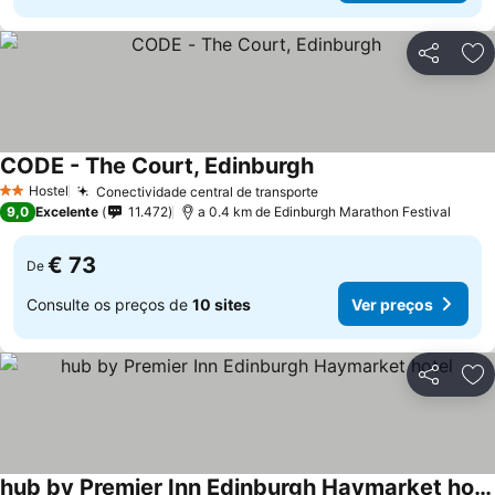
Partilhar
Ad
CODE - The Court, Edinburgh
Hostel
Conectividade central de transporte
2 Estrelas
9,0
Excelente
11.472
a 0.4 km de Edinburgh Marathon Festival
€ 73
De
Consulte os preços de
10 sites
Ver preços
Partilhar
Ad
hub by Premier Inn Edinburgh Haymarket hotel