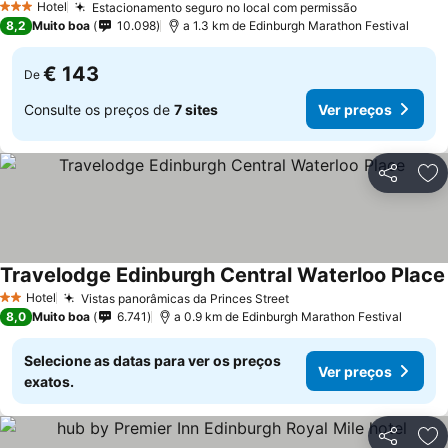
Hotel
Estacionamento seguro no local com permissão
3 Estrelas
8,2
Muito boa
10.098
a 1.3 km de Edinburgh Marathon Festival
€ 143
De
Consulte os preços de
7 sites
Ver preços
Partilhar
Ad
Travelodge Edinburgh Central Waterloo Place
Hotel
Vistas panorâmicas da Princes Street
2 Estrelas
8,0
Muito boa
6.741
a 0.9 km de Edinburgh Marathon Festival
Selecione as datas para ver os preços
Ver preços
exatos.
Partilhar
Ad