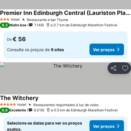
Premier Inn Edinburgh Central (Lauriston Place) hotel
Hotel
Restaurante e bar Thyme
3 Estrelas
8,3
Muito boa
7.146
a 0.7 km de Edinburgh Marathon Festival
€ 56
De
Consulte os preços de
6 sites
Ver preços
Partilhar
Ad
The Witchery
Hotel
Restaurantes requintados à luz de velas
5 Estrelas
8,8
Excelente
6.016
a 0.5 km de Edinburgh Marathon Festival
Selecione as datas para ver os preços
Ver preços
exatos.