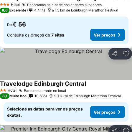
Hotel
Panoramas da cidade nos andares superiores
3 Estrelas
8,6
Excelente
4.414
a 1.5 km de Edinburgh Marathon Festival
€ 56
De
Consulte os preços de
7 sites
Ver preços
Partilhar
Ad
Travelodge Edinburgh Central
Hotel
Bar e restaurante no local
2 Estrelas
8,1
Muito boa
10.685
a 0.6 km de Edinburgh Marathon Festival
Selecione as datas para ver os preços
Ver preços
exatos.