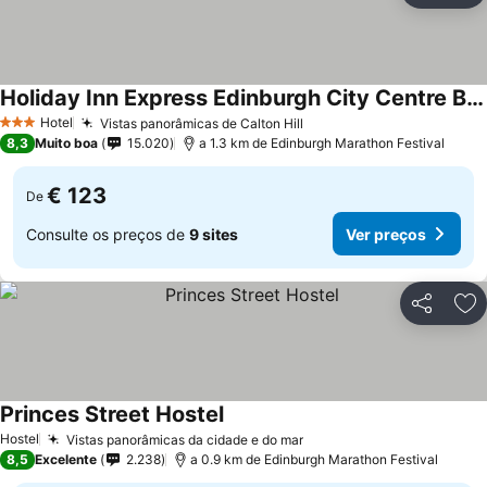
Holiday Inn Express Edinburgh City Centre By Ihg
Hotel
Vistas panorâmicas de Calton Hill
3 Estrelas
8,3
Muito boa
15.020
a 1.3 km de Edinburgh Marathon Festival
€ 123
De
Consulte os preços de
9 sites
Ver preços
Partilhar
Ad
Princes Street Hostel
Hostel
Vistas panorâmicas da cidade e do mar
8,5
Excelente
2.238
a 0.9 km de Edinburgh Marathon Festival