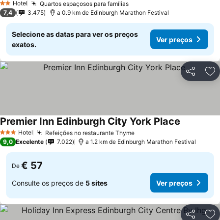
Hotel
Quartos espaçosos para famílias
2 Estrelas
7,4
3.475
a 0.9 km de Edinburgh Marathon Festival
Selecione as datas para ver os preços
Ver preços
exatos.
Partilhar
Ad
Premier Inn Edinburgh City York Place
Hotel
Refeições no restaurante Thyme
3 Estrelas
9,0
Excelente
7.022
a 1.2 km de Edinburgh Marathon Festival
€ 57
De
Consulte os preços de
5 sites
Ver preços
Partilhar
Ad