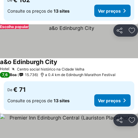
€ 162
De
Consulte os preços de
13 sites
Ver preços
Escolha popular
Partilhar
Ad
a&o Edinburgh City
Hotel
Centro social histórico na Cidade Velha
7,6
Boa
15.736
a 0.4 km de Edinburgh Marathon Festival
€ 71
De
Consulte os preços de
13 sites
Ver preços
Partilhar
Ad