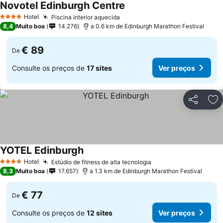
Novotel Edinburgh Centre
Hotel
Piscina interior aquecida
4 Estrelas
8,4
Muito boa
14.276
a 0.6 km de Edinburgh Marathon Festival
€ 89
De
Consulte os preços de
17 sites
Ver preços
Partilhar
Ad
YOTEL Edinburgh
Hotel
Estúdio de fitness de alta tecnologia
4 Estrelas
8,3
Muito boa
17.657
a 1.3 km de Edinburgh Marathon Festival
€ 77
De
Consulte os preços de
12 sites
Ver preços