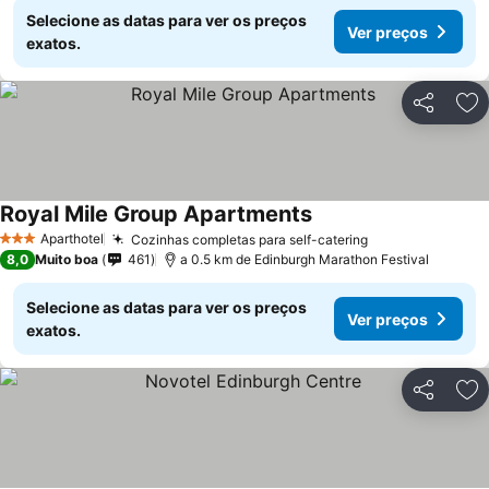
Selecione as datas para ver os preços
Ver preços
exatos.
Partilhar
Ad
Royal Mile Group Apartments
Aparthotel
Cozinhas completas para self-catering
3 Estrelas
8,0
Muito boa
461
a 0.5 km de Edinburgh Marathon Festival
Selecione as datas para ver os preços
Ver preços
exatos.
Partilhar
Ad