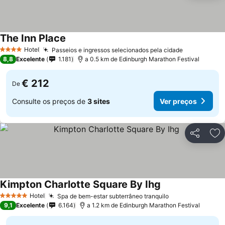
The Inn Place
Hotel
Passeios e ingressos selecionados pela cidade
4 Estrelas
8,8
Excelente
1.181
a 0.5 km de Edinburgh Marathon Festival
€ 212
De
Consulte os preços de
3 sites
Ver preços
Partilhar
Ad
Kimpton Charlotte Square By Ihg
Hotel
Spa de bem-estar subterrâneo tranquilo
5 Estrelas
9,1
Excelente
6.164
a 1.2 km de Edinburgh Marathon Festival