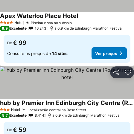
Apex Waterloo Place Hotel
Hotel
Piscina e spa no subsolo
4 Estrelas
8,9
Excelente
16.243
a 0.9 km de Edinburgh Marathon Festival
€ 99
De
Consulte os preços de
14 sites
Ver preços
Partilhar
Ad
hub by Premier Inn Edinburgh City Centre (Rose Street) hotel
Hotel
Localização central na Rose Street
3 Estrelas
8,7
Excelente
8.414
a 0.9 km de Edinburgh Marathon Festival
€ 59
De