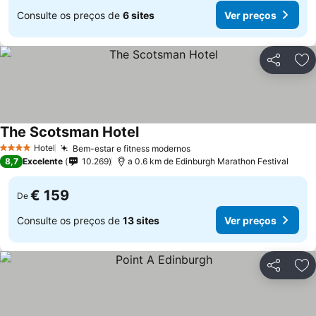
Consulte os preços de
6 sites
Ver preços
Partilhar
Ad
The Scotsman Hotel
Hotel
Bem-estar e fitness modernos
4 Estrelas
8,7
Excelente
10.269
a 0.6 km de Edinburgh Marathon Festival
€ 159
De
Consulte os preços de
13 sites
Ver preços
Partilhar
Ad