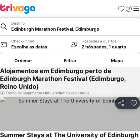
Favoritos
Iniciar
Me
Destino
Edinburgh Marathon Festival, Edimburgo
Check-in/out
Hóspedes e quartos
Escolha as datas
2 hóspedes, 1 quarto.
Ordenar
Filtrar
Mapa
Alojamentos em Edimburgo perto de
Edinburgh Marathon Festival (Edimburgo,
Reino Unido)
Como os pagamentos influenciam os resultados
Partilhar
Ad
Summer Stays at The University of Edinburgh