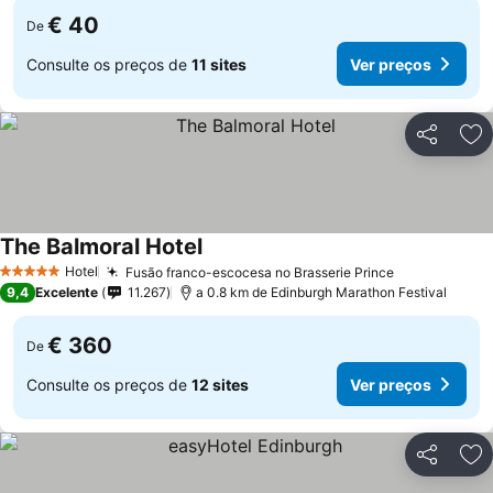
€ 40
De
Consulte os preços de
11 sites
Ver preços
Partilhar
Ad
The Balmoral Hotel
Hotel
Fusão franco-escocesa no Brasserie Prince
5 Estrelas
9,4
Excelente
11.267
a 0.8 km de Edinburgh Marathon Festival
€ 360
De
Consulte os preços de
12 sites
Ver preços
Partilhar
Ad