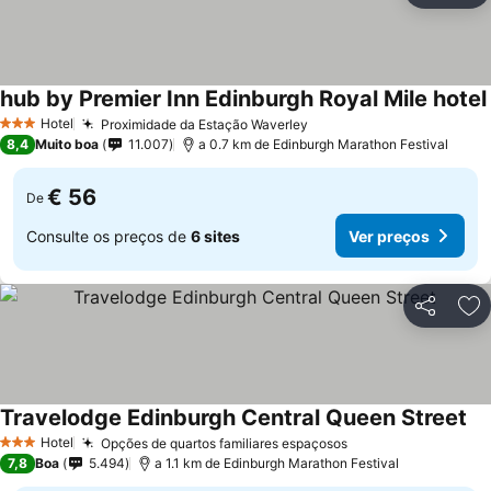
hub by Premier Inn Edinburgh Royal Mile hotel
Hotel
Proximidade da Estação Waverley
3 Estrelas
8,4
Muito boa
11.007
a 0.7 km de Edinburgh Marathon Festival
€ 56
De
Consulte os preços de
6 sites
Ver preços
Partilhar
Ad
Travelodge Edinburgh Central Queen Street
Hotel
Opções de quartos familiares espaçosos
3 Estrelas
7,8
Boa
5.494
a 1.1 km de Edinburgh Marathon Festival