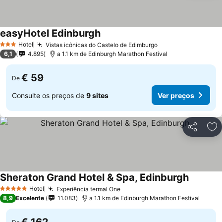
easyHotel Edinburgh
Hotel
Vistas icônicas do Castelo de Edimburgo
3 Estrelas
6,1
4.895
a 1.1 km de Edinburgh Marathon Festival
€ 59
De
Consulte os preços de
9 sites
Ver preços
Partilhar
Ad
Sheraton Grand Hotel & Spa, Edinburgh
Hotel
Experiência termal One
5 Estrelas
8,9
Excelente
11.083
a 1.1 km de Edinburgh Marathon Festival