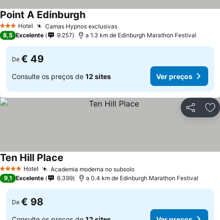
Point A Edinburgh
Hotel
Camas Hypnos exclusivas
3 Estrelas
8,5
Excelente
9.257
a 1.3 km de Edinburgh Marathon Festival
€ 49
De
Consulte os preços de
12 sites
Ver preços
Partilhar
Ad
Ten Hill Place
Hotel
Academia moderna no subsolo
4 Estrelas
9,1
Excelente
6.399
a 0.4 km de Edinburgh Marathon Festival
€ 98
De
Consulte os preços de
12 sites
Ver preços