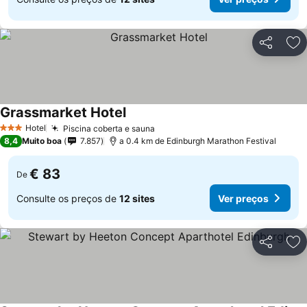
Partilhar
Ad
Grassmarket Hotel
Hotel
Piscina coberta e sauna
3 Estrelas
8,4
Muito boa
7.857
a 0.4 km de Edinburgh Marathon Festival
€ 83
De
Consulte os preços de
12 sites
Ver preços
Partilhar
Ad