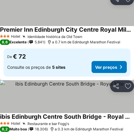
Partilhar
Ad
Premier Inn Edinburgh City Centre Royal Mile Hotel
Hotel
Identidade histórica da Old Town
3 Estrelas
8,6
Excelente
5.841
a 0.7 km de Edinburgh Marathon Festival
€ 72
De
Consulte os preços de
5 sites
Ver preços
Partilhar
Ad
ibis Edinburgh Centre South Bridge - Royal Mile
Hotel
Restaurante e bar Fogg's
3 Estrelas
8,2
Muito boa
18.306
a 0.3 km de Edinburgh Marathon Festival