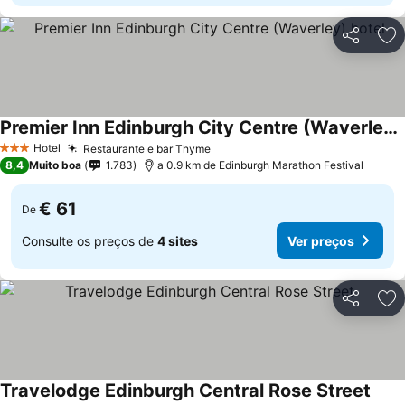
Partilhar
Ad
Premier Inn Edinburgh City Centre (Waverley) hotel
Hotel
Restaurante e bar Thyme
3 Estrelas
8,4
Muito boa
1.783
a 0.9 km de Edinburgh Marathon Festival
€ 61
De
Consulte os preços de
4 sites
Ver preços
Partilhar
Ad
Travelodge Edinburgh Central Rose Street