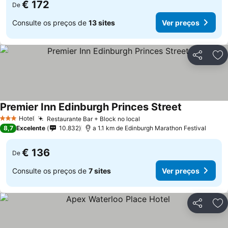
€ 172
De
Consulte os preços de
13 sites
Ver preços
Partilhar
Ad
Premier Inn Edinburgh Princes Street
Hotel
Restaurante Bar + Block no local
3 Estrelas
8,7
Excelente
10.832
a 1.1 km de Edinburgh Marathon Festival
€ 136
De
Consulte os preços de
7 sites
Ver preços
Partilhar
Ad